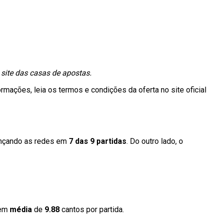
site das casas de apostas.
ormações, leia os termos e condições da oferta no site oficial
nçando as redes em
7 das 9 partidas
. Do outro lado, o
em
média
de
9.88
cantos por partida.