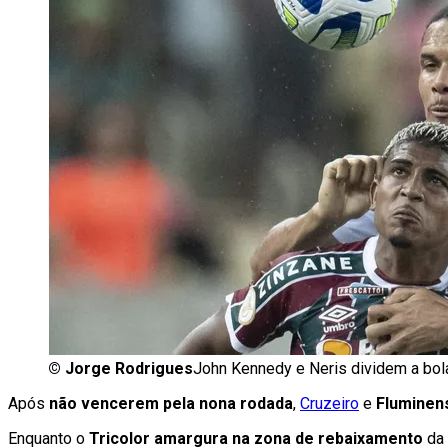
©
Jorge Rodrigues
John Kennedy e Neris dividem a bola
Após
não vencerem pela nona rodada
,
Cruzeiro
e
Fluminen
Enquanto o
Tricolor
amargura na zona de rebaixamento
da 