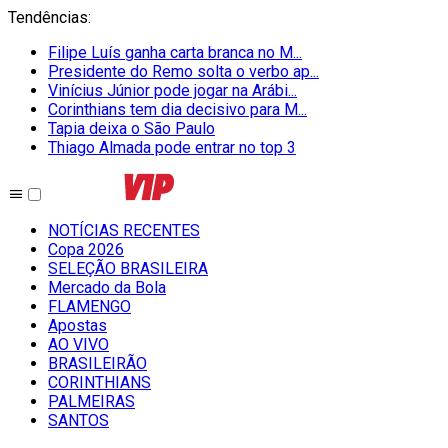
Tendências
:
Filipe Luís ganha carta branca no M...
Presidente do Remo solta o verbo ap...
Vinícius Júnior pode jogar na Arábi...
Corinthians tem dia decisivo para M...
Tapia deixa o São Paulo
Thiago Almada pode entrar no top 3
NOTÍCIAS RECENTES
Copa 2026
SELEÇÃO BRASILEIRA
Mercado da Bola
FLAMENGO
Apostas
AO VIVO
BRASILEIRÃO
CORINTHIANS
PALMEIRAS
SANTOS