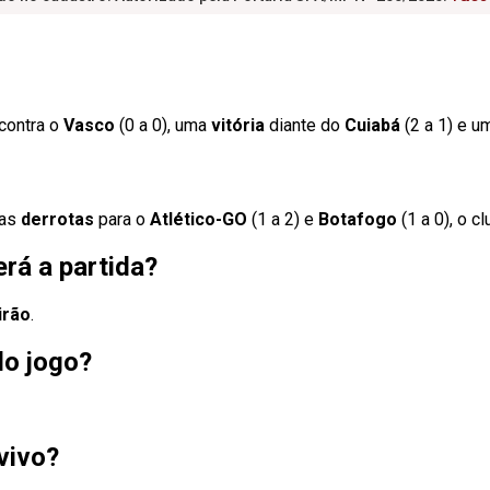
contra o
Vasco
(0 a 0), uma
vitória
diante do
Cuiabá
(2 a 1) e 
das
derrotas
para o
Atlético-GO
(1 a 2) e
Botafogo
(1 a 0), o c
rá a partida?
irão
.
do jogo?
vivo?