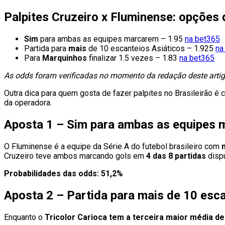
Palpites Cruzeiro x Fluminense: opções
Sim
para ambas as equipes marcarem – 1.95
na bet365
Partida para
mais
de 10 escanteios Asiáticos – 1.925
na
Para
Marquinhos
finalizar 1.5 vezes – 1.83
na bet365
As odds foram verificadas no momento da redação deste artigo
Outra dica para quem gosta de fazer palpites no Brasileirão é
da operadora.
Aposta 1 – Sim para ambas as equipes 
O Fluminense é a equipe da Série A do futebol brasileiro com
Cruzeiro teve ambos marcando gols em
4 das 8 partidas
disp
Probabilidades das odds: 51,2%
Aposta 2 – Partida para mais de 10 esc
Enquanto o
Tricolor Carioca tem a terceira maior média d