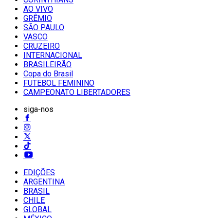
AO VIVO
GRÊMIO
SĀO PAULO
VASCO
CRUZEIRO
INTERNACIONAL
BRASILEIRÃO
Copa do Brasil
FUTEBOL FEMININO
CAMPEONATO LIBERTADORES
siga-nos
EDIÇÕES
ARGENTINA
BRASIL
CHILE
GLOBAL