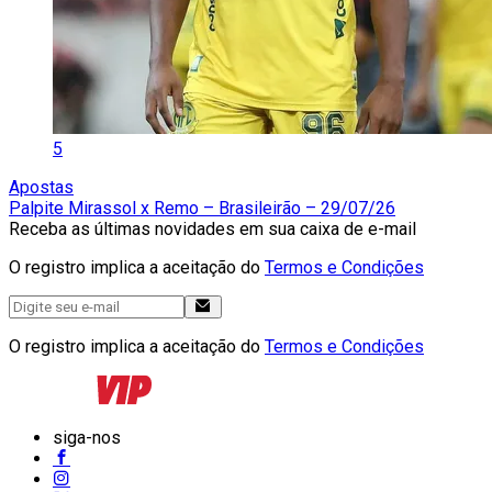
5
Apostas
Palpite Mirassol x Remo – Brasileirão – 29/07/26
Receba as últimas novidades em sua caixa de e-mail
O registro implica a aceitação do
Termos e Condições
O registro implica a aceitação do
Termos e Condições
siga-nos