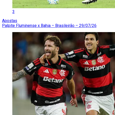
3
Apostas
Palpite Fluminense x Bahia – Brasileirão – 29/07/26