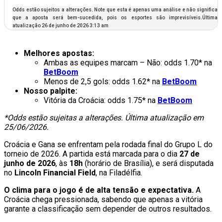
Melhores apostas:
Ambas as equipes marcam – Não: odds 1.70* na
BetBoom
Menos de 2,5 gols: odds 1.62* na
BetBoom
Nosso palpite:
Vitória da Croácia: odds 1.75* na
BetBoom
*Odds estão sujeitas a alterações. Última atualização em
25/06/2026.
Croácia e Gana se enfrentam pela rodada final do Grupo L do
torneio de 2026. A partida está marcada para o dia
27 de
junho de 2026
, às
18h
(horário de Brasília), e será disputada
no
Lincoln Financial Field
, na Filadélfia.
O clima para o jogo é de alta tensão e expectativa.
A
Croácia chega pressionada, sabendo que apenas a vitória
garante a classificação sem depender de outros resultados.