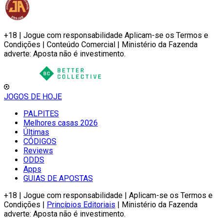
+18 | Jogue com responsabilidade Aplicam-se os Termos e
Condições | Conteúdo Comercial | Ministério da Fazenda
adverte: Aposta não é investimento.
JOGOS DE HOJE
PALPITES
Melhores casas 2026
Últimas
CÓDIGOS
Reviews
ODDS
Apps
GUIAS DE APOSTAS
+18 | Jogue com responsabilidade | Aplicam-se os Termos e
Condições |
Princípios Editoriais
| Ministério da Fazenda
adverte: Aposta não é investimento.