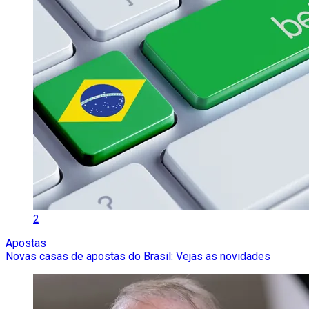
2
Apostas
Novas casas de apostas do Brasil: Vejas as novidades