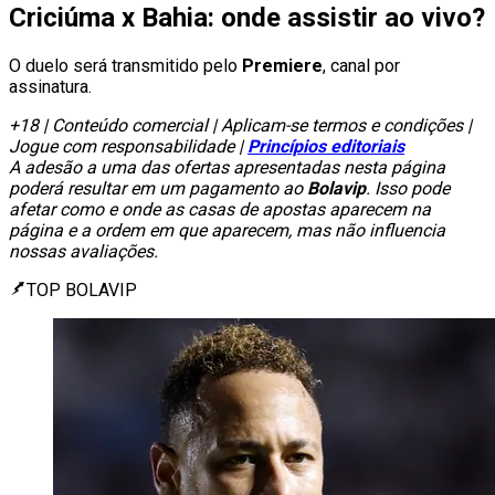
Criciúma x Bahia: onde assistir ao vivo?
O duelo será transmitido pelo
Premiere
, canal por
assinatura.
+18 | Conteúdo comercial | Aplicam-se termos e condições |
Jogue com responsabilidade |
Princípios editoriais
A adesão a uma das ofertas apresentadas nesta página
poderá resultar em um pagamento ao
Bolavip
. Isso pode
afetar como e onde as casas de apostas aparecem na
página e a ordem em que aparecem, mas não influencia
nossas avaliações.
TOP BOLAVIP