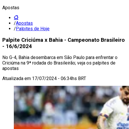
Apostas
/
Apostas
/
Palpites de Hoje
Palpite Criciúma x Bahia - Campeonato Brasileiro
- 16/6/2024
No G-4, Bahia desembarca em São Paulo para enfrentar o
Criciúma na 9ª rodada do Brasileirão; veja os palpites de
apostas
Atualizada em
17/07/2024 - 06:34hs BRT