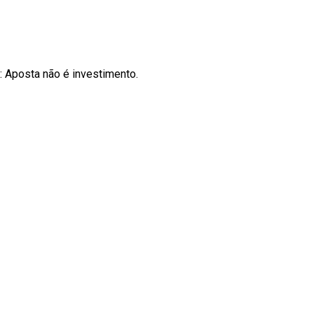
: Aposta não é investimento.