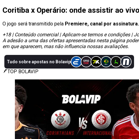
Coritiba x Operário: onde assistir ao viv
O jogo será transmitido pela
Premiere, canal por assinatura.
+18 | Conteúdo comercial | Aplicam-se termos e condições | 
A adesão a uma das ofertas apresentadas nesta página pode
em que aparecem, mas não influencia nossas avaliações.
TOP BOLAVIP