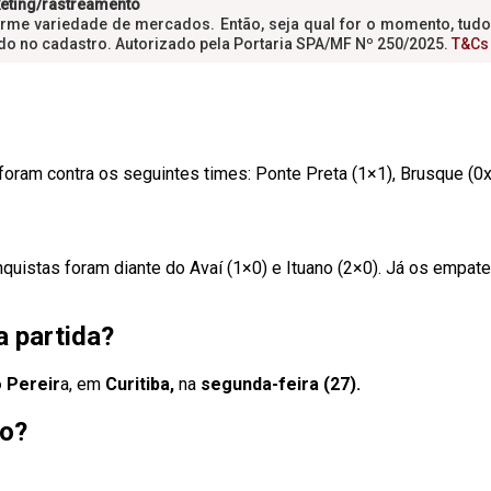
oram contra os seguintes times: Ponte Preta (1×1), Brusque (0x1)
nquistas foram diante do Avaí (1×0) e Ituano (2×0). Já os empat
a partida?
 Pereir
a, em
Curitiba,
na
segunda-feira (27).
go?