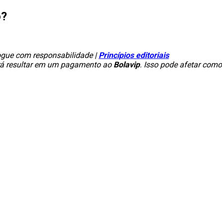
o?
Jogue com responsabilidade |
Princípios editoriais
rá resultar em um pagamento ao
Bolavip
. Isso pode afetar com