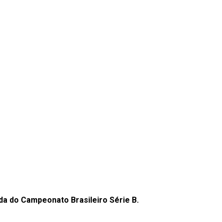
da do Campeonato Brasileiro Série B.