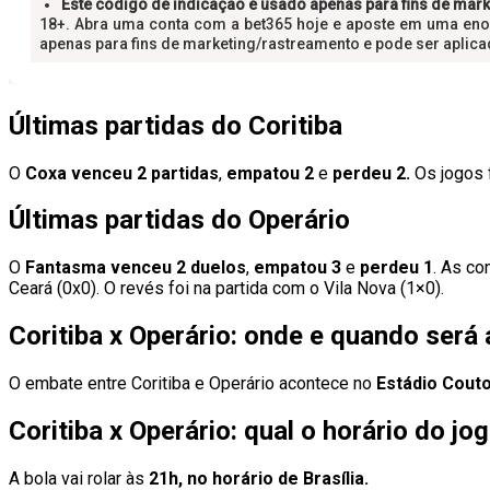
Últimas partidas do Coritiba
O
Coxa venceu 2 partidas
,
empatou 2
e
perdeu 2.
Os jogos f
Últimas partidas do Operário
O
Fantasma venceu 2 duelos
,
empatou 3
e
perdeu 1
. As co
Ceará (0x0). O revés foi na partida com o Vila Nova (1×0).
Coritiba x Operário: onde e quando será 
O embate entre Coritiba e Operário acontece no
Estádio Couto
Coritiba x Operário: qual o horário do jo
A bola vai rolar às
21h, no horário de Brasília.