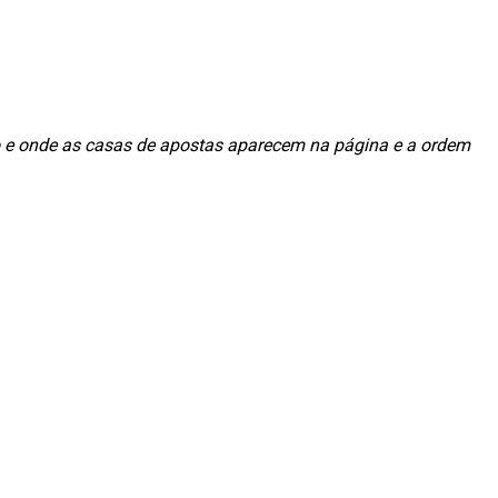
o e onde as casas de apostas aparecem na página e a ordem