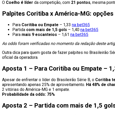
O
Coelho é líder
da competição, com
21 pontos
, mesma pontu
Palpites Coritiba x América-MG: opções
Para
Coritiba ou Empate
– 1,33
na bet365
Partida
com mais de 1,5 gols
– 1,40
na bet365
Para
mais 9 escanteios
– 1,61
na bet365
As odds foram verificadas no momento da redação deste artigo
Outra dica para quem gosta de fazer palpites no Brasileirão S
oficial da operadora.
Aposta 1 – Para Coritiba ou Empate – 1
Apesar de enfrentar o líder do Brasileirão Série B, o
Coritiba t
apresentando apenas 25% de aproveitamento.
Há 48% de cha
2 vitórias do América-MG e 1 empate.
Probabilidade da odds: 75%
Aposta 2 – Partida com mais de 1,5 gol