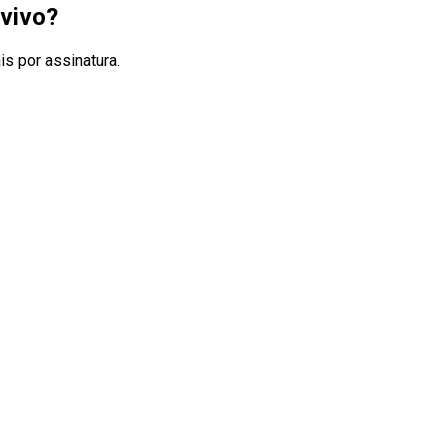
 vivo?
is por assinatura.