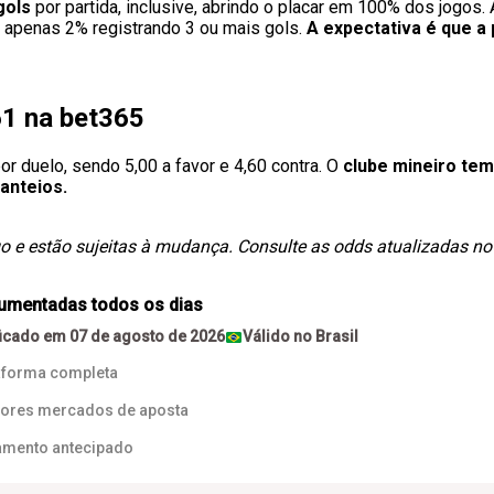
gols
por partida, inclusive, abrindo o placar em 100% dos jogos
 apenas 2% registrando 3 ou mais gols.
A expectativa é que a
61 na bet365
or duelo, sendo 5,00 a favor e 4,60 contra. O
clube mineiro tem
canteios.
o e estão sujeitas à mudança. Consulte as odds atualizadas no