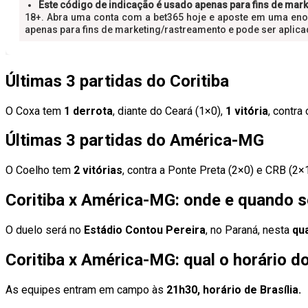
Últimas 3 partidas do Coritiba
O Coxa tem
1 derrota
, diante do Ceará (1×0),
1 vitória
, contra
Últimas 3 partidas do América-MG
O Coelho tem
2 vitórias
, contra a Ponte Preta (2×0) e CRB (2×
Coritiba x América-MG: onde e quando s
O duelo será no
Estádio Contou Pereira
, no Paraná, nesta
qua
Coritiba x América-MG: qual o horário d
As equipes entram em campo às
21h30, horário de Brasília.