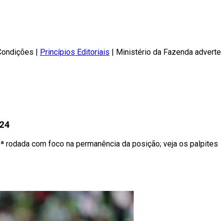
Condições |
Princípios Editoriais
| Ministério da Fazenda adverte
024
11ª rodada com foco na permanência da posição; veja os palpites