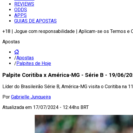
REVIEWS
ODDS
APPS
GUIAS DE APOSTAS
+18 | Jogue com responsabilidade | Aplicam-se os Termos e 
Apostas
/
Apostas
/
Palpites de Hoje
Palpite Coritiba x América-MG - Série B - 19/06/2
Líder do Brasileirão Série B, América-MG visita o Coritiba na 
Por
Gabrielle Junqueira
Atualizada em
17/07/2024 - 12:44hs BRT