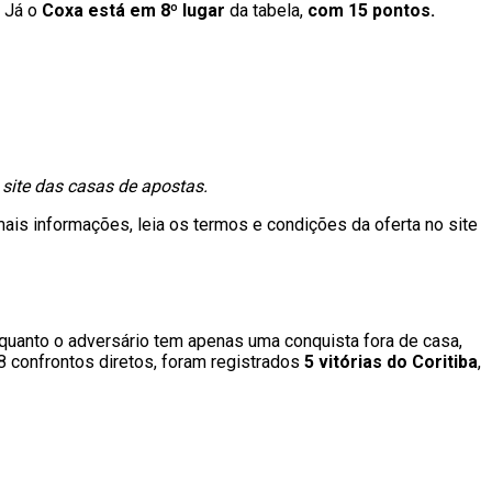
 Já o
Coxa está em 8º lugar
da tabela,
com 15 pontos.
site das casas de apostas.
mais informações, leia os termos e condições da oferta no site
nquanto o adversário tem apenas uma conquista fora de casa,
8 confrontos diretos, foram registrados
5 vitórias do Coritiba
,