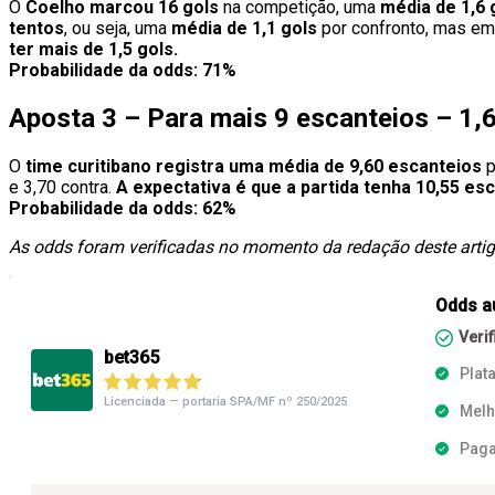
O
Coelho marcou 16 gols
na competição, uma
média de 1,6 
tentos
, ou seja, uma
média de 1,1 gols
por confronto, mas em
ter mais de 1,5 gols.
Probabilidade da odds: 71%
Aposta 3 – Para mais 9 escanteios – 1,
O
time curitibano registra uma média de 9,60 escanteios
p
e 3,70 contra.
A expectativa é que a partida tenha 10,55 es
Probabilidade da odds: 62%
As odds foram verificadas no momento da redação deste artig