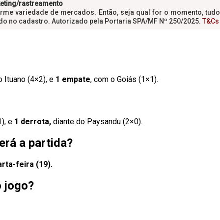
 o Ituano (4×2), e
1 empate
, com o Goiás (1×1).
1), e
1 derrota,
diante do Paysandu (2×0).
erá a partida?
rta-feira (19).
o jogo?