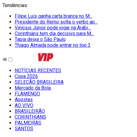
Tendências
:
Filipe Luís ganha carta branca no M...
Presidente do Remo solta o verbo ap...
Vinícius Júnior pode jogar na Arábi...
Corinthians tem dia decisivo para M...
Tapia deixa o São Paulo
Thiago Almada pode entrar no top 3
NOTÍCIAS RECENTES
Copa 2026
SELEÇÃO BRASILEIRA
Mercado da Bola
FLAMENGO
Apostas
AO VIVO
BRASILEIRÃO
CORINTHIANS
PALMEIRAS
SANTOS