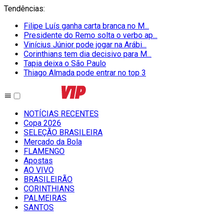
Tendências
:
Filipe Luís ganha carta branca no M...
Presidente do Remo solta o verbo ap...
Vinícius Júnior pode jogar na Arábi...
Corinthians tem dia decisivo para M...
Tapia deixa o São Paulo
Thiago Almada pode entrar no top 3
NOTÍCIAS RECENTES
Copa 2026
SELEÇÃO BRASILEIRA
Mercado da Bola
FLAMENGO
Apostas
AO VIVO
BRASILEIRÃO
CORINTHIANS
PALMEIRAS
SANTOS