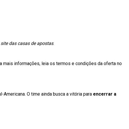
 site das casas de apostas
.
ra mais informações, leia os termos e condições da oferta no
ul-Americana. O time ainda busca a vitória para
encerrar a