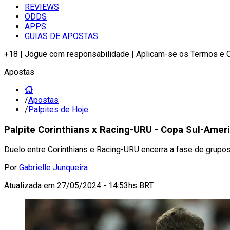
REVIEWS
ODDS
APPS
GUIAS DE APOSTAS
+18 | Jogue com responsabilidade | Aplicam-se os Termos e 
Apostas
/
Apostas
/
Palpites de Hoje
Palpite Corinthians x Racing-URU - Copa Sul-Amer
Duelo entre Corinthians e Racing-URU encerra a fase de grupo
Por
Gabrielle Junqueira
Atualizada em
27/05/2024 - 14:53hs BRT