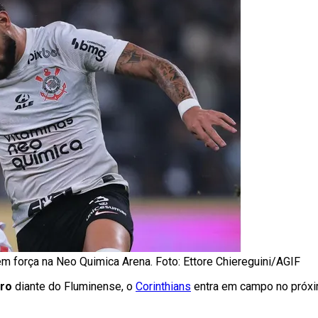
m força na Neo Quimica Arena. Foto: Ettore Chiereguini/AGIF
iro
diante do Fluminense, o
Corinthians
entra em campo no próx