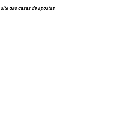
 site das casas de apostas
.