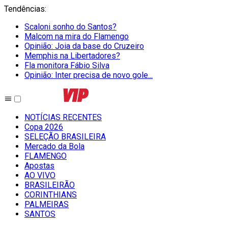
Tendências
:
Scaloni sonho do Santos?
Malcom na mira do Flamengo
Opinião: Joia da base do Cruzeiro
Memphis na Libertadores?
Fla monitora Fábio Silva
Opinião: Inter precisa de novo gole...
NOTÍCIAS RECENTES
Copa 2026
SELEÇÃO BRASILEIRA
Mercado da Bola
FLAMENGO
Apostas
AO VIVO
BRASILEIRÃO
CORINTHIANS
PALMEIRAS
SANTOS