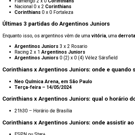
Flamengo 2 x 0
Corinthians
Nacional 0 x 2
Corinthians
Corinthians
0 x 0 Fortaleza
Últimas 3 partidas do Argentinos Juniors
Enquanto isso, os argentinos vêm de uma
vitória
, uma
derrot
Argentinos Juniors
3 x 2 Rosario
Racing 2 x 1
Argentinos Juniors
Argentinos Juniors
0 (2) x 0 (4) Vélez Sársfield
Corinthians x Argentinos Juniors: onde e quando s
Neo Química Arena, em São Paulo
Terça-feira – 14/05/2024
Corinthians x Argentinos Juniors: qual o horário d
21h30 – Horário de Brasília
Corinthians x Argentinos Juniors: onde assistir ao
ESPN ou Star+