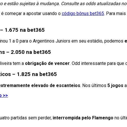
o e estão sujeitas à mudança. Consulte as odds atualizadas no
a é começar a apostar usando o
código bônus bet365
. Para mais
 – 1.675 na bet365
minou 1 a 0 para o Argentinos Juniors em seu estádio, podemos
e
ans – 2.050 na bet365
iveira tem a
obrigação de vencer
. Odd interessante para que
ticos – 1.825 na bet365
xtremamente elevado de escanteios
. Nos últimos
5 jogos
a
o >>
uatro partidas sem perder,
interrompida pelo Flamengo
no últ