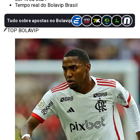
Tempo real do Bolavip Brasil
TOP BOLAVIP