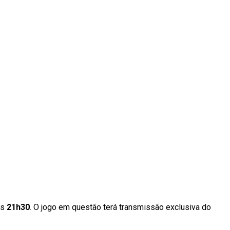
às
21h30
. O jogo em questão terá transmissão exclusiva do