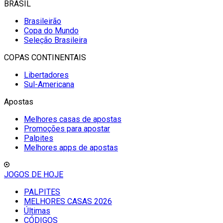
BRASIL
Brasileirão
Copa do Mundo
Seleção Brasileira
COPAS CONTINENTAIS
Libertadores
Sul-Americana
Apostas
Melhores casas de apostas
Promoções para apostar
Palpites
Melhores apps de apostas
JOGOS DE HOJE
PALPITES
MELHORES CASAS 2026
Últimas
CÓDIGOS