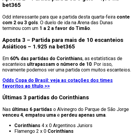
bet365
Odd interessante para que a partida desta quarta-feira
conte
com 2 ou 3 gols
. O duelo de ida na Arena das Dunas
terminou com um
1 a 2 a favor do Timão
.
Aposta 3 – Partida para mais de 10 escanteios
Asiáticos – 1.925 na bet365
Em
60% das partidas do Corinthians
, as estatísticas de
escanteios
ultrapassam o número de 10
. Por isso,
novamente podemos ver uma partida com muitos escanteios.
Odds Copa do Brasil: veja as cotações dos times
favoritos ao título >>
Últimas 3 partidas do Corinthians
Nas
últimas 6 partidas
o Alvinegro do Parque de São Jorge
venceu 4
,
empatou uma
e
perdeu apenas uma
.
Corinthians
4 x 0 Argentinos Juniors
Flamengo 2 x 0
Corinthians