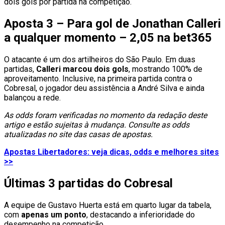
dois gols por partida na competição.
Aposta 3 – Para gol de Jonathan Calleri
a qualquer momento – 2,05 na bet365
O atacante é um dos artilheiros do São Paulo. Em duas
partidas,
Calleri marcou dois gols
, mostrando 100% de
aproveitamento. Inclusive, na primeira partida contra o
Cobresal, o jogador deu assistência a André Silva e ainda
balançou a rede.
As odds foram verificadas no momento da redação deste
artigo e estão sujeitas à mudança. Consulte as odds
atualizadas no site das casas de apostas.
Apostas Libertadores: veja dicas, odds e melhores sites
>>
Últimas 3 partidas do Cobresal
A equipe de Gustavo Huerta está em quarto lugar da tabela,
com
apenas um ponto
, destacando a inferioridade do
desempenho na competição.