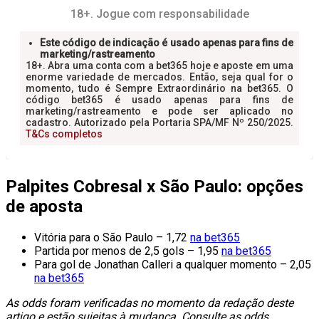
Palpites Cobresal x São Paulo: opções
de aposta
Vitória para o São Paulo – 1,72
na bet365
Partida por menos de 2,5 gols – 1,95
na bet365
Para gol de Jonathan Calleri a qualquer momento – 2,05
na bet365
As odds foram verificadas no momento da redação deste
artigo e estão sujeitas à mudança. Consulte as odds