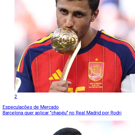
2
Especulações de Mercado
Barcelona quer aplicar "chapéu" no Real Madrid por Rodri