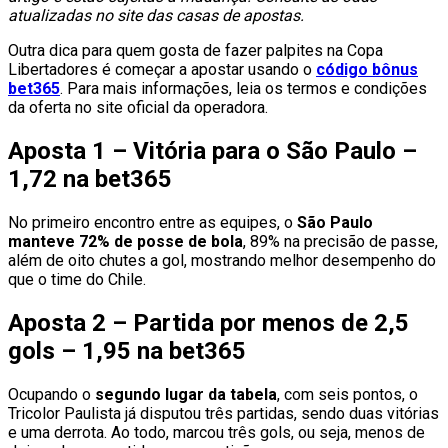
atualizadas no site das casas de apostas.
Outra dica para quem gosta de fazer palpites na Copa
Libertadores é começar a apostar usando o
código bônus
bet365
. Para mais informações, leia os termos e condições
da oferta no site oficial da operadora.
Aposta 1 – Vitória para o São Paulo –
1,72 na bet365
No primeiro encontro entre as equipes, o
São Paulo
manteve 72% de posse de bola
, 89% na precisão de passe,
além de oito chutes a gol, mostrando melhor desempenho do
que o time do Chile.
Aposta 2 – Partida por menos de 2,5
gols – 1,95 na bet365
Ocupando o
segundo lugar da tabela
, com seis pontos, o
Tricolor Paulista já disputou três partidas, sendo duas vitórias
e uma derrota. Ao todo, marcou três gols, ou seja, menos de