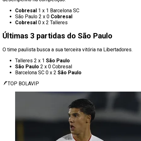
Cobresal
1 x 1 Barcelona SC
São Paulo 2 x 0
Cobresal
Cobresal
0 x 2 Talleres
Últimas 3 partidas do São Paulo
O time paulista busca a sua terceira vitória na Libertadores.
Talleres 2 x 1
São Paulo
São Paulo
2 x 0 Cobresal
Barcelona SC 0 x 2
São Paulo
TOP BOLAVIP