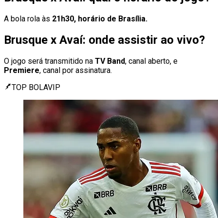
A bola rola às
21h30, horário de Brasília.
Brusque x Avaí: onde assistir ao vivo?
O jogo será transmitido na
TV Band
, canal aberto, e
Premiere
, canal por assinatura.
TOP BOLAVIP