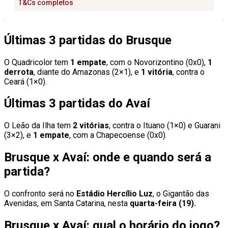
Últimas 3 partidas do Brusque
O Quadricolor tem
1 empate
, com o Novorizontino (0x0),
1
derrota
, diante do Amazonas (2×1), e
1 vitória
, contra o
Ceará (1×0).
Últimas 3 partidas do Avaí
O Leão da Ilha tem
2 vitórias
, contra o Ituano (1×0) e Guarani
(3×2), e
1 empate
, com a Chapecoense (0x0).
Brusque x Avaí: onde e quando será a
partida?
O confronto será no
Estádio Hercílio Luz
, o Gigantão das
Avenidas, em Santa Catarina, nesta
quarta-feira (19).
Brusque x Avaí: qual o horário do jogo?