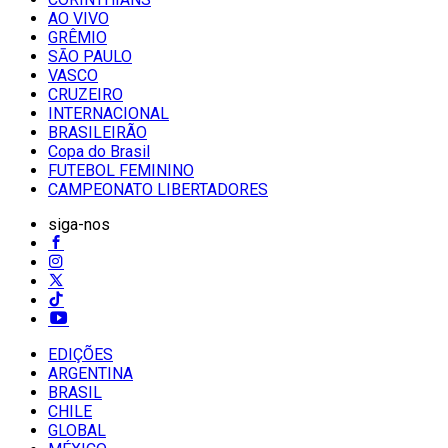
AO VIVO
GRÊMIO
SĀO PAULO
VASCO
CRUZEIRO
INTERNACIONAL
BRASILEIRÃO
Copa do Brasil
FUTEBOL FEMININO
CAMPEONATO LIBERTADORES
siga-nos
EDIÇÕES
ARGENTINA
BRASIL
CHILE
GLOBAL