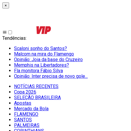
×
Tendências
:
Scaloni sonho do Santos?
Malcom na mira do Flamengo
Opinião: Joia da base do Cruzeiro
Memphis na Libertadores?
Fla monitora Fábio Silva
Opinião: Inter precisa de novo gole...
NOTÍCIAS RECENTES
Copa 2026
SELEÇÃO BRASILEIRA
Apostas
Mercado da Bola
FLAMENGO
SANTOS
PALMEIRAS
CORINTHIANS