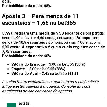
gols.
Probabilidade da odds: 68%
Aposta 3 – Para menos de 11
escanteios – 1,66 na bet365
O
Avaí registra uma média de 9,50 escanteios
por partida,
sendo 4,90 a favor e 4,60 contra, enquanto o
Brusque tem
cerca de 10,9 escanteios
por jogo, ou seja, 4,00 a favor e
6,90 contra.
A expectativa é que o duelo registre cerca de
7,75 escanteios.
Probabilidade da odds: 60%
Vitória do Brusque
– 3,00 na bet365
(33%)
Empate
– 3,00 na bet365
(33%)
Vitória do Avaí
– 2,45 na bet365
(41%)
As odds foram verificadas no momento da redação deste
artigo e estão sujeitas à mudança. Consulte as odds
atualizadas no site das casas de apostas
.