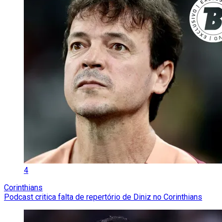
4
Corinthians
Podcast critica falta de repertório de Diniz no Corinthians