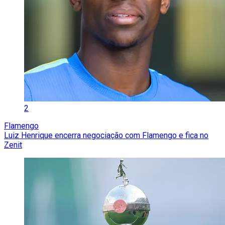
2
Flamengo
Luiz Henrique encerra negociação com Flamengo e fica no
Zenit