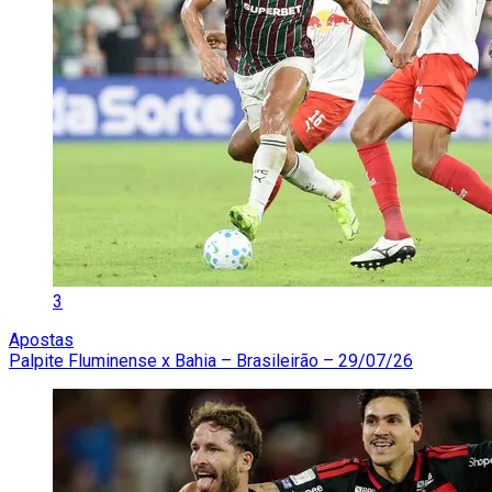
3
Apostas
Palpite Fluminense x Bahia – Brasileirão – 29/07/26