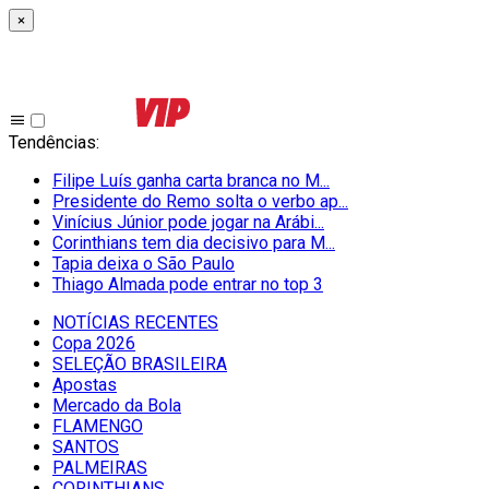
×
Tendências
:
Filipe Luís ganha carta branca no M...
Presidente do Remo solta o verbo ap...
Vinícius Júnior pode jogar na Arábi...
Corinthians tem dia decisivo para M...
Tapia deixa o São Paulo
Thiago Almada pode entrar no top 3
NOTÍCIAS RECENTES
Copa 2026
SELEÇÃO BRASILEIRA
Apostas
Mercado da Bola
FLAMENGO
SANTOS
PALMEIRAS
CORINTHIANS