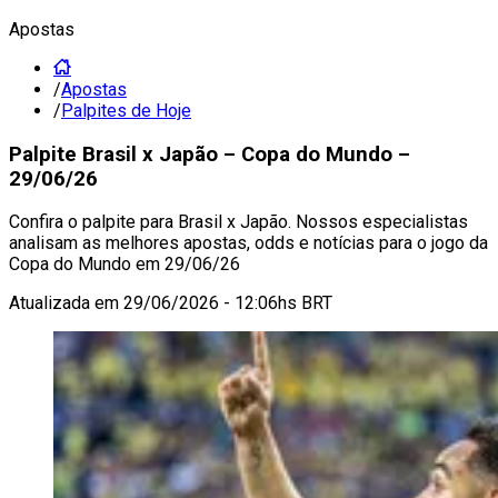
Apostas
/
Apostas
/
Palpites de Hoje
Palpite Brasil x Japão – Copa do Mundo –
29/06/26
Confira o palpite para Brasil x Japão. Nossos especialistas
analisam as melhores apostas, odds e notícias para o jogo da
Copa do Mundo em 29/06/26
Atualizada em
29/06/2026 - 12:06hs BRT