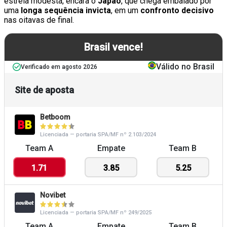
estreia modesta, encara o
Japão
, que chega embalado por
uma
longa sequência invicta
, em um
confronto decisivo
nas oitavas de final.