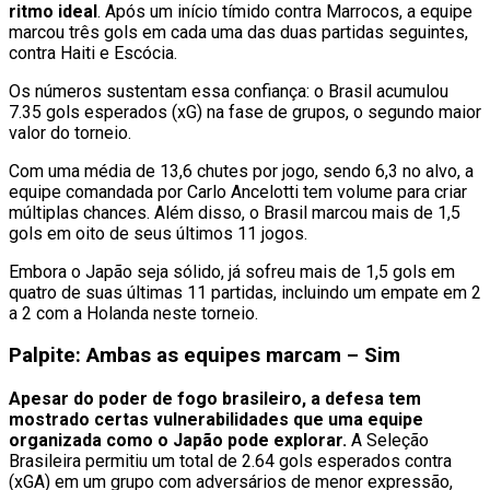
ritmo ideal
. Após um início tímido contra Marrocos, a equipe
marcou três gols em cada uma das duas partidas seguintes,
contra Haiti e Escócia.
Os números sustentam essa confiança: o Brasil acumulou
7.35 gols esperados (xG) na fase de grupos, o segundo maior
valor do torneio.
Com uma média de 13,6 chutes por jogo, sendo 6,3 no alvo, a
equipe comandada por Carlo Ancelotti tem volume para criar
múltiplas chances. Além disso, o Brasil marcou mais de 1,5
gols em oito de seus últimos 11 jogos.
Embora o Japão seja sólido, já sofreu mais de 1,5 gols em
quatro de suas últimas 11 partidas, incluindo um empate em 2
a 2 com a Holanda neste torneio.
Palpite: Ambas as equipes marcam – Sim
Apesar do poder de fogo brasileiro, a defesa tem
mostrado certas vulnerabilidades que uma equipe
organizada como o Japão pode explorar.
A Seleção
Brasileira permitiu um total de 2.64 gols esperados contra
(xGA) em um grupo com adversários de menor expressão,