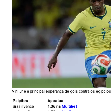
Vini Jr é a principal esperança de gols contra os egípcio
Palpites
Apostas
Brasil vence
1.36 na
Multibet