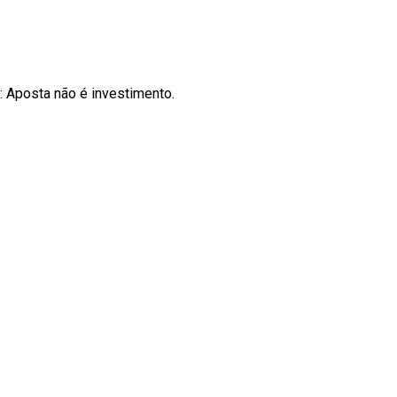
: Aposta não é investimento.