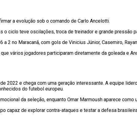
irmar a evolução sob o comando de Carlo Ancelotti.
 ciclo teve oscilações, troca de treinador e grande pressão par
6 a 2 no Maracanã, com gols de Vinicius Júnior, Casemiro, Rayan,
 que vários jogadores participaram diretamente da goleada e An
 de 2022 e chega com uma geração interessante. A equipe lidero
nhecidos do futebol europeu.
 emocional da seleção, enquanto Omar Marmoush aparece como u
apaz de explorar contra-ataques e testar a defesa brasileira 