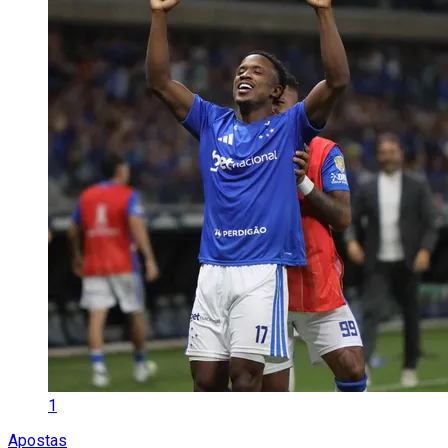
1
Apostas