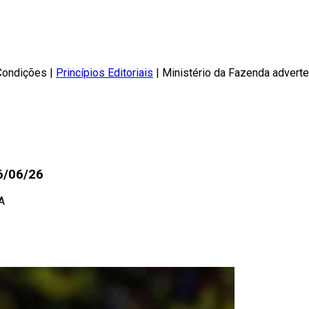
Condições |
Princípios Editoriais
| Ministério da Fazenda adverte
06/06/26
A