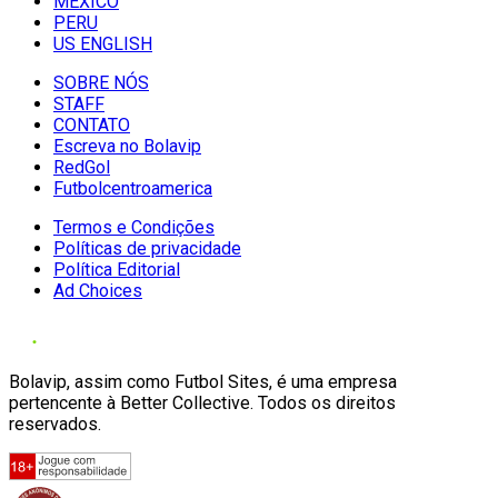
MÉXICO
PERU
US ENGLISH
SOBRE NÓS
STAFF
CONTATO
Escreva no Bolavip
RedGol
Futbolcentroamerica
Termos e Condições
Políticas de privacidade
Política Editorial
Ad Choices
Bolavip, assim como Futbol Sites, é uma empresa
pertencente à Better Collective. Todos os direitos
reservados.