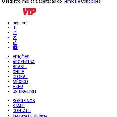
O registro implica a aceitação do
Termos e Condições
siga-nos
EDIÇÕES
ARGENTINA
BRASIL
CHILE
GLOBAL
MÉXICO
PERU
US ENGLISH
SOBRE NÓS
STAFF
CONTATO
Escreva no Bolavip