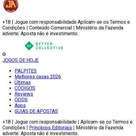
+18 | Jogue com responsabilidade Aplicam-se os Termos e
Condições | Conteúdo Comercial | Ministério da Fazenda
adverte: Aposta não é investimento.
JOGOS DE HOJE
PALPITES
Melhores casas 2026
Últimas
CÓDIGOS
Reviews
ODDS
Apps
GUIAS DE APOSTAS
+18 | Jogue com responsabilidade | Aplicam-se os Termos e
Condições |
Princípios Editoriais
| Ministério da Fazenda
adverte: Aposta não é investimento.