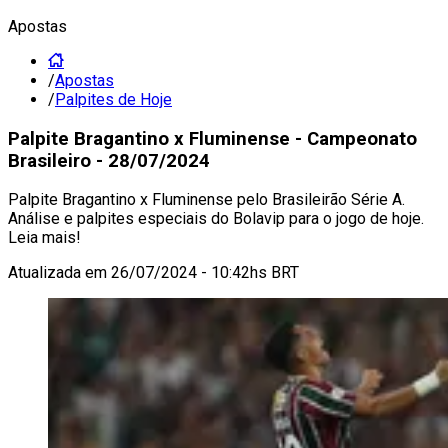
Apostas
/
Apostas
/
Palpites de Hoje
Palpite Bragantino x Fluminense - Campeonato
Brasileiro - 28/07/2024
Palpite Bragantino x Fluminense pelo Brasileirão Série A.
Análise e palpites especiais do Bolavip para o jogo de hoje.
Leia mais!
Atualizada em
26/07/2024 - 10:42hs BRT