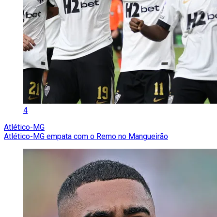
4
Atlético-MG
Atlético-MG empata com o Remo no Mangueirão