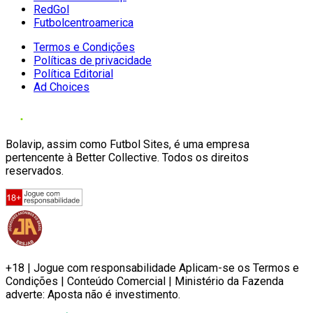
RedGol
Futbolcentroamerica
Termos e Condições
Políticas de privacidade
Política Editorial
Ad Choices
Bolavip, assim como Futbol Sites, é uma empresa
pertencente à Better Collective. Todos os direitos
reservados.
+18 | Jogue com responsabilidade Aplicam-se os Termos e
Condições | Conteúdo Comercial | Ministério da Fazenda
adverte: Aposta não é investimento.