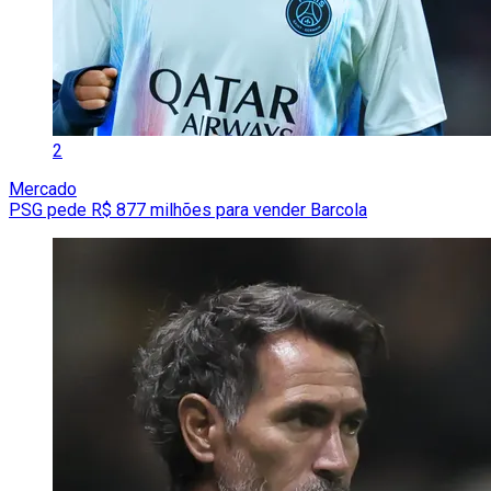
2
Mercado
PSG pede R$ 877 milhões para vender Barcola