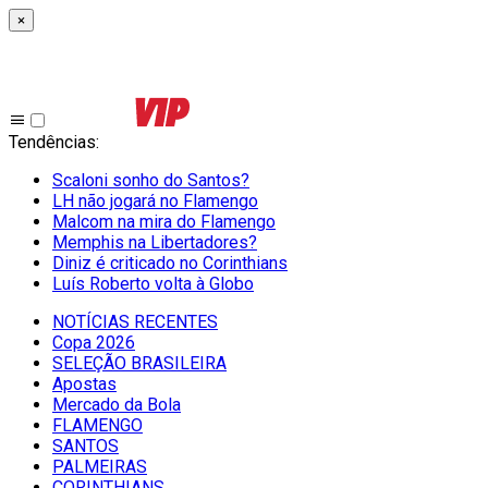
×
Tendências
:
Scaloni sonho do Santos?
LH não jogará no Flamengo
Malcom na mira do Flamengo
Memphis na Libertadores?
Diniz é criticado no Corinthians
Luís Roberto volta à Globo
NOTÍCIAS RECENTES
Copa 2026
SELEÇÃO BRASILEIRA
Apostas
Mercado da Bola
FLAMENGO
SANTOS
PALMEIRAS
CORINTHIANS