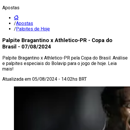
Apostas
/
Apostas
/
Palpites de Hoje
Palpite Bragantino x Athletico-PR - Copa do
Brasil - 07/08/2024
Palpite Bragantino x Athletico-PR pela Copa do Brasil. Análise
e palpites especiais do Bolavip para o jogo de hoje. Leia
mais!
Atualizada em
05/08/2024 - 14:02hs BRT