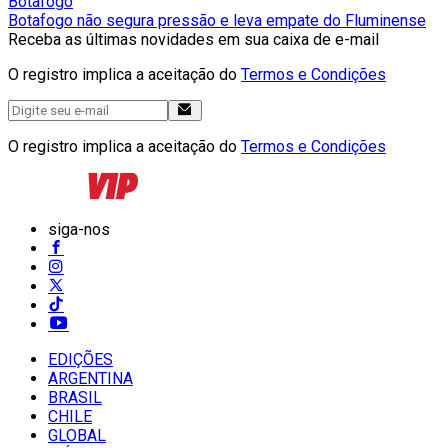
Botafogo
Botafogo não segura pressão e leva empate do Fluminense
Receba as últimas novidades em sua caixa de e-mail
O registro implica a aceitação do
Termos e Condições
O registro implica a aceitação do
Termos e Condições
siga-nos
EDIÇÕES
ARGENTINA
BRASIL
CHILE
GLOBAL