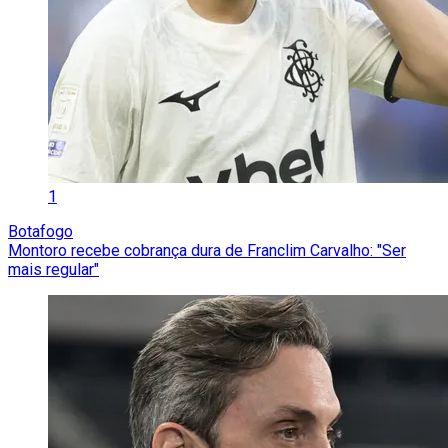
1
Botafogo
Montoro recebe cobrança dura de Franclim Carvalho: "Ser
mais regular"