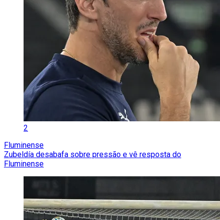
2
Fluminense
Zubeldía desabafa sobre pressão e vê resposta do
Fluminense