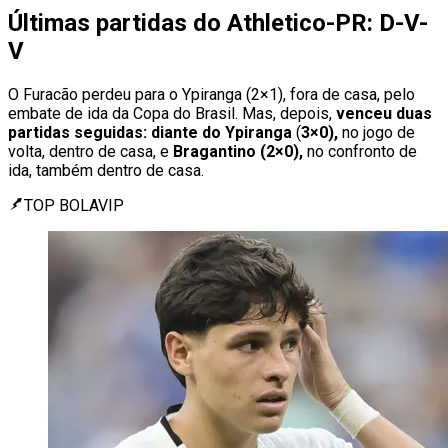
Últimas partidas do Athletico-PR: D-V-
V
O Furacão perdeu para o Ypiranga (2×1), fora de casa, pelo
embate de ida da Copa do Brasil. Mas, depois,
venceu duas
partidas seguidas: diante do Ypiranga
(
3×0),
no jogo de
volta, dentro de casa, e
Bragantino (2×0),
no confronto de
ida, também dentro de casa.
TOP BOLAVIP