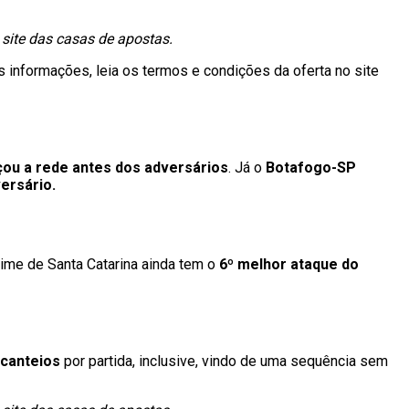
site das casas de apostas.
s informações, leia os termos e condições da oferta no site
çou a rede antes dos adversários
. Já o
Botafogo-SP
ersário.
time de Santa Catarina ainda tem o
6º melhor ataque do
canteios
por partida, inclusive, vindo de uma sequência sem