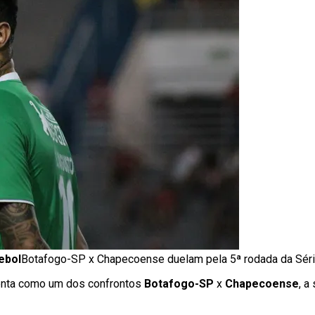
ebol
Botafogo-SP x Chapecoense duelam pela 5ª rodada da Séri
nta como um dos confrontos
Botafogo-SP
x
Chapecoense
, a