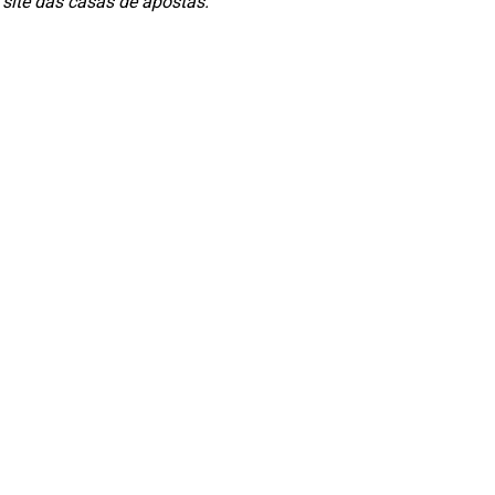
site das casas de apostas.