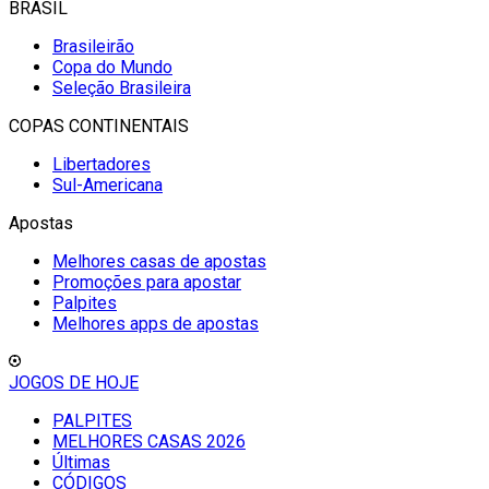
BRASIL
Brasileirão
Copa do Mundo
Seleção Brasileira
COPAS CONTINENTAIS
Libertadores
Sul-Americana
Apostas
Melhores casas de apostas
Promoções para apostar
Palpites
Melhores apps de apostas
JOGOS DE HOJE
PALPITES
MELHORES CASAS 2026
Últimas
CÓDIGOS