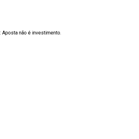
: Aposta não é investimento.