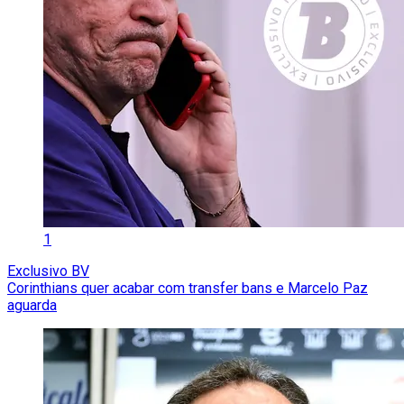
1
Exclusivo BV
Corinthians quer acabar com transfer bans e Marcelo Paz
aguarda