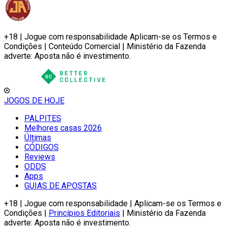
+18 | Jogue com responsabilidade Aplicam-se os Termos e
Condições | Conteúdo Comercial | Ministério da Fazenda
adverte: Aposta não é investimento.
JOGOS DE HOJE
PALPITES
Melhores casas 2026
Últimas
CÓDIGOS
Reviews
ODDS
Apps
GUIAS DE APOSTAS
+18 | Jogue com responsabilidade | Aplicam-se os Termos e
Condições |
Princípios Editoriais
| Ministério da Fazenda
adverte: Aposta não é investimento.