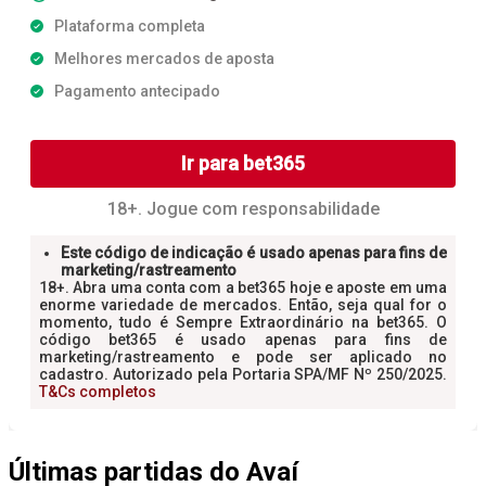
Últimas partidas do Avaí