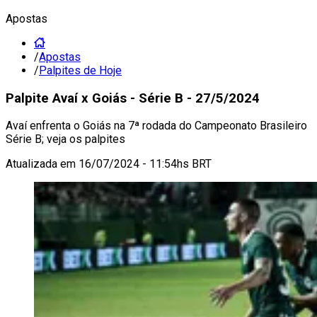
Apostas
/
Apostas
/
Palpites de Hoje
Palpite Avaí x Goiás - Série B - 27/5/2024
Avaí enfrenta o Goiás na 7ª rodada do Campeonato Brasileiro
Série B; veja os palpites
Atualizada em
16/07/2024 - 11:54hs BRT