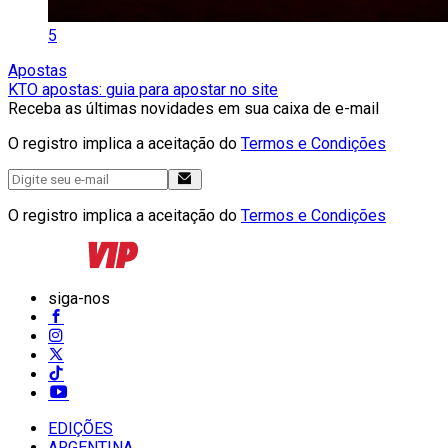
5
Apostas
KTO apostas: guia para apostar no site
Receba as últimas novidades em sua caixa de e-mail
O registro implica a aceitação do
Termos e Condições
O registro implica a aceitação do
Termos e Condições
siga-nos
EDIÇÕES
ARGENTINA