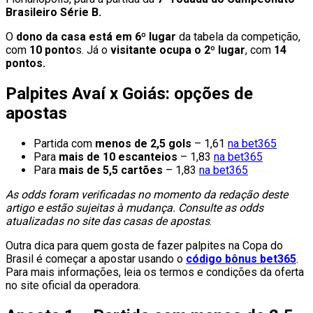
Brasileiro Série B.
O
dono da casa está em 6º lugar
da tabela da competição,
com
10 ponto
s. Já o
visitante ocupa o 2º lugar
, com
14
pontos.
Palpites Avaí x Goiás: opções de
apostas
Partida com
menos de 2,5 gols
– 1,61
na bet365
Para
mais de 10 escanteios
– 1,83
na bet365
Para
mais de 5,5 cartões
– 1,83
na bet365
As odds foram verificadas no momento da redação deste
artigo e estão sujeitas à mudança. Consulte as odds
atualizadas no site das casas de apostas
.
Outra dica para quem gosta de fazer palpites na Copa do
Brasil é começar a apostar usando o
código bônus bet365
.
Para mais informações, leia os termos e condições da oferta
no site oficial da operadora.