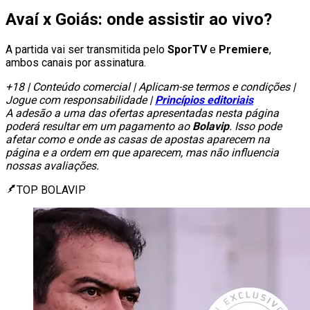
Avaí x Goiás: onde assistir ao vivo?
A partida vai ser transmitida pelo
SporTV
e
Premiere
,
ambos canais por assinatura.
+18 | Conteúdo comercial | Aplicam-se termos e condições |
Jogue com responsabilidade |
Princípios editoriais
A adesão a uma das ofertas apresentadas nesta página
poderá resultar em um pagamento ao
Bolavip
. Isso pode
afetar como e onde as casas de apostas aparecem na
página e a ordem em que aparecem, mas não influencia
nossas avaliações.
TOP BOLAVIP