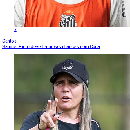
4
Santos
Samuel Pierri deve ter novas chances com Cuca