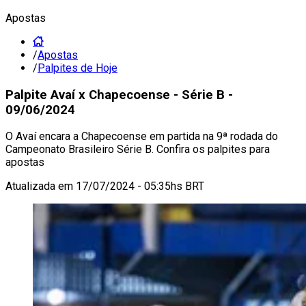
Apostas
/
Apostas
/
Palpites de Hoje
Palpite Avaí x Chapecoense - Série B -
09/06/2024
O Avaí encara a Chapecoense em partida na 9ª rodada do
Campeonato Brasileiro Série B. Confira os palpites para
apostas
Atualizada em
17/07/2024 - 05:35hs BRT