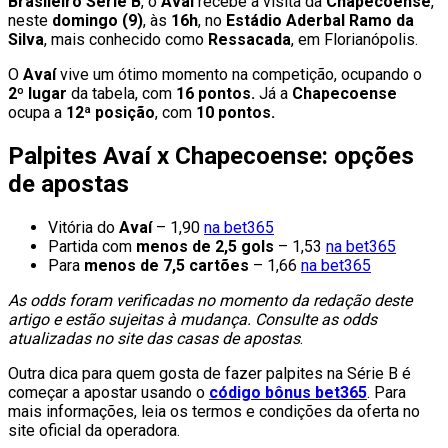
Brasileiro Série B
, o
Avaí
recebe a visita da
Chapecoense
,
neste
domingo (9)
, às
16h
, no
Estádio Aderbal Ramo da
Silva
, mais conhecido como
Ressacada
, em Florianópolis.
O
Avaí
vive um ótimo momento na competição, ocupando o
2º lugar
da tabela, com
16 pontos.
Já a
Chapecoense
ocupa a
12ª posição
, com
10 pontos.
Palpites Avaí x Chapecoense: opções
de apostas
Vitória do
Avaí
– 1,90
na bet365
Partida com
menos de 2,5 gols
– 1,53
na bet365
Para
menos de 7,5 cartões
– 1,66
na bet365
As odds foram verificadas no momento da redação deste
artigo e estão sujeitas à mudança. Consulte as odds
atualizadas no site das casas de apostas
.
Outra dica para quem gosta de fazer palpites na Série B é
começar a apostar usando o
código bônus bet365
. Para
mais informações, leia os termos e condições da oferta no
site oficial da operadora.