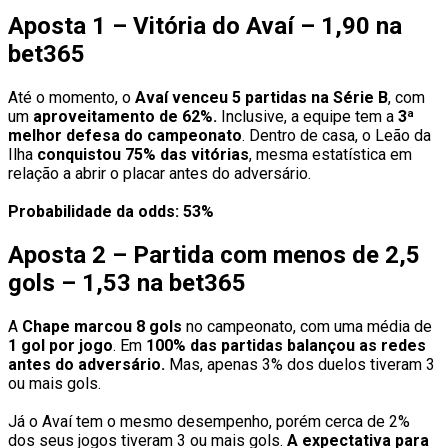
Aposta 1 – Vitória do Avaí – 1,90 na
bet365
Até o momento, o
Avaí venceu 5 partidas na Série B
, com
um
aproveitamento de 62%.
Inclusive, a equipe tem a
3ª
melhor defesa do campeonato
. Dentro de casa, o Leão da
Ilha
conquistou 75% das vitórias
, mesma estatística em
relação a abrir o placar antes do adversário.
Probabilidade da odds: 53%
Aposta 2 – Partida com menos de 2,5
gols – 1,53 na bet365
A
Chape marcou 8 gols
no campeonato, com uma média de
1 gol por jogo
. Em
100% das partidas balançou as redes
antes do adversário.
Mas, apenas 3% dos duelos tiveram 3
ou mais gols.
Já o Avaí tem o mesmo desempenho, porém cerca de 2%
dos seus jogos tiveram 3 ou mais gols.
A expectativa para