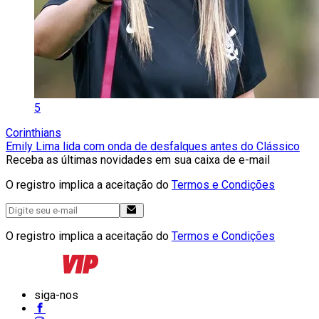
5
Corinthians
Emily Lima lida com onda de desfalques antes do Clássico
Receba as últimas novidades em sua caixa de e-mail
O registro implica a aceitação do
Termos e Condições
O registro implica a aceitação do
Termos e Condições
siga-nos