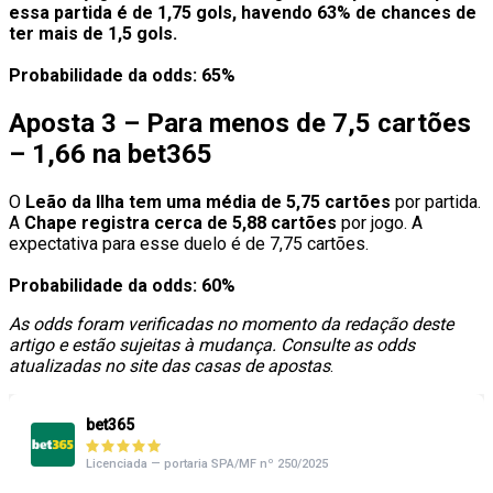
essa partida é de 1,75 gols, havendo 63% de chances de
ter mais de 1,5 gols.
Probabilidade da odds: 65%
Aposta 3 – Para menos de 7,5 cartões
– 1,66 na bet365
O
Leão da Ilha tem uma média de 5,75 cartões
por partida.
A
Chape registra cerca de 5,88 cartões
por jogo. A
expectativa para esse duelo é de 7,75 cartões.
Probabilidade da odds: 60%
As odds foram verificadas no momento da redação deste
artigo e estão sujeitas à mudança. Consulte as odds
atualizadas no site das casas de apostas
.