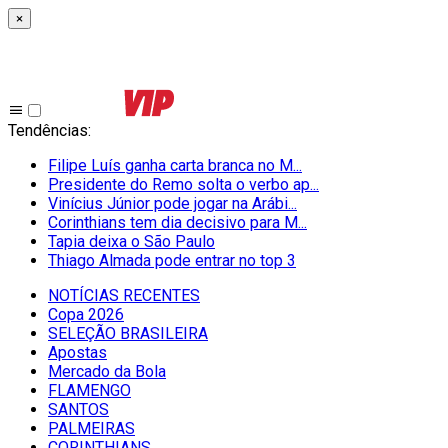
×
Tendências
:
Filipe Luís ganha carta branca no M...
Presidente do Remo solta o verbo ap...
Vinícius Júnior pode jogar na Arábi...
Corinthians tem dia decisivo para M...
Tapia deixa o São Paulo
Thiago Almada pode entrar no top 3
NOTÍCIAS RECENTES
Copa 2026
SELEÇÃO BRASILEIRA
Apostas
Mercado da Bola
FLAMENGO
SANTOS
PALMEIRAS
CORINTHIANS