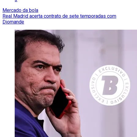
Mercado da bola
Real Madrid acerta contrato de sete temporadas com
Diomande