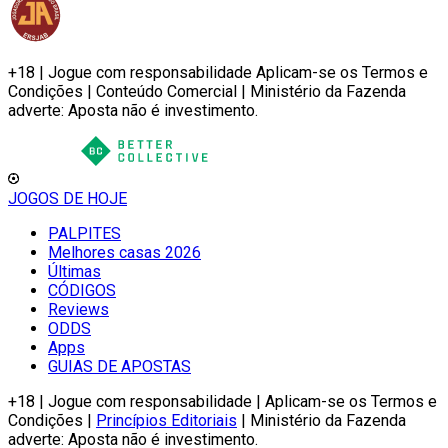
+18 | Jogue com responsabilidade Aplicam-se os Termos e
Condições | Conteúdo Comercial | Ministério da Fazenda
adverte: Aposta não é investimento.
JOGOS DE HOJE
PALPITES
Melhores casas 2026
Últimas
CÓDIGOS
Reviews
ODDS
Apps
GUIAS DE APOSTAS
+18 | Jogue com responsabilidade | Aplicam-se os Termos e
Condições |
Princípios Editoriais
| Ministério da Fazenda
adverte: Aposta não é investimento.