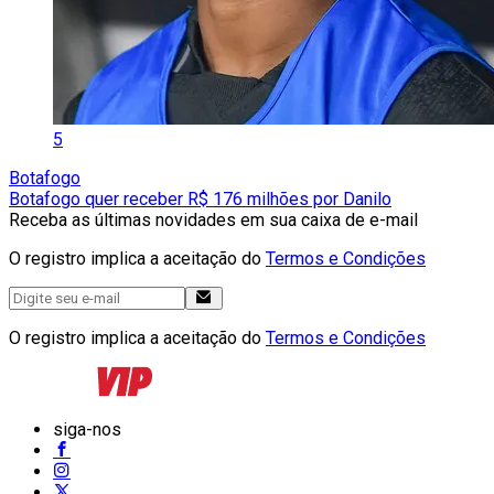
5
Botafogo
Botafogo quer receber R$ 176 milhões por Danilo
Receba as últimas novidades em sua caixa de e-mail
O registro implica a aceitação do
Termos e Condições
O registro implica a aceitação do
Termos e Condições
siga-nos