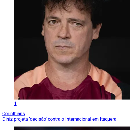
1
Corinthians
Diniz projeta ‘decisão’ contra o Internacional em Itaquera