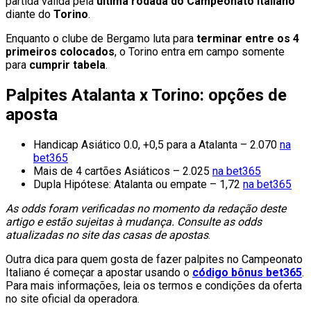
partida válida pela
última rodada do Campeonato Italiano
diante do
Torino
.
Enquanto o clube de Bergamo luta para
terminar entre os 4
primeiros colocados
, o Torino entra em campo somente
para
cumprir tabela
.
Palpites Atalanta x Torino: opções de
aposta
Handicap Asiático 0.0, +0,5 para a Atalanta – 2.070
na
bet365
Mais de 4 cartões Asiáticos – 2.025
na bet365
Dupla Hipótese: Atalanta ou empate – 1,72
na bet365
As odds foram verificadas no momento da redação deste
artigo e estão sujeitas à mudança. Consulte as odds
atualizadas no site das casas de apostas
.
Outra dica para quem gosta de fazer palpites no Campeonato
Italiano é começar a apostar usando o
código bônus bet365
.
Para mais informações, leia os termos e condições da oferta
no site oficial da operadora.