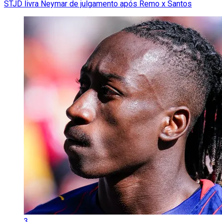
STJD livra Neymar de julgamento após Remo x Santos
3