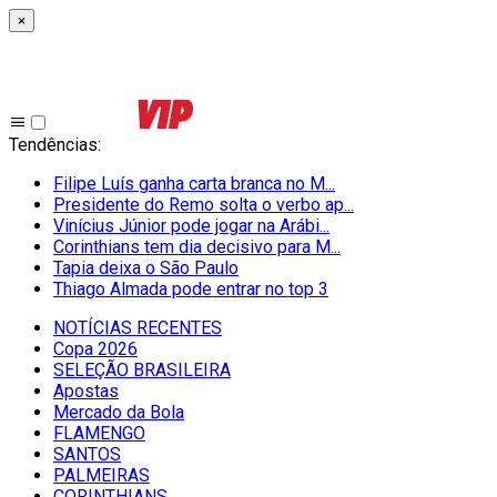
×
Tendências
:
Filipe Luís ganha carta branca no M...
Presidente do Remo solta o verbo ap...
Vinícius Júnior pode jogar na Arábi...
Corinthians tem dia decisivo para M...
Tapia deixa o São Paulo
Thiago Almada pode entrar no top 3
NOTÍCIAS RECENTES
Copa 2026
SELEÇÃO BRASILEIRA
Apostas
Mercado da Bola
FLAMENGO
SANTOS
PALMEIRAS
CORINTHIANS