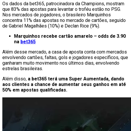
Os dados da bet365, patrocinadora da Champions, mostram
que 83% das apostas para levantar o troféu estão no PSG.
Nos mercados de jogadores, o brasileiro Marquinhos
concentra 11% das apostas no mercado de cartões, seguido
de Gabriel Magalhães (10%) e Declan Rice (9%).
Marquinhos recebe cartão amarelo – odds de 3.90
na
bet365
Além desse mercado, a casa de aposta conta com mercados
envolvendo cartões, faltas, gols e jogadores específicos, que
ganharam muito movimento nos últimos dias, envolvendo
estrelas brasileiras.
Além disso,
a bet365 terá uma Super Aumentada, dando
aos clientes a chance de aumentar seus ganhos em até
50% em apostas qualificadas.