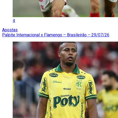
4
Apostas
Palpite Internacional x Flamengo – Brasileirão – 29/07/26