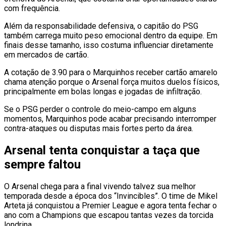
com frequência.
Além da responsabilidade defensiva, o capitão do PSG
também carrega muito peso emocional dentro da equipe. Em
finais desse tamanho, isso costuma influenciar diretamente
em mercados de cartão.
A cotação de 3.90 para o Marquinhos receber cartão amarelo
chama atenção porque o Arsenal força muitos duelos físicos,
principalmente em bolas longas e jogadas de infiltração.
Se o PSG perder o controle do meio-campo em alguns
momentos, Marquinhos pode acabar precisando interromper
contra-ataques ou disputas mais fortes perto da área.
Arsenal tenta conquistar a taça que
sempre faltou
O Arsenal chega para a final vivendo talvez sua melhor
temporada desde a época dos “Invincibles”. O time de Mikel
Arteta já conquistou a Premier League e agora tenta fechar o
ano com a Champions que escapou tantas vezes da torcida
londrina.