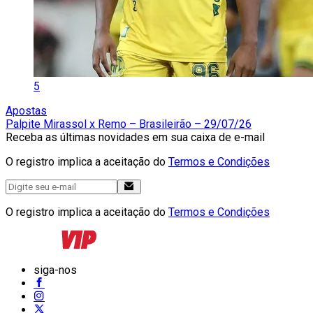
5
Apostas
Palpite Mirassol x Remo – Brasileirão – 29/07/26
Receba as últimas novidades em sua caixa de e-mail
O registro implica a aceitação do
Termos e Condições
O registro implica a aceitação do
Termos e Condições
siga-nos