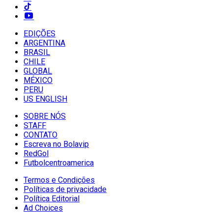
EDIÇÕES
ARGENTINA
BRASIL
CHILE
GLOBAL
MÉXICO
PERU
US ENGLISH
SOBRE NÓS
STAFF
CONTATO
Escreva no Bolavip
RedGol
Futbolcentroamerica
Termos e Condições
Políticas de privacidade
Política Editorial
Ad Choices