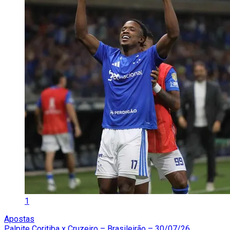
1
Apostas
Palpite Coritiba x Cruzeiro – Brasileirão – 30/07/26