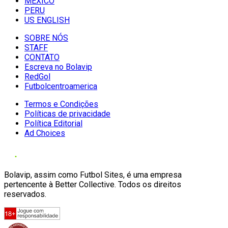
MÉXICO
PERU
US ENGLISH
SOBRE NÓS
STAFF
CONTATO
Escreva no Bolavip
RedGol
Futbolcentroamerica
Termos e Condições
Políticas de privacidade
Política Editorial
Ad Choices
Bolavip, assim como Futbol Sites, é uma empresa
pertencente à Better Collective. Todos os direitos
reservados.