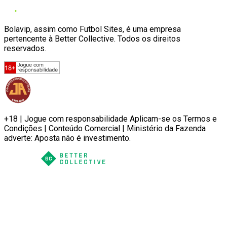
Bolavip, assim como Futbol Sites, é uma empresa
pertencente à Better Collective. Todos os direitos
reservados.
+18 | Jogue com responsabilidade Aplicam-se os Termos e
Condições | Conteúdo Comercial | Ministério da Fazenda
adverte: Aposta não é investimento.