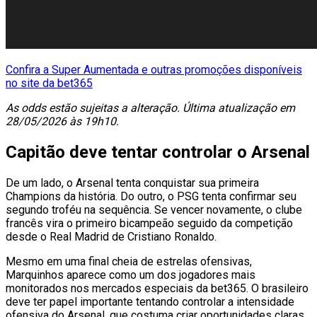
Confira a Super Aumentada e outras promoções disponíveis
no site da bet365
As odds estão sujeitas a alteração. Última atualização em
28/05/2026 às 19h10.
Capitão deve tentar controlar o Arsenal
De um lado, o Arsenal tenta conquistar sua primeira
Champions da história. Do outro, o PSG tenta confirmar seu
segundo troféu na sequência. Se vencer novamente, o clube
francês vira o primeiro bicampeão seguido da competição
desde o Real Madrid de Cristiano Ronaldo.
Mesmo em uma final cheia de estrelas ofensivas,
Marquinhos aparece como um dos jogadores mais
monitorados nos mercados especiais da bet365. O brasileiro
deve ter papel importante tentando controlar a intensidade
ofensiva do Arsenal, que costuma criar oportunidades claras