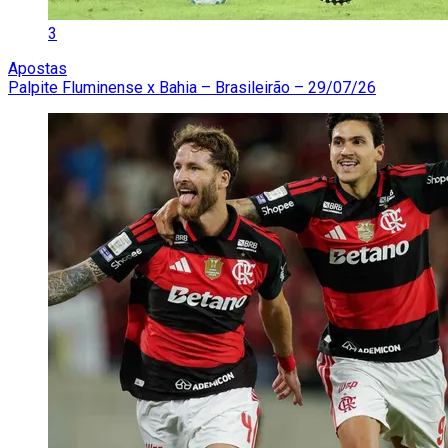
3
Apostas
Palpite Fluminense x Bahia – Brasileirão – 29/07/26