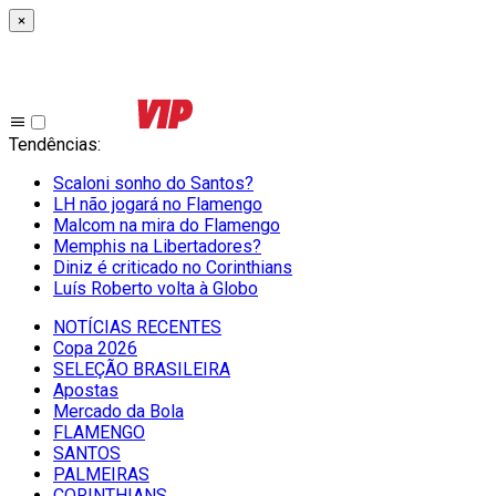
×
Tendências
:
Scaloni sonho do Santos?
LH não jogará no Flamengo
Malcom na mira do Flamengo
Memphis na Libertadores?
Diniz é criticado no Corinthians
Luís Roberto volta à Globo
NOTÍCIAS RECENTES
Copa 2026
SELEÇÃO BRASILEIRA
Apostas
Mercado da Bola
FLAMENGO
SANTOS
PALMEIRAS
CORINTHIANS