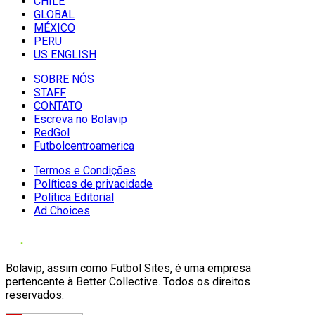
CHILE
GLOBAL
MÉXICO
PERU
US ENGLISH
SOBRE NÓS
STAFF
CONTATO
Escreva no Bolavip
RedGol
Futbolcentroamerica
Termos e Condições
Políticas de privacidade
Política Editorial
Ad Choices
Bolavip, assim como Futbol Sites, é uma empresa
pertencente à Better Collective. Todos os direitos
reservados.