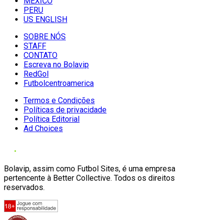
MÉXICO
PERU
US ENGLISH
SOBRE NÓS
STAFF
CONTATO
Escreva no Bolavip
RedGol
Futbolcentroamerica
Termos e Condições
Políticas de privacidade
Política Editorial
Ad Choices
Bolavip, assim como Futbol Sites, é uma empresa
pertencente à Better Collective. Todos os direitos
reservados.