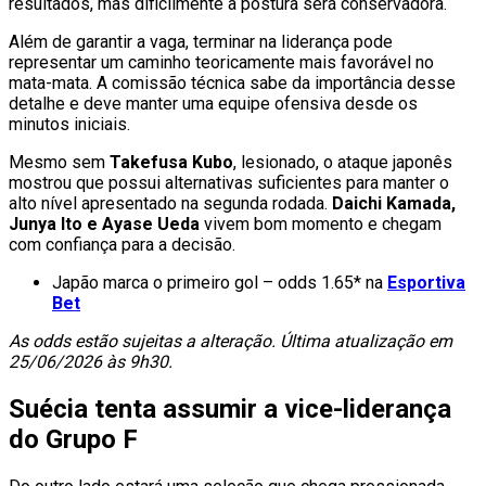
resultados, mas dificilmente a postura será conservadora.
Além de garantir a vaga, terminar na liderança pode
representar um caminho teoricamente mais favorável no
mata-mata. A comissão técnica sabe da importância desse
detalhe e deve manter uma equipe ofensiva desde os
minutos iniciais.
Mesmo sem
Takefusa Kubo
, lesionado, o ataque japonês
mostrou que possui alternativas suficientes para manter o
alto nível apresentado na segunda rodada.
Daichi Kamada,
Junya Ito e Ayase Ueda
vivem bom momento e chegam
com confiança para a decisão.
Japão marca o primeiro gol – odds 1.65* na
Esportiva
Bet
As odds estão sujeitas a alteração. Última atualização em
25/06/2026 às 9h30.
Suécia tenta assumir a vice-liderança
do Grupo F