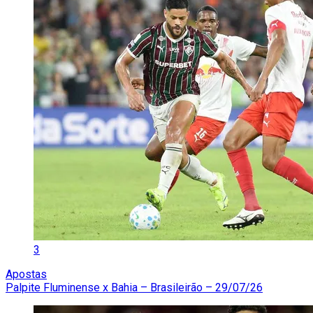
3
Apostas
Palpite Fluminense x Bahia – Brasileirão – 29/07/26