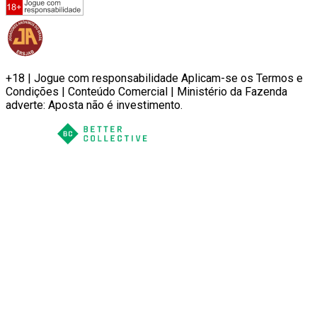
+18 | Jogue com responsabilidade Aplicam-se os Termos e
Condições | Conteúdo Comercial | Ministério da Fazenda
adverte: Aposta não é investimento.