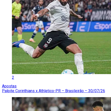
2
Apostas
Palpite Corinthians x Athletico-PR – Brasileirão – 30/07/26