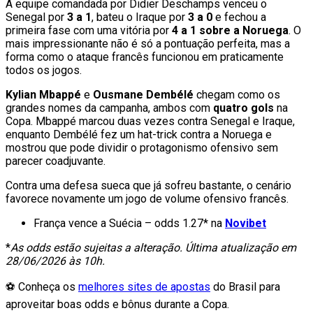
A equipe comandada por Didier Deschamps venceu o
Senegal por
3 a 1
, bateu o Iraque por
3 a 0
e fechou a
primeira fase com uma vitória por
4 a 1 sobre a Noruega
. O
mais impressionante não é só a pontuação perfeita, mas a
forma como o ataque francês funcionou em praticamente
todos os jogos.
Kylian Mbappé
e
Ousmane Dembélé
chegam como os
grandes nomes da campanha, ambos com
quatro gols
na
Copa. Mbappé marcou duas vezes contra Senegal e Iraque,
enquanto Dembélé fez um hat-trick contra a Noruega e
mostrou que pode dividir o protagonismo ofensivo sem
parecer coadjuvante.
Contra uma defesa sueca que já sofreu bastante, o cenário
favorece novamente um jogo de volume ofensivo francês.
França vence a Suécia – odds 1.27* na
Novibet
*
As odds estão sujeitas a alteração. Última atualização em
28/06/2026 às 10h.
⚽ Conheça os
melhores sites de apostas
do Brasil para
aproveitar boas odds e bônus durante a Copa.