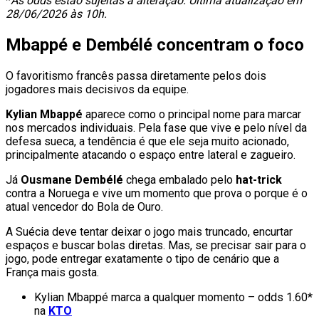
*
As odds estão sujeitas a alteração. Última atualização em
28/06/2026 às 10h.
Mbappé e Dembélé concentram o foco
O favoritismo francês passa diretamente pelos dois
jogadores mais decisivos da equipe.
Kylian Mbappé
aparece como o principal nome para marcar
nos mercados individuais. Pela fase que vive e pelo nível da
defesa sueca, a tendência é que ele seja muito acionado,
principalmente atacando o espaço entre lateral e zagueiro.
Já
Ousmane
Dembélé
chega embalado pelo
hat-trick
contra a Noruega e vive um momento que prova o porque é o
atual vencedor do Bola de Ouro.
A Suécia deve tentar deixar o jogo mais truncado, encurtar
espaços e buscar bolas diretas. Mas, se precisar sair para o
jogo, pode entregar exatamente o tipo de cenário que a
França mais gosta.
Kylian Mbappé marca a qualquer momento – odds 1.60*
na
KTO