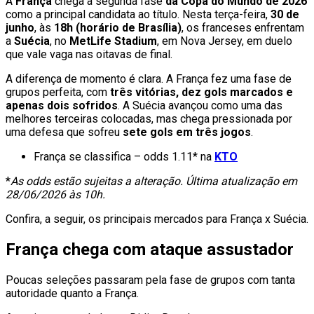
A
França
chega a segunda fase
da Copa do Mundo de 2026
como a principal candidata ao título. Nesta terça-feira,
30 de
junho
, às
18h (horário de Brasília)
, os franceses enfrentam
a
Suécia
, no
MetLife Stadium
, em Nova Jersey, em duelo
que vale vaga nas oitavas de final.
A diferença de momento é clara. A França fez uma fase de
grupos perfeita, com
três vitórias, dez gols marcados e
apenas dois sofridos
. A Suécia avançou como uma das
melhores terceiras colocadas, mas chega pressionada por
uma defesa que sofreu
sete gols em três jogos
.
França se classifica – odds 1.11* na
KTO
*
As odds estão sujeitas a alteração. Última atualização em
28/06/2026 às 10h.
Confira, a seguir, os principais mercados para França x Suécia.
França chega com ataque assustador
Poucas seleções passaram pela fase de grupos com tanta
autoridade quanto a França.