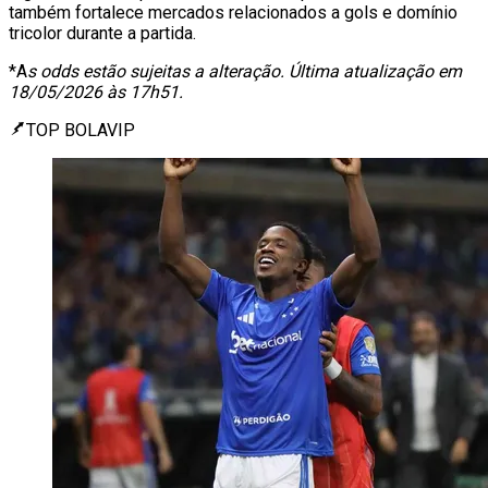
também fortalece mercados relacionados a gols e domínio
tricolor durante a partida.
*A
s odds estão sujeitas a alteração. Última atualização em
18/05/2026 às 17h51.
TOP BOLAVIP