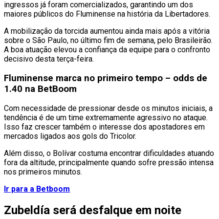
ingressos já foram comercializados, garantindo um dos
maiores públicos do Fluminense na história da Libertadores.
A mobilização da torcida aumentou ainda mais após a vitória
sobre o São Paulo, no último fim de semana, pelo Brasileirão.
A boa atuação elevou a confiança da equipe para o confronto
decisivo desta terça-feira.
Fluminense marca no primeiro tempo – odds de
1.40 na BetBoom
Com necessidade de pressionar desde os minutos iniciais, a
tendência é de um time extremamente agressivo no ataque.
Isso faz crescer também o interesse dos apostadores em
mercados ligados aos gols do Tricolor.
Além disso, o Bolívar costuma encontrar dificuldades atuando
fora da altitude, principalmente quando sofre pressão intensa
nos primeiros minutos.
Ir para a Betboom
Zubeldía será desfalque em noite