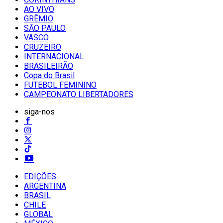
AO VIVO
GRÊMIO
SĀO PAULO
VASCO
CRUZEIRO
INTERNACIONAL
BRASILEIRÃO
Copa do Brasil
FUTEBOL FEMININO
CAMPEONATO LIBERTADORES
siga-nos
EDIÇÕES
ARGENTINA
BRASIL
CHILE
GLOBAL