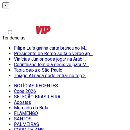
×
Tendências
:
Filipe Luís ganha carta branca no M...
Presidente do Remo solta o verbo ap...
Vinícius Júnior pode jogar na Arábi...
Corinthians tem dia decisivo para M...
Tapia deixa o São Paulo
Thiago Almada pode entrar no top 3
NOTÍCIAS RECENTES
Copa 2026
SELEÇÃO BRASILEIRA
Apostas
Mercado da Bola
FLAMENGO
SANTOS
PALMEIRAS
CORINTHIANS