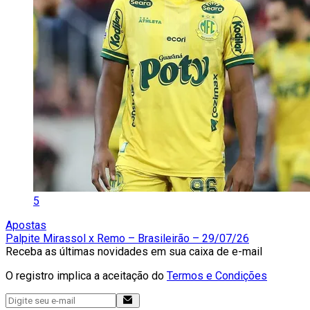
5
Apostas
Palpite Mirassol x Remo – Brasileirão – 29/07/26
Receba as últimas novidades em sua caixa de e-mail
O registro implica a aceitação do
Termos e Condições