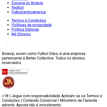
Escreva no Bolavip
RedGol
Futbolcentroamerica
Termos e Condições
Políticas de privacidade
Política Editorial
Ad Choices
Bolavip, assim como Futbol Sites, é uma empresa
pertencente à Better Collective. Todos os direitos
reservados.
+18 | Jogue com responsabilidade Aplicam-se os Termos e
Condições | Conteúdo Comercial | Ministério da Fazenda
adverte: Aposta não é investimento.