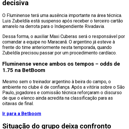
decisiva
O Fluminense terá uma ausência importante na área técnica.
Luis Zubeldía está suspenso após receber o terceiro cartão
amarelo na derrota para o Independiente Rivadavia.
Dessa forma, o auxiliar Maxi Cuberas será o responsável por
comandar a equipe no Maracanã. O argentino já esteve à
frente do time anteriormente nesta temporada, quando
Zubeldía precisou passar por um procedimento cardíaco.
Fluminense vence ambos os tempos – odds de
1.75 na BetBoom
Mesmo sem o treinador argentino à beira do campo, o
ambiente no clube é de confiança. Após a vitória sobre o São
Paulo, jogadores e comissão técnica reforçaram o discurso
de que o elenco ainda acredita na classificação para as
oitavas de final.
Ir para a Betboom
Situação do grupo deixa confronto