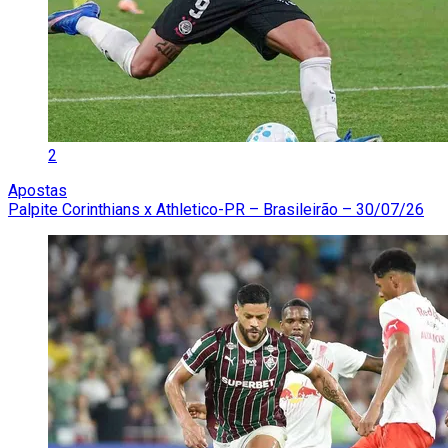
2
Apostas
Palpite Corinthians x Athletico-PR – Brasileirão – 30/07/26