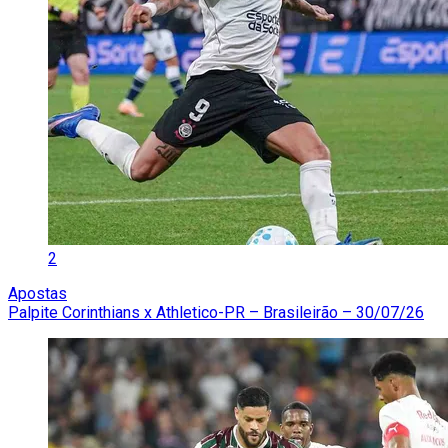
2
Apostas
Palpite Corinthians x Athletico-PR – Brasileirão – 30/07/26