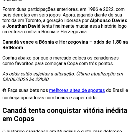
Foram duas participações anteriores, em 1986 e 2022, com
seis derrotas em seis jogos. Agora, jogando diante de sua
torcida em Toronto, a geração liderada por
Alphonso Davies
e
Jonathan David
tenta finalmente mudar essa história logo
na estreia contra a Bósnia e Herzegovina.
Canadá vence a Bósnia e Herzegovina – odds de 1.80 na
BetBoom
Confira abaixo por que o mercado coloca os canadenses
como favoritos para começar a Copa com três pontos.
As odds estão sujeitas a alteração. Última atualização em
08/06/2026 às 22h30.
⚽ Faça suas bets nos
melhores sites de apostas
do Brasil e
conheça operadoras com bônus e super odds.
Canadá tenta conquistar vitória inédita
em Copas
O histórico canadense em Mundiais é curto, mas doloroso.