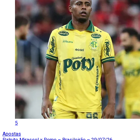
5
Apostas
Palpite Mirassol x Remo – Brasileirão – 29/07/26