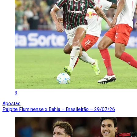
3
Apostas
Palpite Fluminense x Bahia – Brasileirão – 29/07/26