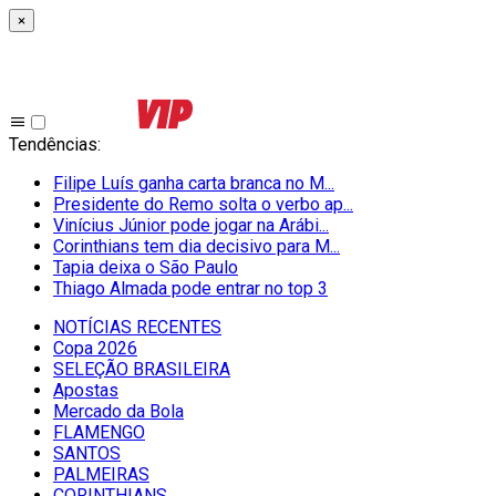
×
Tendências
:
Filipe Luís ganha carta branca no M...
Presidente do Remo solta o verbo ap...
Vinícius Júnior pode jogar na Arábi...
Corinthians tem dia decisivo para M...
Tapia deixa o São Paulo
Thiago Almada pode entrar no top 3
NOTÍCIAS RECENTES
Copa 2026
SELEÇÃO BRASILEIRA
Apostas
Mercado da Bola
FLAMENGO
SANTOS
PALMEIRAS
CORINTHIANS