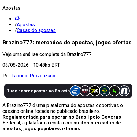
Apostas
/
Apostas
/
Casas de apostas
Brazino777: mercados de apostas, jogos ofertas
Veja uma análise completa da Brazino777
03/08/2026 - 10:48hs BRT
Por
Fabricio Provenzano
A Brazino777 é uma plataforma de apostas esportivas e
cassino online focada no públicado brasileiro.
Regulamentada para operar no Brasil pelo Governo
Federal
, a plataforma conta com
muitos mercados de
apostas
,
jogos populares
e
bônus
.