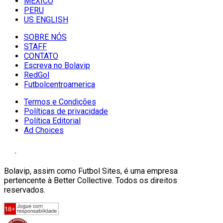
MÉXICO
PERU
US ENGLISH
SOBRE NÓS
STAFF
CONTATO
Escreva no Bolavip
RedGol
Futbolcentroamerica
Termos e Condições
Políticas de privacidade
Política Editorial
Ad Choices
Bolavip, assim como Futbol Sites, é uma empresa
pertencente à Better Collective. Todos os direitos
reservados.