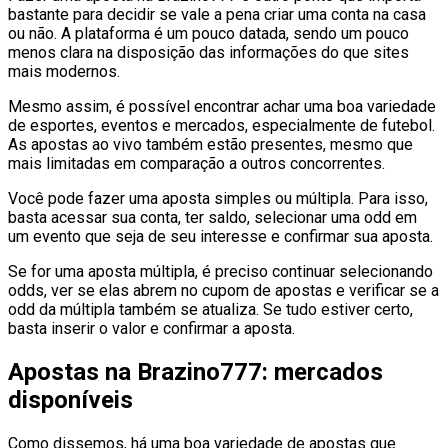
bastante para decidir se vale a pena criar uma conta na casa
ou não. A plataforma é um pouco datada, sendo um pouco
menos clara na disposição das informações do que sites
mais modernos.
Mesmo assim, é possível encontrar achar uma boa variedade
de esportes, eventos e mercados, especialmente de futebol.
As apostas ao vivo também estão presentes, mesmo que
mais limitadas em comparação a outros concorrentes.
Você pode fazer uma aposta simples ou múltipla. Para isso,
basta acessar sua conta, ter saldo, selecionar uma odd em
um evento que seja de seu interesse e confirmar sua aposta.
Se for uma aposta múltipla, é preciso continuar selecionando
odds, ver se elas abrem no cupom de apostas e verificar se a
odd da múltipla também se atualiza. Se tudo estiver certo,
basta inserir o valor e confirmar a aposta.
Apostas na Brazino777: mercados
disponíveis
Como dissemos, há uma boa variedade de apostas que