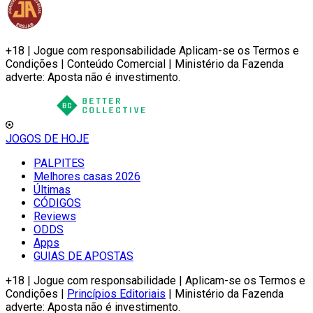
+18 | Jogue com responsabilidade Aplicam-se os Termos e
Condições | Conteúdo Comercial | Ministério da Fazenda
adverte: Aposta não é investimento.
JOGOS DE HOJE
PALPITES
Melhores casas 2026
Últimas
CÓDIGOS
Reviews
ODDS
Apps
GUIAS DE APOSTAS
+18 | Jogue com responsabilidade | Aplicam-se os Termos e
Condições |
Princípios Editoriais
| Ministério da Fazenda
adverte: Aposta não é investimento.