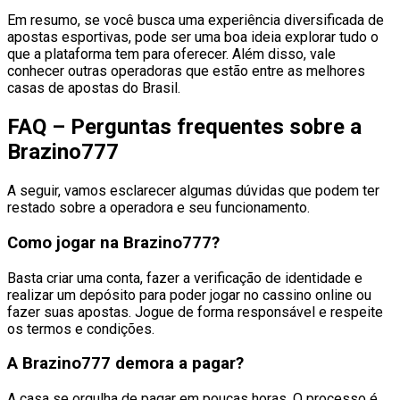
Em resumo, se você busca uma experiência diversificada de
apostas esportivas, pode ser uma boa ideia explorar tudo o
que a plataforma tem para oferecer. Além disso, vale
conhecer outras operadoras que estão entre as melhores
casas de apostas do Brasil.
FAQ – Perguntas frequentes sobre a
Brazino777
A seguir, vamos esclarecer algumas dúvidas que podem ter
restado sobre a operadora e seu funcionamento.
Como jogar na Brazino777?
Basta criar uma conta, fazer a verificação de identidade e
realizar um depósito para poder jogar no cassino online ou
fazer suas apostas. Jogue de forma responsável e respeite
os termos e condições.
A Brazino777 demora a pagar?
A casa se orgulha de pagar em poucas horas. O processo é