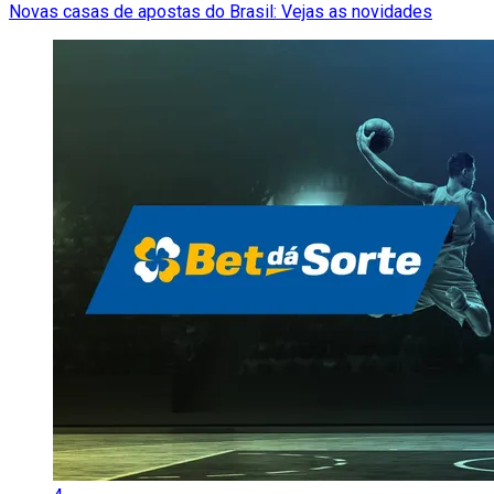
Novas casas de apostas do Brasil: Vejas as novidades