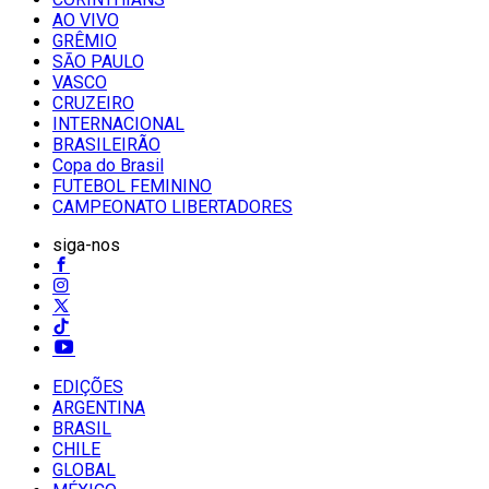
AO VIVO
GRÊMIO
SĀO PAULO
VASCO
CRUZEIRO
INTERNACIONAL
BRASILEIRÃO
Copa do Brasil
FUTEBOL FEMININO
CAMPEONATO LIBERTADORES
siga-nos
EDIÇÕES
ARGENTINA
BRASIL
CHILE
GLOBAL