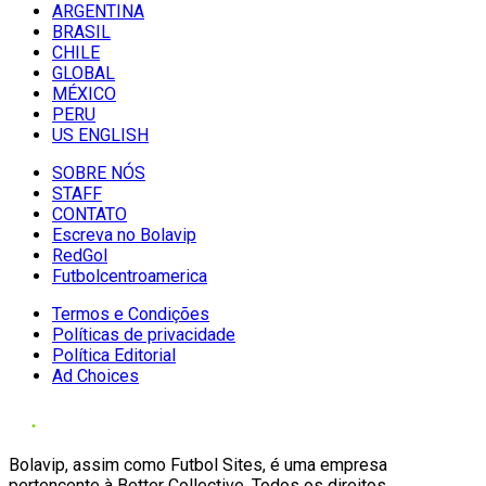
ARGENTINA
BRASIL
CHILE
GLOBAL
MÉXICO
PERU
US ENGLISH
SOBRE NÓS
STAFF
CONTATO
Escreva no Bolavip
RedGol
Futbolcentroamerica
Termos e Condições
Políticas de privacidade
Política Editorial
Ad Choices
Bolavip, assim como Futbol Sites, é uma empresa
pertencente à Better Collective. Todos os direitos