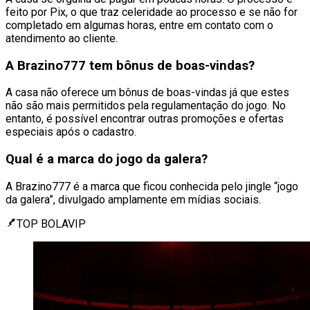
feito por Pix, o que traz celeridade ao processo e se não for
completado em algumas horas, entre em contato com o
atendimento ao cliente.
A Brazino777 tem bônus de boas-vindas?
A casa não oferece um bônus de boas-vindas já que estes
não são mais permitidos pela regulamentação do jogo. No
entanto, é possível encontrar outras promoções e ofertas
especiais após o cadastro.
Qual é a marca do jogo da galera?
A Brazino777 é a marca que ficou conhecida pelo jingle “jogo
da galera”, divulgado amplamente em mídias sociais.
TOP BOLAVIP