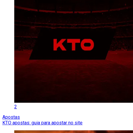
2
Apostas
KTO apostas: guia para apostar no site