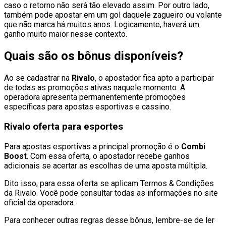
caso o retorno não será tão elevado assim. Por outro lado,
também pode apostar em um gol daquele zagueiro ou volante
que não marca há muitos anos. Logicamente, haverá um
ganho muito maior nesse contexto.
Quais são os bônus disponíveis?
Ao se cadastrar na
Rivalo
, o apostador fica apto a participar
de todas as promoções ativas naquele momento. A
operadora apresenta permanentemente promoções
específicas para apostas esportivas e cassino.
Rivalo oferta para esportes
Para apostas esportivas a principal promoção é o
Combi
Boost
. Com essa oferta, o apostador recebe ganhos
adicionais se acertar as escolhas de uma aposta múltipla.
Dito isso, para essa oferta se aplicam Termos & Condições
da Rivalo. Você pode consultar todas as informações no site
oficial da operadora.
Para conhecer outras regras desse bônus, lembre-se de ler