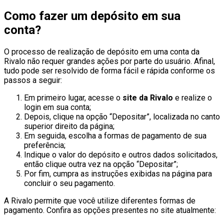
Como fazer um depósito em sua
conta?
O processo de realização de depósito em uma conta da
Rivalo não requer grandes ações por parte do usuário. Afinal,
tudo pode ser resolvido de forma fácil e rápida conforme os
passos a seguir:
Em primeiro lugar, acesse o
site da Rivalo
e realize o
login em sua conta;
Depois, clique na opção “Depositar”, localizada no canto
superior direito da página;
Em seguida, escolha a formas de pagamento de sua
preferência;
Indique o valor do depósito e outros dados solicitados,
então clique outra vez na opção “Depositar”;
Por fim, cumpra as instruções exibidas na página para
concluir o seu pagamento.
A Rivalo permite que você utilize diferentes formas de
pagamento. Confira as opções presentes no site atualmente: