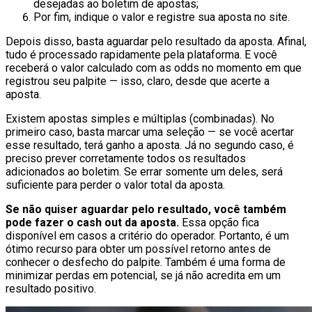
desejadas ao boletim de apostas;
Por fim, indique o valor e registre sua aposta no site.
Depois disso, basta aguardar pelo resultado da aposta. Afinal,
tudo é processado rapidamente pela plataforma. E você
receberá o valor calculado com as odds no momento em que
registrou seu palpite — isso, claro, desde que acerte a
aposta.
Existem apostas simples e múltiplas (combinadas). No
primeiro caso, basta marcar uma seleção — se você acertar
esse resultado, terá ganho a aposta. Já no segundo caso, é
preciso prever corretamente todos os resultados
adicionados ao boletim. Se errar somente um deles, será
suficiente para perder o valor total da aposta.
Se não quiser aguardar pelo resultado, você também
pode fazer o cash out da aposta.
Essa opção fica
disponível em casos a critério do operador. Portanto, é um
ótimo recurso para obter um possível retorno antes de
conhecer o desfecho do palpite. Também é uma forma de
minimizar perdas em potencial, se já não acredita em um
resultado positivo.