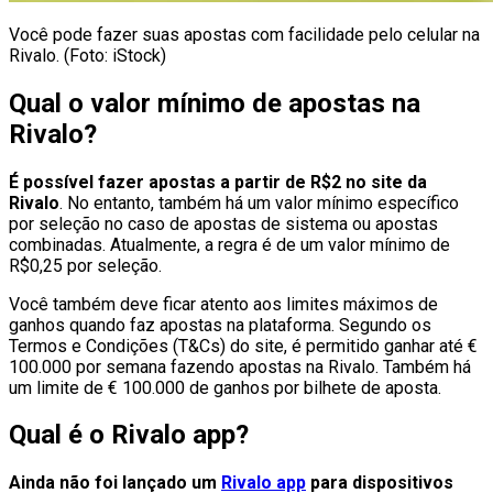
Você pode fazer suas apostas com facilidade pelo celular na
Rivalo. (Foto: iStock)
Qual o valor mínimo de apostas na
Rivalo?
É possível fazer apostas a partir de R$2 no site da
Rivalo
. No entanto, também há um valor mínimo específico
por seleção no caso de apostas de sistema ou apostas
combinadas. Atualmente, a regra é de um valor mínimo de
R$0,25 por seleção.
Você também deve ficar atento aos limites máximos de
ganhos quando faz apostas na plataforma. Segundo os
Termos e Condições (T&Cs) do site, é permitido ganhar até €
100.000 por semana fazendo apostas na Rivalo. Também há
um limite de € 100.000 de ganhos por bilhete de aposta.
Qual é o Rivalo app?
Ainda não foi lançado um
Rivalo app
para dispositivos