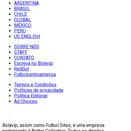
ARGENTINA
BRASIL
CHILE
GLOBAL
MÉXICO
PERU
US ENGLISH
SOBRE NÓS
STAFF
CONTATO
Escreva no Bolavip
RedGol
Futbolcentroamerica
Termos e Condições
Políticas de privacidade
Política Editorial
Ad Choices
Bolavip, assim como Futbol Sites, é uma empresa
pertencente à Better Collective. Todos os direitos