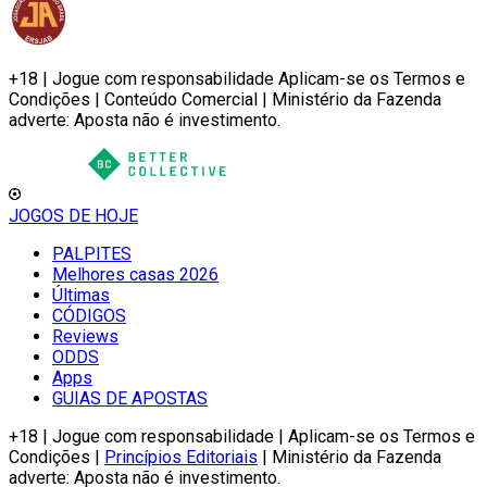
+18 | Jogue com responsabilidade Aplicam-se os Termos e
Condições | Conteúdo Comercial | Ministério da Fazenda
adverte: Aposta não é investimento.
JOGOS DE HOJE
PALPITES
Melhores casas 2026
Últimas
CÓDIGOS
Reviews
ODDS
Apps
GUIAS DE APOSTAS
+18 | Jogue com responsabilidade | Aplicam-se os Termos e
Condições |
Princípios Editoriais
| Ministério da Fazenda
adverte: Aposta não é investimento.