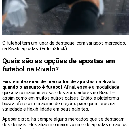
O futebol tem um lugar de destaque, com variados mercados,
na Rivalo apostas. (Foto: iStock)
Quais são as opções de apostas em
futebol na Rivalo?
Existem dezenas de mercados de apostas na Rivalo
quando o assunto é futebol
. Afinal, essa é a modalidade
que atrai o maior interesse dos apostadores no Brasil —
assim como em muitos outros países. Então, a plataforma
busca oferecer o máximo de opções para quem procura
variedade e flexibilidade em seus palpites.
Apesar disso, há sempre alguns mercados que se destacam
dos demais. Eles atraem o maior volume de apostas e são os