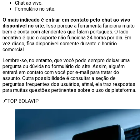
Chat ao vivo;
Formulário no site.
O mais indicado é entrar em contato pelo chat ao vivo
disponível no site
. Isso porque a ferramenta funciona muito
bem e conta com atendentes que falam português. O lado
negativo é que o suporte não funciona 24 horas por dia. Em
vez disso, fica disponível somente durante o horário
comercial.
Lembre-se, no entanto, que você pode sempre deixar uma
pergunta ou dúvida no formulário do site. Assim, alguém
entrará em contato com você por e-mail para tratar do
assunto. Outra possibilidade é consultar a seção de
perguntas frequentes dos usuários, afinal, ela traz respostas
para muitas questões pertinentes sobre o uso da plataforma.
TOP BOLAVIP