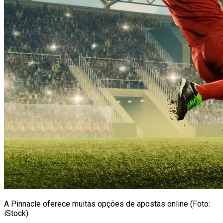
A Pinnacle oferece muitas opções de apostas online (Foto:
iStock)