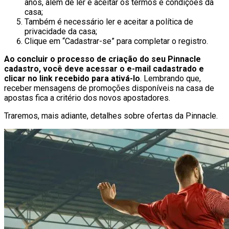
anos, além de ler e aceitar os termos e condições da
casa;
Também é necessário ler e aceitar a política de
privacidade da casa;
Clique em “Cadastrar-se” para completar o registro.
Ao concluir o processo de criação do seu Pinnacle
cadastro, você deve acessar o e-mail cadastrado e
clicar no link recebido para ativá-lo
. Lembrando que,
receber mensagens de promoções disponíveis na casa de
apostas fica a critério dos novos apostadores.
Traremos, mais adiante, detalhes sobre ofertas da Pinnacle.