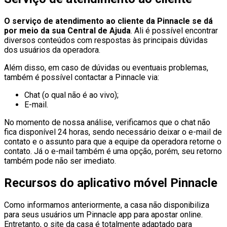
O serviço de atendimento ao cliente da Pinnacle se dá
por meio da sua Central de Ajuda
. Ali é possível encontrar
diversos conteúdos com respostas às principais dúvidas
dos usuários da operadora.
Além disso, em caso de dúvidas ou eventuais problemas,
também é possível contactar a Pinnacle via:
Chat (o qual não é ao vivo);
E-mail.
No momento de nossa análise, verificamos que o chat não
fica disponível 24 horas, sendo necessário deixar o e-mail de
contato e o assunto para que a equipe da operadora retorne o
contato. Já o e-mail também é uma opção, porém, seu retorno
também pode não ser imediato.
Recursos do aplicativo móvel Pinnacle
Como informamos anteriormente, a casa não disponibiliza
para seus usuários um Pinnacle app para apostar online.
Entretanto, o site da casa é totalmente adaptado para