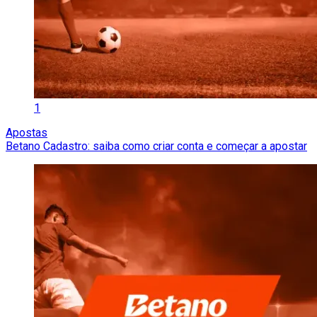
1
Apostas
Betano Cadastro: saiba como criar conta e começar a apostar