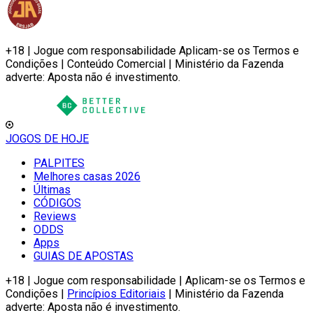
+18 | Jogue com responsabilidade Aplicam-se os Termos e
Condições | Conteúdo Comercial | Ministério da Fazenda
adverte: Aposta não é investimento.
JOGOS DE HOJE
PALPITES
Melhores casas 2026
Últimas
CÓDIGOS
Reviews
ODDS
Apps
GUIAS DE APOSTAS
+18 | Jogue com responsabilidade | Aplicam-se os Termos e
Condições |
Princípios Editoriais
| Ministério da Fazenda
adverte: Aposta não é investimento.