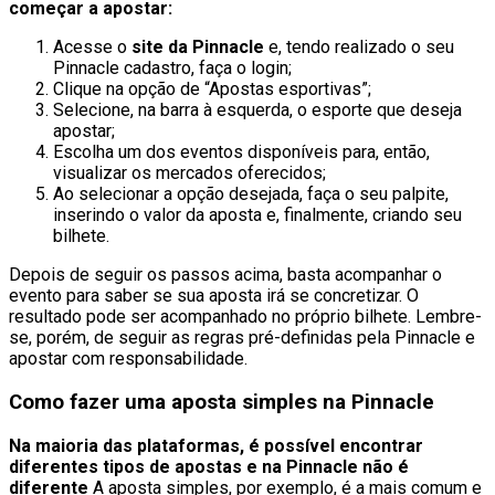
começar a apostar:
Acesse o
site da Pinnacle
e, tendo realizado o seu
Pinnacle cadastro, faça o login;
Clique na opção de “Apostas esportivas”;
Selecione, na barra à esquerda, o esporte que deseja
apostar;
Escolha um dos eventos disponíveis para, então,
visualizar os mercados oferecidos;
Ao selecionar a opção desejada, faça o seu palpite,
inserindo o valor da aposta e, finalmente, criando seu
bilhete.
Depois de seguir os passos acima, basta acompanhar o
evento para saber se sua aposta irá se concretizar. O
resultado pode ser acompanhado no próprio bilhete. Lembre-
se, porém, de seguir as regras pré-definidas pela Pinnacle e
apostar com responsabilidade.
Como fazer uma aposta simples na Pinnacle
Na maioria das plataformas, é possível encontrar
diferentes tipos de apostas e na Pinnacle não é
diferente
A aposta simples, por exemplo, é a mais comum e