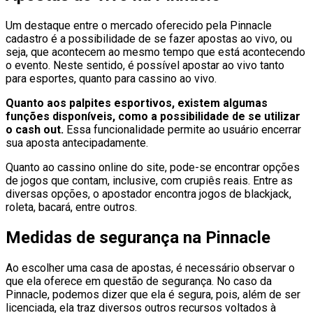
Um destaque entre o mercado oferecido pela Pinnacle
cadastro é a possibilidade de se fazer apostas ao vivo, ou
seja, que acontecem ao mesmo tempo que está acontecendo
o evento. Neste sentido, é possível apostar ao vivo tanto
para esportes, quanto para cassino ao vivo.
Quanto aos palpites esportivos, existem algumas
funções disponíveis, como a possibilidade de se utilizar
o cash out.
Essa funcionalidade permite ao usuário encerrar
sua aposta antecipadamente.
Quanto ao cassino online do site, pode-se encontrar opções
de jogos que contam, inclusive, com crupiês reais. Entre as
diversas opções, o apostador encontra jogos de blackjack,
roleta, bacará, entre outros.
Medidas de segurança na Pinnacle
Ao escolher uma casa de apostas, é necessário observar o
que ela oferece em questão de segurança. No caso da
Pinnacle, podemos dizer que ela é segura, pois, além de ser
licenciada, ela traz diversos outros recursos voltados à