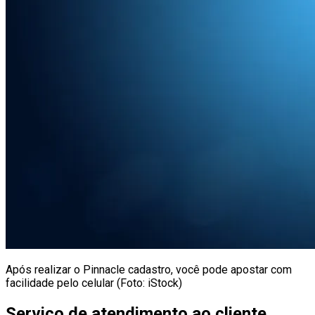
Após realizar o Pinnacle cadastro, você pode apostar com
facilidade pelo celular (Foto: iStock)
Serviço de atendimento ao cliente