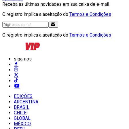
Receba as últimas novidades em sua caixa de e-mail
O registro implica a aceitação do
Termos e Condições
O registro implica a aceitação do
Termos e Condições
siga-nos
EDIÇÕES
ARGENTINA
BRASIL
CHILE
GLOBAL
MÉXICO