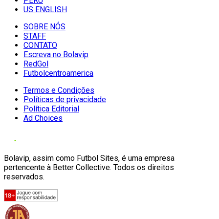
PERU
US ENGLISH
SOBRE NÓS
STAFF
CONTATO
Escreva no Bolavip
RedGol
Futbolcentroamerica
Termos e Condições
Políticas de privacidade
Política Editorial
Ad Choices
Bolavip, assim como Futbol Sites, é uma empresa
pertencente à Better Collective. Todos os direitos
reservados.