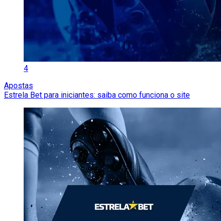
4
Apostas
Estrela Bet para iniciantes: saiba como funciona o site