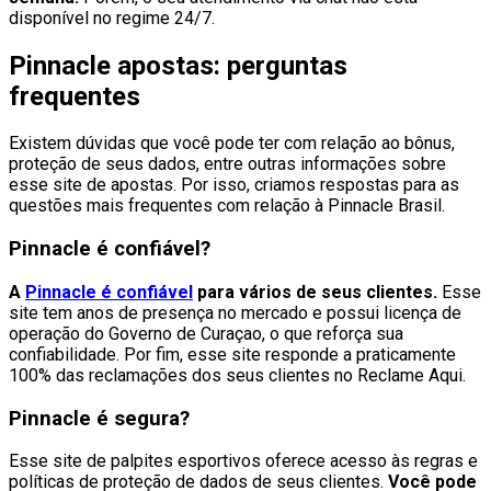
disponível no regime 24/7.
Pinnacle apostas: perguntas
frequentes
Existem dúvidas que você pode ter com relação ao bônus,
proteção de seus dados, entre outras informações sobre
esse site de apostas. Por isso, criamos respostas para as
questões mais frequentes com relação à Pinnacle Brasil.
Pinnacle é confiável?
A
Pinnacle é confiável
para vários de seus clientes.
Esse
site tem anos de presença no mercado e possui licença de
operação do Governo de Curaçao, o que reforça sua
confiabilidade. Por fim, esse site responde a praticamente
100% das reclamações dos seus clientes no Reclame Aqui.
Pinnacle é segura?
Esse site de palpites esportivos oferece acesso às regras e
políticas de proteção de dados de seus clientes.
Você pode