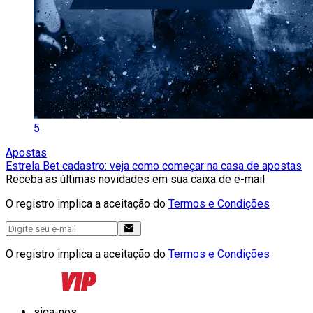
5
Apostas
Estrela Bet cadastro: veja como começar na casa de apostas
Receba as últimas novidades em sua caixa de e-mail
O registro implica a aceitação do
Termos e Condições
O registro implica a aceitação do
Termos e Condições
siga-nos