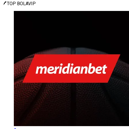
TOP BOLAVIP