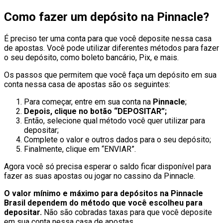
Como fazer um depósito na Pinnacle?
É preciso ter uma conta para que você deposite nessa casa
de apostas. Você pode utilizar diferentes métodos para fazer
o seu depósito, como boleto bancário, Pix, e mais.
Os passos que permitem que você faça um depósito em sua
conta nessa casa de apostas são os seguintes:
Para começar, entre em sua conta na
Pinnacle
;
Depois, clique no botão “DEPOSITAR”;
Então, selecione qual método você quer utilizar para
depositar;
Complete o valor e outros dados para o seu depósito;
Finalmente, clique em “ENVIAR”.
Agora você só precisa esperar o saldo ficar disponível para
fazer as suas apostas ou jogar no cassino da Pinnacle.
O valor mínimo e máximo para depósitos na Pinnacle
Brasil dependem do método que você escolheu para
depositar.
Não são cobradas taxas para que você deposite
em sua conta nessa casa de apostas.