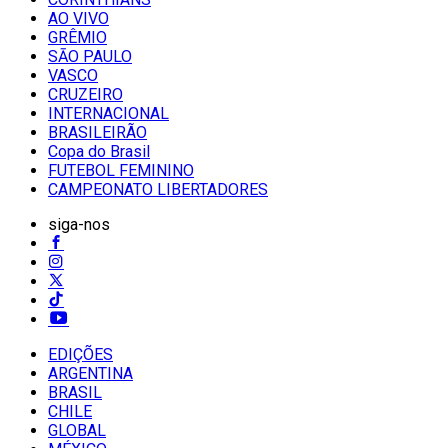
AO VIVO
GRÊMIO
SĀO PAULO
VASCO
CRUZEIRO
INTERNACIONAL
BRASILEIRÃO
Copa do Brasil
FUTEBOL FEMININO
CAMPEONATO LIBERTADORES
siga-nos
EDIÇÕES
ARGENTINA
BRASIL
CHILE
GLOBAL