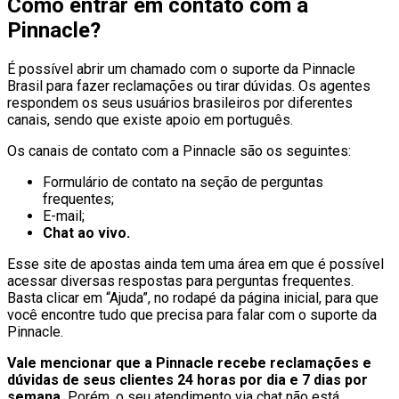
Como entrar em contato com a
Pinnacle?
É possível abrir um chamado com o suporte da Pinnacle
Brasil para fazer reclamações ou tirar dúvidas. Os agentes
respondem os seus usuários brasileiros por diferentes
canais, sendo que existe apoio em português.
Os canais de contato com a Pinnacle são os seguintes:
Formulário de contato na seção de perguntas
frequentes;
E-mail;
Chat ao vivo.
Esse site de apostas ainda tem uma área em que é possível
acessar diversas respostas para perguntas frequentes.
Basta clicar em “Ajuda”, no rodapé da página inicial, para que
você encontre tudo que precisa para falar com o suporte da
Pinnacle.
Vale mencionar que a Pinnacle recebe reclamações e
dúvidas de seus clientes 24 horas por dia e 7 dias por
semana.
Porém, o seu atendimento via chat não está