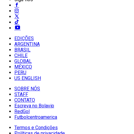
EDIÇÕES
ARGENTINA
BRASIL
CHILE
GLOBAL
MÉXICO
PERU
US ENGLISH
SOBRE NÓS
STAFF
CONTATO
Escreva no Bolavip
RedGol
Futbolcentroamerica
Termos e Condições
Políticas de privacidade