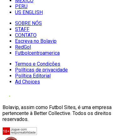
MÉXICO
PERU
US ENGLISH
SOBRE NÓS
STAFF
CONTATO
Escreva no Bolavip
RedGol
Futbolcentroamerica
Termos e Condições
Políticas de privacidade
Política Editorial
Ad Choices
Bolavip, assim como Futbol Sites, é uma empresa
pertencente à Better Collective. Todos os direitos
reservados.