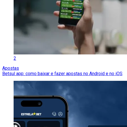
2
Apostas
Betsul app: como baixar e fazer apostas no Android e no iOS