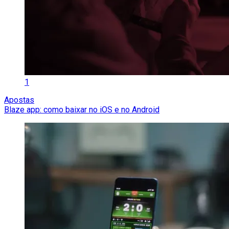
1
Apostas
Blaze app: como baixar no iOS e no Android