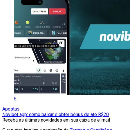
5
Apostas
Novibet app: como baixar e obter bônus de até R$20
Receba as últimas novidades em sua caixa de e-mail