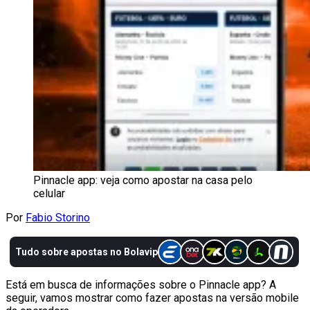
Pinnacle app: veja como apostar na casa pelo
celular
Por
Fabio Storino
Está em busca de informações sobre o Pinnacle app? A
seguir, vamos mostrar como fazer apostas na versão mobile