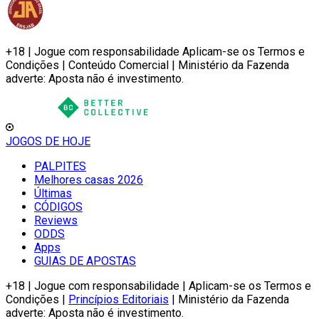
+18 | Jogue com responsabilidade Aplicam-se os Termos e
Condições | Conteúdo Comercial | Ministério da Fazenda
adverte: Aposta não é investimento.
JOGOS DE HOJE
PALPITES
Melhores casas 2026
Últimas
CÓDIGOS
Reviews
ODDS
Apps
GUIAS DE APOSTAS
+18 | Jogue com responsabilidade | Aplicam-se os Termos e
Condições |
Princípios Editoriais
| Ministério da Fazenda
adverte: Aposta não é investimento.