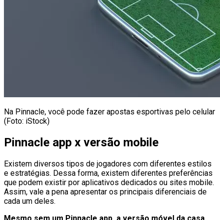
Na Pinnacle, você pode fazer apostas esportivas pelo celular
(Foto: iStock)
Pinnacle app x versão mobile
Existem diversos tipos de jogadores com diferentes estilos
e estratégias. Dessa forma, existem diferentes preferências
que podem existir por aplicativos dedicados ou sites mobile.
Assim, vale a pena apresentar os principais diferenciais de
cada um deles.
Mesmo sem um Pinnacle app, a versão móvel da casa