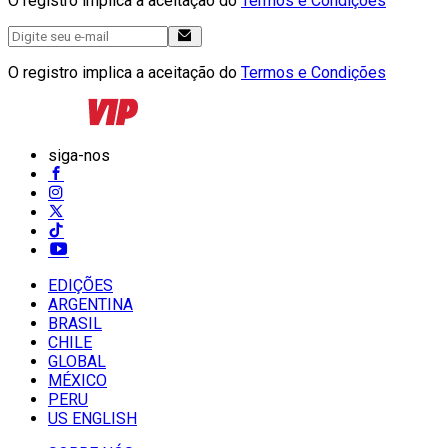
O registro implica a aceitação do
Termos e Condições
O registro implica a aceitação do
Termos e Condições
siga-nos
EDIÇÕES
ARGENTINA
BRASIL
CHILE
GLOBAL
MÉXICO
PERU
US ENGLISH