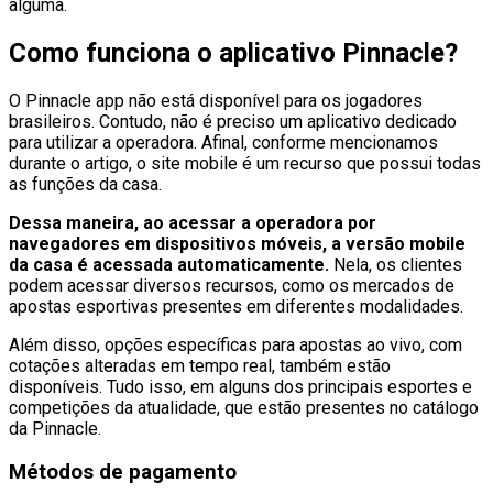
alguma.
Como funciona o aplicativo Pinnacle?
O Pinnacle app não está disponível para os jogadores
brasileiros. Contudo, não é preciso um aplicativo dedicado
para utilizar a operadora. Afinal, conforme mencionamos
durante o artigo, o site mobile é um recurso que possui todas
as funções da casa.
Dessa maneira, ao acessar a operadora por
navegadores em dispositivos móveis, a versão mobile
da casa é acessada automaticamente.
Nela, os clientes
podem acessar diversos recursos, como os mercados de
apostas esportivas presentes em diferentes modalidades.
Além disso, opções específicas para apostas ao vivo, com
cotações alteradas em tempo real, também estão
disponíveis. Tudo isso, em alguns dos principais esportes e
competições da atualidade, que estão presentes no catálogo
da Pinnacle.
Métodos de pagamento