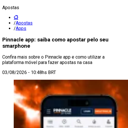
Apostas
/
Apostas
/
Apps
Pinnacle app: saiba como apostar pelo seu
smarphone
Confira mais sobre o Pinnacle app e como utilizar a
plataforma móvel para fazer apostas na casa
03/08/2026 - 10:48hs BRT