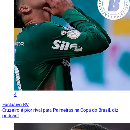
4
Exclusivo BV
Cruzeiro é pior rival para Palmeiras na Copa do Brasil, diz
podcast