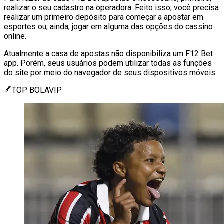
realizar o seu cadastro na operadora. Feito isso, você precisa
realizar um primeiro depósito para começar a apostar em
esportes ou, ainda, jogar em alguma das opções do cassino
online.
Atualmente a casa de apostas não disponibiliza um F12 Bet
app. Porém, seus usuários podem utilizar todas as funções
do site por meio do navegador de seus dispositivos móveis.
TOP BOLAVIP