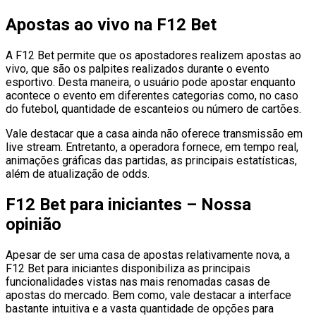
Apostas ao vivo na F12 Bet
A F12 Bet permite que os apostadores realizem apostas ao
vivo, que são os palpites realizados durante o evento
esportivo. Desta maneira, o usuário pode apostar enquanto
acontece o evento em diferentes categorias como, no caso
do futebol, quantidade de escanteios ou número de cartões.
Vale destacar que a casa ainda não oferece transmissão em
live stream. Entretanto, a operadora fornece, em tempo real,
animações gráficas das partidas, as principais estatísticas,
além de atualização de odds.
F12 Bet para iniciantes – Nossa
opinião
Apesar de ser uma casa de apostas relativamente nova, a
F12 Bet para iniciantes disponibiliza as principais
funcionalidades vistas nas mais renomadas casas de
apostas do mercado. Bem como, vale destacar a interface
bastante intuitiva e a vasta quantidade de opções para