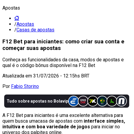
Apostas
/
Apostas
/
Casas de apostas
F12 Bet para iniciantes: como criar sua conta e
começar suas apostas
Conheça as funcionalidades da casa, modos de apostas e
qual é o código bônus disponível na F12 Bet
Atualizada em
31/07/2026 - 12:15hs BRT
Por
Fabio Storino
A F12 Bet para iniciantes é uma excelente alternativa para
quem busca umacasa de apostas com
interface simples,
intuitiva e com boa variedade de jogos
para iniciar no
universo dos palpites online.