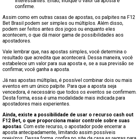
interessantes. Então, indique o valor da aposta e
confirme.
Assim como em outras casas de apostas, os palpites na F12
Bet Brasil podem ser simples ou múltiplos. Além disso,
podem ser feitos antes dos jogos ou enquanto eles
acontecem, o que dá maior gama de possibilidades aos
apostadores.
Vale lembrar que, nas apostas simples, você determina o
resultado que acredita que acontecerá. Dessa maneira, você
estabelece um valor para sua aposta e, se a sua previsão se
confirmar, você ganha a aposta.
Já nas apostas múltiplas, é possível combinar dois ou mais
eventos em um único palpite. Para que a aposta seja
vencedora, é necessário que todos os eventos se confirmem.
Desta forma, essa é uma modalidade mais indicada para
apostadores mais experientes.
Ainda, existe a possibilidade de usar o recurso cash out
F12 Bet, o que proporciona maior controle sobre suas
apostas
. Com este recurso, o apostador pode encerrar a
aposta antecipadamente, limitando assim possíveis
prejuízos. Dessa forma, confira no site da casa as regras para