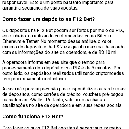
responsável. Este é um ponto bastante importante para
garantir a segurança de suas apostas.
Como fazer um depósito na F12 Bet?
Os depósitos na F12 Bet podem ser feitos por meio de PIX,
em dinheiro, ou utilizando criptomoedas, como Bitcoin,
Ethereum e Tether. No momento dessa análise, o valor
mínimo do depósito é de R$ 2 e a quantia máxima, de acordo
com as informações do site da operadora, é de R$ 10 mil.
A operadora informa em seu site que o tempo para
processamento dos depósitos via PIX é de 5 minutos. Por
outro lado, os depósitos realizados utilizando criptomoedas
tem processamento instantâneo.
A casa não possui previsão para disponibilizar outras formas
de depósitos, como cartões de crédito, vouchers pré-pagos
ou sistemas eWallet. Portanto, vale acompanhar as
atualizações no site da operadora e em suas redes sociais.
Como funciona F12 Bet?
Para fazer as suas F12 Bet apostas é necessário, primeiro,