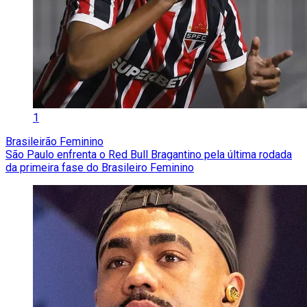
1
Brasileirão Feminino
São Paulo enfrenta o Red Bull Bragantino pela última rodada
da primeira fase do Brasileiro Feminino