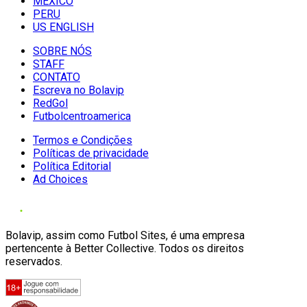
MÉXICO
PERU
US ENGLISH
SOBRE NÓS
STAFF
CONTATO
Escreva no Bolavip
RedGol
Futbolcentroamerica
Termos e Condições
Políticas de privacidade
Política Editorial
Ad Choices
Bolavip, assim como Futbol Sites, é uma empresa
pertencente à Better Collective. Todos os direitos
reservados.