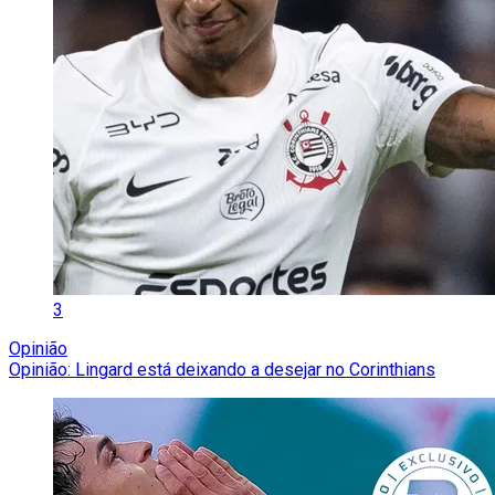
3
Opinião
Opinião: Lingard está deixando a desejar no Corinthians