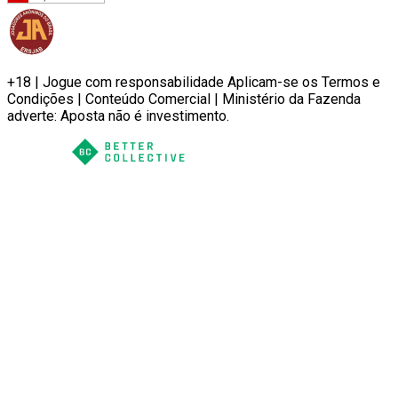
+18 | Jogue com responsabilidade Aplicam-se os Termos e
Condições | Conteúdo Comercial | Ministério da Fazenda
adverte: Aposta não é investimento.