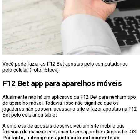
Você pode fazer as F12 Bet apostas pelo computador ou
pelo celular. (Foto: iStock)
F12 Bet app para aparelhos móveis
Atualmente não há um aplicativo da F12 Bet para nenhum tipo
de aparelho móvel. Todavia, isso não significa que os
jogadores não possam acessar o site e fazer apostas na F12
Bet pelo celular ou tablet.
A empresa de apostas desenvolveu um site mobile que
funciona de maneira conveniente em aparelhos Android e iOS.
Portanto, o design se ajusta automaticamente ao