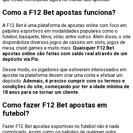
Como a F12 Bet apostas funciona?
A F12 Bet é uma plataforma de apostas online com foco em
palpites esportivos em modalidades populares como o
futebol, basquete, tênis, vôlei, entre outros. Além disso, o site
disponibiliza diversos jogos de cassino em slots, jogos de
mesa, crash games e muito mais.
Quaisquer F12 Bet
apostas online são feitas com saldo real através de um
depósito via Pix.
Desse modo, os jogadores que estiverem interessados em
apostar na plataforma devem criar uma conta e efetuar um
depósito.
Ademais, é preciso cumprir com os termos e
condições do site, começando por ter a idade mínima de
18 anos para se tornar um cliente.
Como fazer F12 Bet apostas em
futebol?
Fazer F12 Bet apostas esportivas no futebol não é nada
complicado, assim como os palpites de qualquer outra