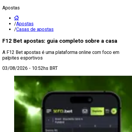
Apostas
/
Apostas
/
Casas de apostas
F12 Bet apostas: guia completo sobre a casa
A F12 Bet apostas é uma plataforma online com foco em
palpites esportivos
03/08/2026 - 10:52hs BRT