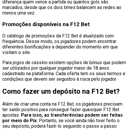
diferença quem vence a partida ou quantos gols são
marcados, desde que os dois times balancem as redes ao
menos uma vez.
Promoções disponíveis na F12 Bet
O catálogo de promoções da F12 Bet é atualizado com
frequência. Desse modo, os jogadores podem encontrar
diferentes bonificações a depender do momento em que
visitam o site.
Para jogos de cassino existem opções de bônus que podem
ser utilizados por qualquer jogador maior de 18 anos
cadastrado na plataforma. Cada oferta tem os seus termos e
condições que devem ser seguidos à risca pelo jogador.
Como fazer um depósito na F12 Bet?
Além de criar uma conta na F12 Bet, os jogadores precisam
ter saldo positivo para conseguir fazer quaisquer F12 Bet
apostas.
Para isso, as transferências podem ser feitas
por meio do Pix.
Portanto, se você ainda não tiver feito o
seu depósito, poderá fazê-lo seguindo o passo a passo