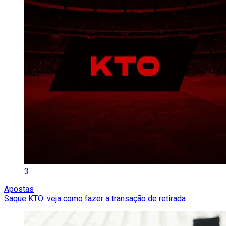
3
Apostas
Saque KTO: veja como fazer a transação de retirada