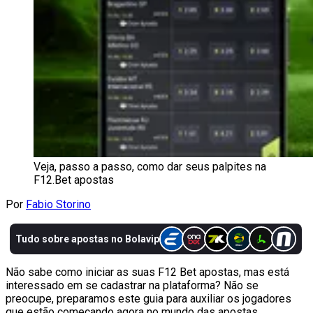
Veja, passo a passo, como dar seus palpites na
F12.Bet apostas
Por
Fabio Storino
Não sabe como iniciar as suas F12 Bet apostas, mas está
interessado em se cadastrar na plataforma? Não se
preocupe, preparamos este guia para auxiliar os jogadores
que estão começando agora no mundo das apostas.