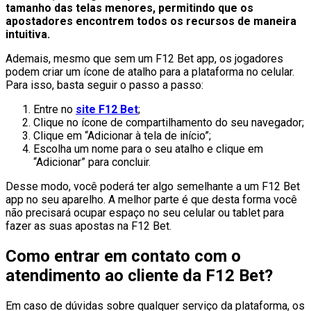
tamanho das telas menores, permitindo que os
apostadores encontrem todos os recursos de maneira
intuitiva.
Ademais, mesmo que sem um F12 Bet app, os jogadores
podem criar um ícone de atalho para a plataforma no celular.
Para isso, basta seguir o passo a passo:
Entre no
site F12 Bet
;
Clique no ícone de compartilhamento do seu navegador;
Clique em “Adicionar à tela de início”;
Escolha um nome para o seu atalho e clique em
“Adicionar” para concluir.
Desse modo, você poderá ter algo semelhante a um F12 Bet
app no seu aparelho. A melhor parte é que desta forma você
não precisará ocupar espaço no seu celular ou tablet para
fazer as suas apostas na F12 Bet.
Como entrar em contato com o
atendimento ao cliente da F12 Bet?
Em caso de dúvidas sobre qualquer serviço da plataforma, os