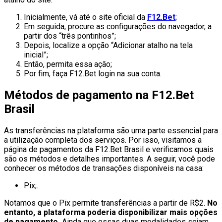
Inicialmente, vá até o site oficial da
F12.Bet
;
Em seguida, procure as configurações do navegador, a
partir dos “três pontinhos”;
Depois, localize a opção “Adicionar atalho na tela
inicial”;
Então, permita essa ação;
Por fim, faça F12.Bet login na sua conta.
Métodos de pagamento na F12.Bet
Brasil
As transferências na plataforma são uma parte essencial para
a utilização completa dos serviços. Por isso, visitamos a
página de pagamentos da F12.Bet Brasil e verificamos quais
são os métodos e detalhes importantes. A seguir, você pode
conhecer os métodos de transações disponíveis na casa:
Pix;.
Notamos que o Pix permite transferências a partir de R$2.
No
entanto, a plataforma poderia disponibilizar mais opções
de pagamento.
Ainda que essas duas modalidades sejam