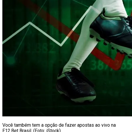
Você também tem a opção de fazer apostas ao vivo na
F12.Bet Brasil. (Foto: iStock)