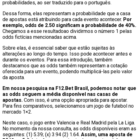
probabilidades, ao ser traduzido para o português.
Dessa forma, elas representam a probabilidade que a casa
de apostas está atribuindo para cada evento acontecer.
Por
exemplo, odds de 2.50 significam a probabilidade de 40%.
Chegamos a esse resultadoao dividirmos o número 1 pelas
odds fictícias mencionadas acima.
Sobre elas, é essencial saber que estão sujeitas às
alterações ao longo do tempo. Isso pode acontecer antes e
durante os eventos. Para essa introdução, também
destacamos que as odds também representam a cotação
oferecida para um evento, podendo multiplicá-las pelo valor
da aposta.
Em nossa pesquisa na F12.Bet Brasil, podemos notar que
as odds seguem a média disponível nas casas de
apostas.
Com isso, é uma opção apropriada para apostar.
Para fins comparativos, selecionamos um jogo de futebol no
mercado 1×2.
Neste caso, o jogo entre Valencia e Real Madrid pela La Liga.
No momento da nossa consulta, as odds disponíveis eram as
seguintes: (1) 5.39; (x) 3.94 (2) 1.64.
Assim, uma aposta de