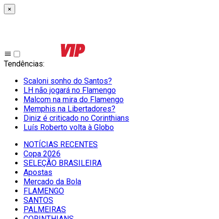
×
Tendências
:
Scaloni sonho do Santos?
LH não jogará no Flamengo
Malcom na mira do Flamengo
Memphis na Libertadores?
Diniz é criticado no Corinthians
Luís Roberto volta à Globo
NOTÍCIAS RECENTES
Copa 2026
SELEÇÃO BRASILEIRA
Apostas
Mercado da Bola
FLAMENGO
SANTOS
PALMEIRAS
CORINTHIANS