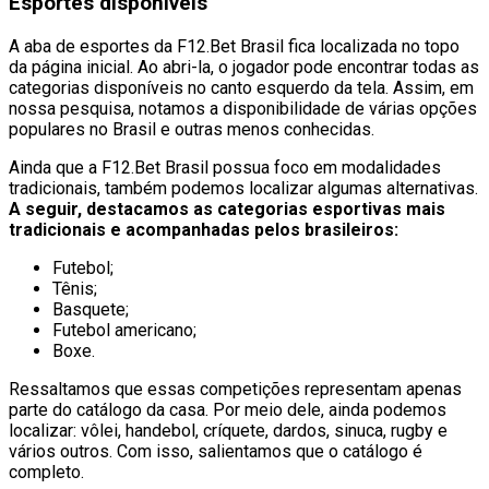
Esportes disponíveis
A aba de esportes da F12.Bet Brasil fica localizada no topo
da página inicial. Ao abri-la, o jogador pode encontrar todas as
categorias disponíveis no canto esquerdo da tela. Assim, em
nossa pesquisa, notamos a disponibilidade de várias opções
populares no Brasil e outras menos conhecidas.
Ainda que a F12.Bet Brasil possua foco em modalidades
tradicionais, também podemos localizar algumas alternativas.
A seguir, destacamos as categorias esportivas mais
tradicionais e acompanhadas pelos brasileiros:
Futebol;
Tênis;
Basquete;
Futebol americano;
Boxe.
Ressaltamos que essas competições representam apenas
parte do catálogo da casa. Por meio dele, ainda podemos
localizar: vôlei, handebol, críquete, dardos, sinuca, rugby e
vários outros. Com isso, salientamos que o catálogo é
completo.