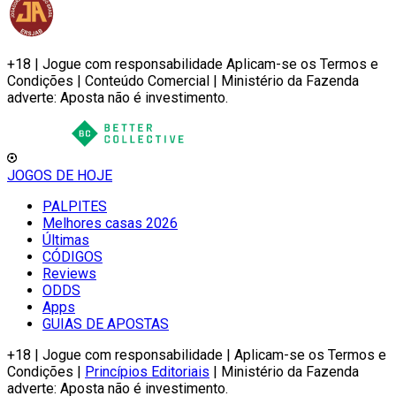
+18 | Jogue com responsabilidade Aplicam-se os Termos e
Condições | Conteúdo Comercial | Ministério da Fazenda
adverte: Aposta não é investimento.
JOGOS DE HOJE
PALPITES
Melhores casas 2026
Últimas
CÓDIGOS
Reviews
ODDS
Apps
GUIAS DE APOSTAS
+18 | Jogue com responsabilidade | Aplicam-se os Termos e
Condições |
Princípios Editoriais
| Ministério da Fazenda
adverte: Aposta não é investimento.