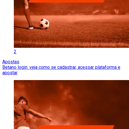
2
Apostas
Betano login: veja como se cadastrar, acessar plataforma e
apostar