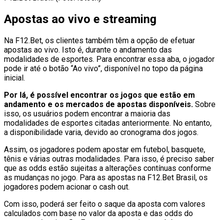
Apostas ao vivo e streaming
Na F12.Bet, os clientes também têm a opção de efetuar
apostas ao vivo. Isto é, durante o andamento das
modalidades de esportes. Para encontrar essa aba, o jogador
pode ir até o botão “Ao vivo”, disponível no topo da página
inicial.
Por lá, é possível encontrar os jogos que estão em
andamento e os mercados de apostas disponíveis.
Sobre
isso, os usuários podem encontrar a maioria das
modalidades de esportes citadas anteriormente. No entanto,
a disponibilidade varia, devido ao cronograma dos jogos.
Assim, os jogadores podem apostar em futebol, basquete,
tênis e várias outras modalidades. Para isso, é preciso saber
que as odds estão sujeitas a alterações contínuas conforme
as mudanças no jogo. Para as apostas na F12.Bet Brasil, os
jogadores podem acionar o cash out.
Com isso, poderá ser feito o saque da aposta com valores
calculados com base no valor da aposta e das odds do