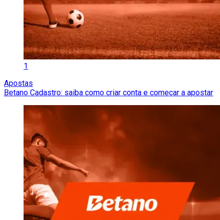
1
Apostas
Betano Cadastro: saiba como criar conta e começar a apostar