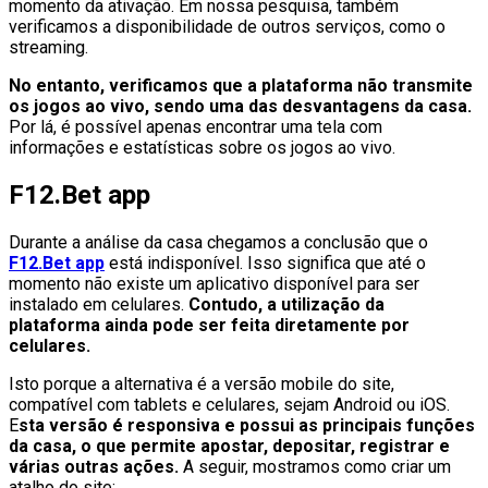
momento da ativação. Em nossa pesquisa, também
verificamos a disponibilidade de outros serviços, como o
streaming.
No entanto, verificamos que a plataforma não transmite
os jogos ao vivo, sendo uma das desvantagens da casa.
Por lá, é possível apenas encontrar uma tela com
informações e estatísticas sobre os jogos ao vivo.
F12.Bet app
Durante a análise da casa chegamos a conclusão que o
F12.Bet app
está indisponível. Isso significa que até o
momento não existe um aplicativo disponível para ser
instalado em celulares.
Contudo, a utilização da
plataforma ainda pode ser feita diretamente por
celulares.
Isto porque a alternativa é a versão mobile do site,
compatível com tablets e celulares, sejam Android ou iOS.
E
sta versão é responsiva e possui as principais funções
da casa, o que permite apostar, depositar, registrar e
várias outras ações.
A seguir, mostramos como criar um
atalho do site: