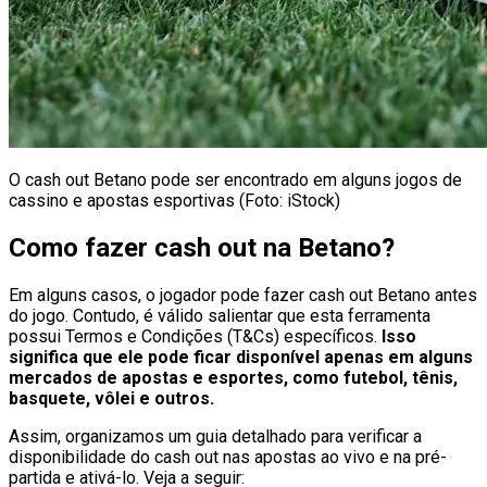
O cash out Betano pode ser encontrado em alguns jogos de
cassino e apostas esportivas (Foto: iStock)
Como fazer cash out na Betano?
Em alguns casos, o jogador pode fazer cash out Betano antes
do jogo. Contudo, é válido salientar que esta ferramenta
possui Termos e Condições (T&Cs) específicos.
Isso
significa que ele pode ficar disponível apenas em alguns
mercados de apostas e esportes, como futebol, tênis,
basquete, vôlei e outros.
Assim, organizamos um guia detalhado para verificar a
disponibilidade do cash out nas apostas ao vivo e na pré-
partida e ativá-lo. Veja a seguir: