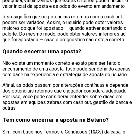
pesquisa, visualizamos que esses critérios podem incluir o
valor inicial da aposta e as odds do evento em andamento.
Isso significa que os potenciais retornos com o cash out
podem ser variados. Assim, o usuário pode obter valores
maiores do que foi apostado — quando estiver acertando o
palpite. Do mesmo modo, pode obter valores inferiores ao
que foi apostado — caso o prognóstico não esteja correto.
Quando encerrar uma aposta?
Não existe um momento correto e exato para ser feito o
encerramento de uma aposta. Isso pode ser definido apenas
com base na experiência e estratégia de aposta do usuário.
Afinal, as odds passam por alterações contínuas e depende
dos potenciais retornos que o jogador considera adequado.
Por isso, você pode considerar entender sobre dicas em
apostas em equipes zebras com cash out, gestão de banca e
outras.
Tem como encerrar a aposta na Betano?
Sim, com base nos Termos e Condições (T&Cs) da casa, o