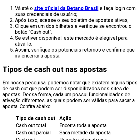
Vá até o
site oficial da Betano Brasil
e faça login com
suas credenciais de usuário;
Após isso, acesse o seu boletim de apostas ativas;
Clique em um dos bilhetes e verifique se encontrou o
botão “Cash out”;
Se estiver disponível, este mercado é elegível para
ativá-lo;
Assim, verifique os potenciais retornos e confirme que
irá encerrar a aposta.
Tipos de cash out nas apostas
Em nossa pesquisa, podemos notar que existem alguns tipos
de cash out que podem ser disponibilizados nos sites de
apostas. Dessa forma, cada um possui funcionalidades de
ativação diferentes, as quais podem ser válidas para sacar a
aposta. Confira abaixo:
Tipo de cash out
Ação
Cash out total
Encerra toda a aposta
Cash out parcial
Saca metade da aposta
Cash out
Permite automatizar a