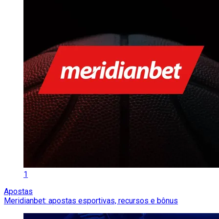
1
Apostas
Meridianbet: apostas esportivas, recursos e bônus