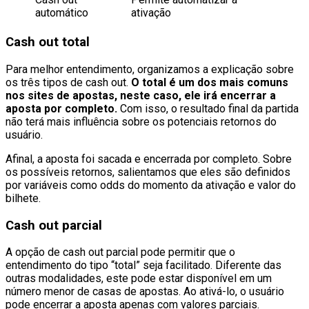
automático
ativação
Cash out total
Para melhor entendimento, organizamos a explicação sobre
os três tipos de cash out.
O total é um dos mais comuns
nos sites de apostas, neste caso, ele irá encerrar a
aposta por completo.
Com isso, o resultado final da partida
não terá mais influência sobre os potenciais retornos do
usuário.
Afinal, a aposta foi sacada e encerrada por completo. Sobre
os possíveis retornos, salientamos que eles são definidos
por variáveis como odds do momento da ativação e valor do
bilhete.
Cash out parcial
A opção de cash out parcial pode permitir que o
entendimento do tipo “total” seja facilitado. Diferente das
outras modalidades, este pode estar disponível em um
número menor de casas de apostas. Ao ativá-lo, o usuário
pode encerrar a aposta apenas com valores parciais.