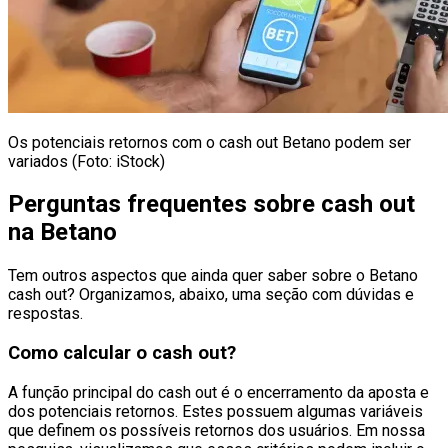
Os potenciais retornos com o cash out Betano podem ser
variados (Foto: iStock)
Perguntas frequentes sobre cash out
na Betano
Tem outros aspectos que ainda quer saber sobre o Betano
cash out? Organizamos, abaixo, uma seção com dúvidas e
respostas.
Como calcular o cash out?
A função principal do cash out é o encerramento da aposta e
dos potenciais retornos. Estes possuem algumas variáveis
que definem os possíveis retornos dos usuários. Em nossa