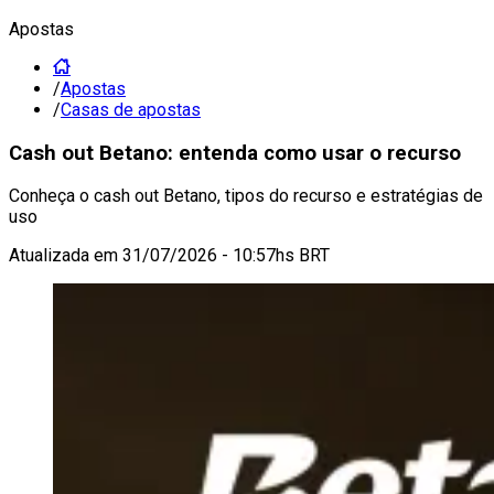
Apostas
/
Apostas
/
Casas de apostas
Cash out Betano: entenda como usar o recurso
Conheça o cash out Betano, tipos do recurso e estratégias de
uso
Atualizada em
31/07/2026 - 10:57hs BRT