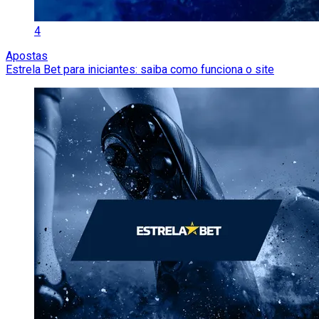
4
Apostas
Estrela Bet para iniciantes: saiba como funciona o site