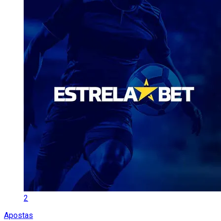
2
Apostas