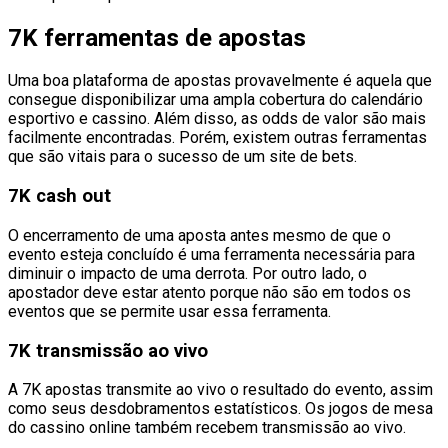
7K ferramentas de apostas
Uma boa plataforma de apostas provavelmente é aquela que
consegue disponibilizar uma ampla cobertura do calendário
esportivo e cassino. Além disso, as odds de valor são mais
facilmente encontradas. Porém, existem outras ferramentas
que são vitais para o sucesso de um site de bets.
7K cash out
O encerramento de uma aposta antes mesmo de que o
evento esteja concluído é uma ferramenta necessária para
diminuir o impacto de uma derrota. Por outro lado, o
apostador deve estar atento porque não são em todos os
eventos que se permite usar essa ferramenta.
7K transmissão ao vivo
A 7K apostas transmite ao vivo o resultado do evento, assim
como seus desdobramentos estatísticos. Os jogos de mesa
do cassino online também recebem transmissão ao vivo.