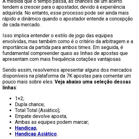
À medida que o tempo passa, as chances de um acerto
tendem a crescer para o apostador, devido à experiência
adquirida. No entanto, esse processo pode ser ainda mais
rápido e dinâmico quando o apostador entende a concepção
de cada mercado.
Isso implica entender o estilo de jogo das equipes
envolvidas, mas também como é o critério da arbitragem e a
importância da partida para ambos times. Em seguida, é
fundamental compreender quais as linhas de apostas que
apresentam com mais frequência cotações vantajosas.
Sendo assim, resolvemos apresentar alguns dos mercados
disponíveis na plataforma da 7K apostas para comentar um
pouco mais sobre eles.
Veja abaixo uma seleção dessas
linhas
:
1×2;
Dupla chance;
Total Total (Asiático);
Empate devolve aposta;
Ambas as equipes podem marcar;
Handicap
;
Handicap Asiático
.