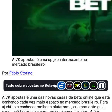
A 7K apostas é uma opção interessante no
mercado brasileiro
Por
Fabio Storino
A 7K apostas é uma das novas casas de bets online que está
ganhando cada vez mais espaço no mercado brasileiro. Para
ajudá-lo a conhecer melhor a plataforma, criamos este guia
para você fazer suas apostas sem complicações. Além