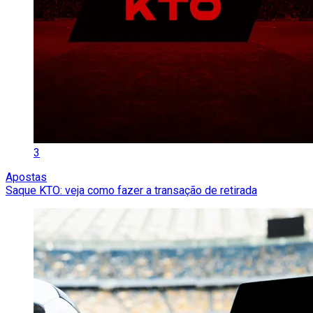
3
Apostas
Saque KTO: veja como fazer a transação de retirada