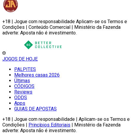
+18 | Jogue com responsabilidade Aplicam-se os Termos e
Condições | Conteúdo Comercial | Ministério da Fazenda
adverte: Aposta não é investimento.
JOGOS DE HOJE
PALPITES
Melhores casas 2026
Últimas
CÓDIGOS
Reviews
ODDS
Apps
GUIAS DE APOSTAS
+18 | Jogue com responsabilidade | Aplicam-se os Termos e
Condições |
Princípios Editoriais
| Ministério da Fazenda
adverte: Aposta não é investimento.