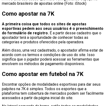
mercado brasileiro de apostas online (Foto: iStock)
Como apostar na 7K
A primeira coisa que todos os sites de apostas
esportivas pedem aos seus usuários é o preenchimento
do formulário de registro.
É a partir desse cadastro que o
apostador terá a oportunidade de conhecer todas as
categorias e produtos oferecidos pela operadora.
Além disso, uma vez cadastrado, o apostador afirma estar de
acordo com os termos e condições de uso do site. Isso
significa que o jogador poderá acessar as ferramentas que
envolvem os métodos de pagamento disponíveis.
Como apostar em futebol na 7K
Encontrar opções de modalidades esportivas para dar seus
palpites na 7K é simples. Todos os esportes que a
plataforma tem cobertura de mercados podem ser facilmente
acessados a partir da página inicial do site.