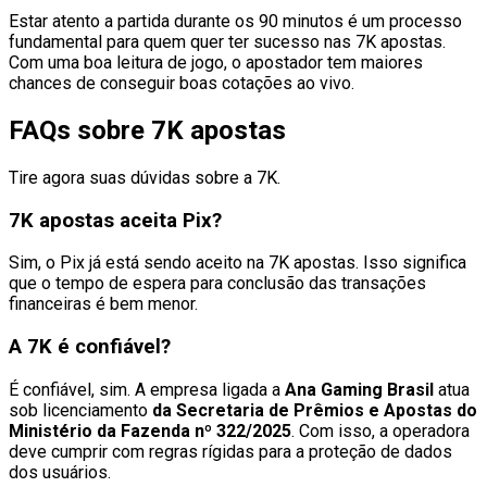
Estar atento a partida durante os 90 minutos é um processo
fundamental para quem quer ter sucesso nas 7K apostas.
Com uma boa leitura de jogo, o apostador tem maiores
chances de conseguir boas cotações ao vivo.
FAQs sobre 7K apostas
Tire agora suas dúvidas sobre a 7K.
7K apostas aceita Pix?
Sim, o Pix já está sendo aceito na 7K apostas. Isso significa
que o tempo de espera para conclusão das transações
financeiras é bem menor.
A 7K é confiável?
É confiável, sim. A empresa ligada a
Ana Gaming Brasil
atua
sob licenciamento
da Secretaria de Prêmios e Apostas do
Ministério da Fazenda nº 322/2025
. Com isso, a operadora
deve cumprir com regras rígidas para a proteção de dados
dos usuários.