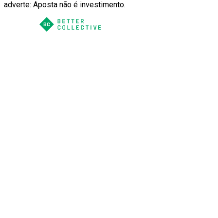
adverte: Aposta não é investimento.