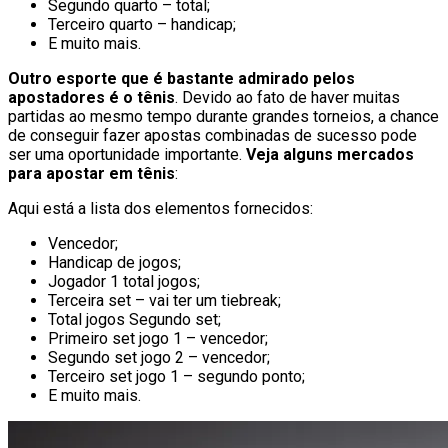
Segundo quarto – total;
Terceiro quarto – handicap;
E muito mais.
Outro esporte que é bastante admirado pelos
apostadores é o tênis
. Devido ao fato de haver muitas
partidas ao mesmo tempo durante grandes torneios, a chance
de conseguir fazer apostas combinadas de sucesso pode
ser uma oportunidade importante.
Veja alguns mercados
para apostar em tênis
:
Aqui está a lista dos elementos fornecidos:
Vencedor;
Handicap de jogos;
Jogador 1 total jogos;
Terceira set – vai ter um tiebreak;
Total jogos Segundo set;
Primeiro set jogo 1 – vencedor;
Segundo set jogo 2 – vencedor;
Terceiro set jogo 1 – segundo ponto;
E muito mais.