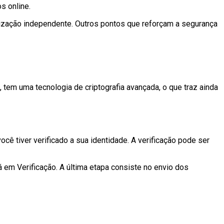
s online.
nização independente. Outros pontos que reforçam a segurança
tem uma tecnologia de criptografia avançada, o que traz ainda
cê tiver verificado a sua identidade. A verificação pode ser
vá em Verificação. A última etapa consiste no envio dos