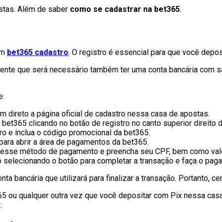
ostas. Além de saber
como se cadastrar na bet365
.
um
bet365 cadastro
. O registro é essencial para que você dep
 mente que será necessário também ter uma conta bancária com 
e:
am direto a página oficial de cadastro nessa casa de apostas.
et365 clicando no botão de registro no canto superior direito da
o e inclua o código promocional da bet365.
para abrir a área de pagamentos da bet365.
om esse método de pagamento e preencha seu CPF, bem como valo
to selecionando o botão para completar a transação e faça o pag
ta bancária que utilizará para finalizar a transação. Portanto, 
65 ou qualquer outra vez que você depositar com Pix nessa casa
.