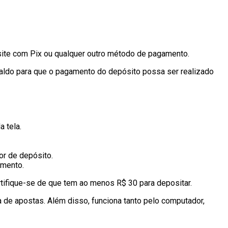
osite com Pix ou qualquer outro método de pagamento.
saldo para que o pagamento do depósito possa ser realizado
 tela.
r de depósito.
amento.
certifique-se de que tem ao menos R$ 30 para depositar.
 de apostas. Além disso, funciona tanto pelo computador,