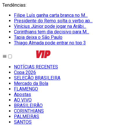
Tendências
:
Filipe Luís ganha carta branca no M...
Presidente do Remo solta o verbo ap...
Vinícius Júnior pode jogar na Arábi...
Corinthians tem dia decisivo para M...
Tapia deixa o São Paulo
Thiago Almada pode entrar no top 3
NOTÍCIAS RECENTES
Copa 2026
SELEÇÃO BRASILEIRA
Mercado da Bola
FLAMENGO
Apostas
AO VIVO
BRASILEIRÃO
CORINTHIANS
PALMEIRAS
SANTOS