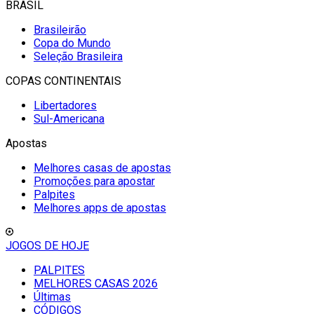
BRASIL
Brasileirão
Copa do Mundo
Seleção Brasileira
COPAS CONTINENTAIS
Libertadores
Sul-Americana
Apostas
Melhores casas de apostas
Promoções para apostar
Palpites
Melhores apps de apostas
JOGOS DE HOJE
PALPITES
MELHORES CASAS 2026
Últimas
CÓDIGOS