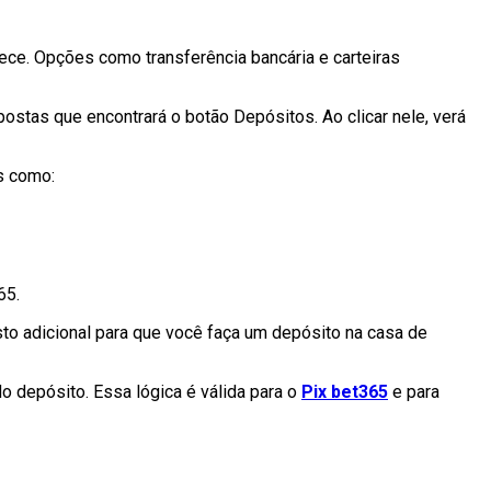
ce. Opções como transferência bancária e carteiras
ostas que encontrará o botão Depósitos. Ao clicar nele, verá
s como:
65.
sto adicional para que você faça um depósito na casa de
o depósito. Essa lógica é válida para o
Pix bet365
e para