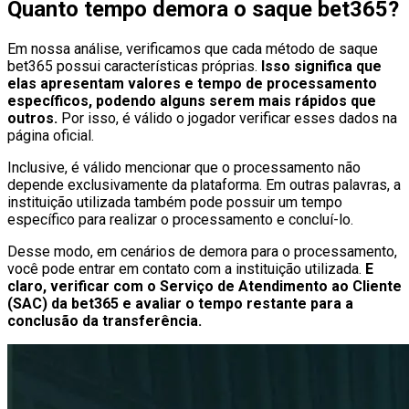
Quanto tempo demora o saque bet365?
Em nossa análise, verificamos que cada método de saque
bet365 possui características próprias.
Isso significa que
elas apresentam valores e tempo de processamento
específicos, podendo alguns serem mais rápidos que
outros.
Por isso, é válido o jogador verificar esses dados na
página oficial.
Inclusive, é válido mencionar que o processamento não
depende exclusivamente da plataforma. Em outras palavras, a
instituição utilizada também pode possuir um tempo
específico para realizar o processamento e concluí-lo.
Desse modo, em cenários de demora para o processamento,
você pode entrar em contato com a instituição utilizada.
E
claro, verificar com o Serviço de Atendimento ao Cliente
(SAC) da bet365 e avaliar o tempo restante para a
conclusão da transferência.