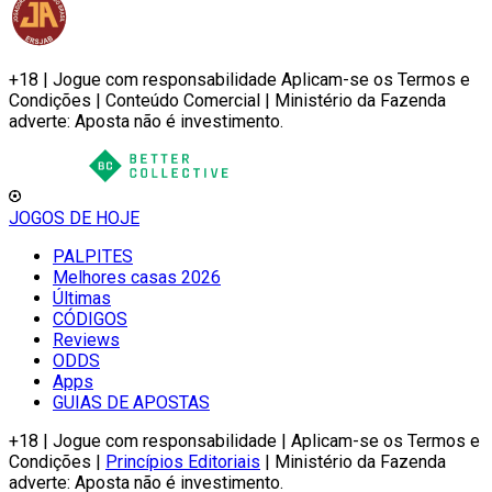
+18 | Jogue com responsabilidade Aplicam-se os Termos e
Condições | Conteúdo Comercial | Ministério da Fazenda
adverte: Aposta não é investimento.
JOGOS DE HOJE
PALPITES
Melhores casas 2026
Últimas
CÓDIGOS
Reviews
ODDS
Apps
GUIAS DE APOSTAS
+18 | Jogue com responsabilidade | Aplicam-se os Termos e
Condições |
Princípios Editoriais
| Ministério da Fazenda
adverte: Aposta não é investimento.