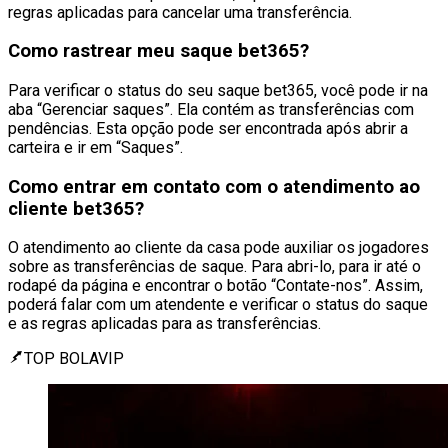
regras aplicadas para cancelar uma transferência.
Como rastrear meu saque bet365?
Para verificar o status do seu saque bet365, você pode ir na
aba “Gerenciar saques”. Ela contém as transferências com
pendências. Esta opção pode ser encontrada após abrir a
carteira e ir em “Saques”.
Como entrar em contato com o atendimento ao
cliente bet365?
O atendimento ao cliente da casa pode auxiliar os jogadores
sobre as transferências de saque. Para abri-lo, para ir até o
rodapé da página e encontrar o botão “Contate-nos”. Assim,
poderá falar com um atendente e verificar o status do saque
e as regras aplicadas para as transferências.
TOP BOLAVIP