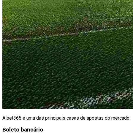
A bet365 é uma das principais casas de apostas do mercado
Boleto bancário