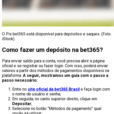
O Pix bet365 está disponível para depósitos e saques. (Foto:
iStock)
Como fazer um depósito na bet365?
Para enviar saldo para a conta, você precisa abrir a página
oficial e se registrar ou fazer login. Com isso, poderá enviar
valores a partir dos métodos de pagamentos disponíveis na
plataforma.
A seguir, mostramos um guia com o passo a
passo necessário:
Entre no
site oficial da bet365 Brasil
e faça login com
o nome de usuário e senha;
Em seguida, no canto superior direito, clique em
Depositar
;
Selecione no botão “Métodos de pagamento” qual
opção irá utilizar;