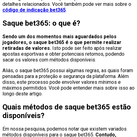
detalhes relacionados. Você também pode ver mais sobre o
código de indicação bet365
.
Saque bet365: o que é?
Sendo um dos momentos mais aguardados pelos
jogadores, o saque bet365 é o que permite realizar
retiradas de valores.
Isto pode ser feito após realizar
apostas esportivas e obter potenciais retornos, podendo
sacar os valores com métodos disponíveis.
Aliás, o saque bet365 possui algumas regras, as quais foram
pensadas para a proteção e segurança da plataforma. Além
disso, este processo pode envolver valores mínimos e
máximos permitidos. Você pode entender mais sobre isso ao
longo deste artigo.
Quais métodos de saque bet365 estão
disponíveis?
Em nossa pesquisa, podemos notar que existem variados
métodos disponíveis para o saque bet365.
Contudo,