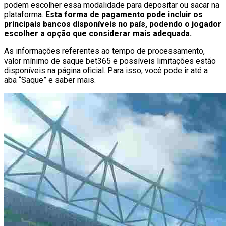
podem escolher essa modalidade para depositar ou sacar na
plataforma.
Esta forma de pagamento pode incluir os
principais bancos disponíveis no país, podendo o jogador
escolher a opção que considerar mais adequada.
As informações referentes ao tempo de processamento,
valor mínimo de saque bet365 e possíveis limitações estão
disponíveis na página oficial. Para isso, você pode ir até a
aba “Saque” e saber mais.