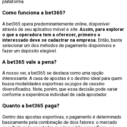
plataforma.
Como funciona a bet365?
A bet365 opera predominantemente online, disponível
através de seu aplicativo móvel e site.
Assim, para explorar
o que a operadora tem a oferecer, primeiro o
interessado deve se cadastrar na empresa.
Então, basta
selecionar um dos métodos de pagamento disponíveis e
fazer um depósito elegível.
A bet365 vale a pena?
A nosso ver, a bet365 se destaca como uma opção
interessante. A casa de apostas é o destino ideal para quem
busca modalidades esportivas ou jogos de cassino
diversificados. Note, porém, que essa decisão pode variar
conforme a experiência individual de cada apostador.
Quanto a bet365 paga?
Dentro das apostas esportivas, o pagamento é determinado
basicamente pela combinação de dois fatores: o mercado