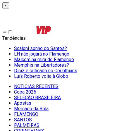
×
Tendências
:
Scaloni sonho do Santos?
LH não jogará no Flamengo
Malcom na mira do Flamengo
Memphis na Libertadores?
Diniz é criticado no Corinthians
Luís Roberto volta à Globo
NOTÍCIAS RECENTES
Copa 2026
SELEÇÃO BRASILEIRA
Apostas
Mercado da Bola
FLAMENGO
SANTOS
PALMEIRAS
CORINTHIANS