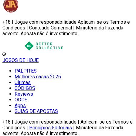
+18 | Jogue com responsabilidade Aplicam-se os Termos e
Condições | Conteúdo Comercial | Ministério da Fazenda
adverte: Aposta não é investimento.
JOGOS DE HOJE
PALPITES
Melhores casas 2026
Últimas
CÓDIGOS
Reviews
ODDS
Apps
GUIAS DE APOSTAS
+18 | Jogue com responsabilidade | Aplicam-se os Termos e
Condições |
Princípios Editoriais
| Ministério da Fazenda
adverte: Aposta não é investimento.