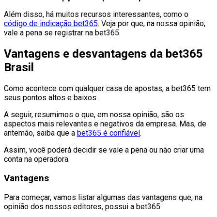
Além disso, há muitos recursos interessantes, como o
código de indicação bet365
. Veja por que, na nossa opinião,
vale a pena se registrar na bet365.
Vantagens e desvantagens da bet365
Brasil
Como acontece com qualquer casa de apostas, a bet365 tem
seus pontos altos e baixos.
A seguir, resumimos o que, em nossa opinião, são os
aspectos mais relevantes e negativos da empresa. Mas, de
antemão, saiba que a
bet365 é confiável
.
Assim, você poderá decidir se vale a pena ou não criar uma
conta na operadora.
Vantagens
Para começar, vamos listar algumas das vantagens que, na
opinião dos nossos editores, possui a bet365: