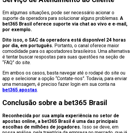
Em algumas situações, pode ser necessário acionar o
suporte da operadora para solucionar alguns problemas.
A
bet365 Brasil oferece suporte via chat ao vivo e e-mail,
por exemplo.
Dito isso, o SAC da operadora está disponível 24 horas
por dia, em português.
Portanto, o canal oferece maior
comodidade para os apostadores brasileiros. Uma alternativa
é tentar buscar respostas para suas questões na seção de
“FAQ” do site.
Em ambos os casos, basta navegar até o rodapé do site ou
app e selecionar a opção “Contate-nos”. Todavia, para enviar
uma mensagem, é preciso fazer login em sua conta na
bet365 apostas
.
Conclusão sobre a bet365 Brasil
Reconhecida por sua ampla experiência no setor de
apostas online, a bet365 Brasil é uma das principais
escolhas de milhões de jogadores.
Isso se deve, em
nossa análise, pela trajetória da empresa no mercado, que já