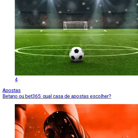
4
Apostas
Betano ou bet365: qual casa de apostas escolher?