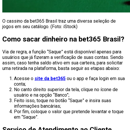
O cassino da bet365 Brasil traz uma diversa seleção de
jogos em seu catálogo. (Foto: iStock)
Como sacar dinheiro na bet365 Brasil?
Via de regra, a função “Saque” está disponível apenas para
usuários que já fizeram a verificação de suas contas. Sendo
assim, caso tenha saldo ativo em sua carteira, para solicitar
uma retirada na plataforma, basta seguir as etapas abaixo:
Acesse o
site da bet365
ou o app e faça login em sua
conta;
No canto direito superior da tela, clique no ícone de
usuário e na opção “Banco”;
Feito isso, toque no botão “Saque” e insira suas
informações bancárias;
Por fim, coloque o valor que pretende levantar e toque
em “Saque”.
Serviço de Atendimento ao Cliente