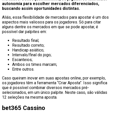
autonomia para escolher mercados diferenciados,
buscando assim oportunidades distintas.
Aliás, essa flexibilidade de mercados para apostar é um dos
aspectos mais valiosos para os jogadores. Só para citar
alguns dentre os mercados em que se pode apostar, é
possível dar palpites em:
Resultado final;
Resultado correto;
Handicap asiático;
Intervalo/final do jogo;
Escanteios;
Ambos os times marcam;
Entre outros.
Caso queiram inovar em suas apostas online, por exemplo,
os jogadores têm a ferramenta “Criar Aposta”. Isso significa
que é possível combinar diversos mercados pré-
selecionados, em um único palpite. Neste caso, são válidas
12 seleções na mesma aposta.
bet365 Cassino