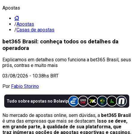
Apostas
/
Apostas
/
Casas de apostas
bet365 Brasil: conheça todos os detalhes da
operadora
Explicamos em detalhes como funciona a bet365 Brasil, seus
prós, contras e muito mais
03/08/2026 - 10:38hs BRT
Por
Fabio Storino
No mercado de apostas online, sem dúvidas, a
bet365 Brasil
é uma das empresas que mais se destacam.
Isso se deve,
em grande parte, à qualidade de sua plataforma, que
traz inúmeras opções de apostas esportivas e cassinos.