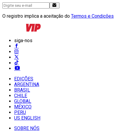
O registro implica a aceitação do
Termos e Condições
siga-nos
EDIÇÕES
ARGENTINA
BRASIL
CHILE
GLOBAL
MÉXICO
PERU
US ENGLISH
SOBRE NÓS