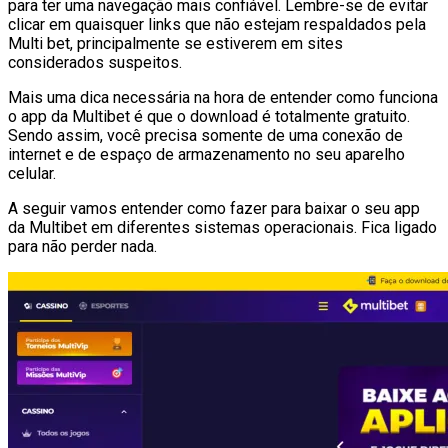
para ter uma navegação mais confiável. Lembre-se de evitar
clicar em quaisquer links que não estejam respaldados pela
Multi bet, principalmente se estiverem em sites
considerados suspeitos.
Mais uma dica necessária na hora de entender como funciona
o app da Multibet é que o download é totalmente gratuito.
Sendo assim, você precisa somente de uma conexão de
internet e de espaço de armazenamento no seu aparelho
celular.
A seguir vamos entender como fazer para baixar o seu app
da Multibet em diferentes sistemas operacionais. Fica ligado
para não perder nada.