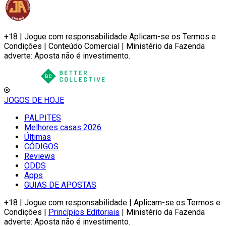
+18 | Jogue com responsabilidade Aplicam-se os Termos e
Condições | Conteúdo Comercial | Ministério da Fazenda
adverte: Aposta não é investimento.
JOGOS DE HOJE
PALPITES
Melhores casas 2026
Últimas
CÓDIGOS
Reviews
ODDS
Apps
GUIAS DE APOSTAS
+18 | Jogue com responsabilidade | Aplicam-se os Termos e
Condições |
Princípios Editoriais
| Ministério da Fazenda
adverte: Aposta não é investimento.