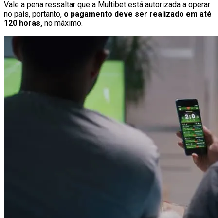
Vale a pena ressaltar que a Multibet está autorizada a operar
no país, portanto,
o pagamento deve ser realizado em até
120 horas,
no máximo.