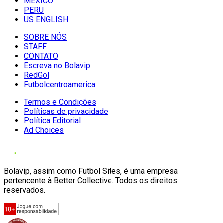
MÉXICO
PERU
US ENGLISH
SOBRE NÓS
STAFF
CONTATO
Escreva no Bolavip
RedGol
Futbolcentroamerica
Termos e Condições
Políticas de privacidade
Política Editorial
Ad Choices
Bolavip, assim como Futbol Sites, é uma empresa
pertencente à Better Collective. Todos os direitos
reservados.