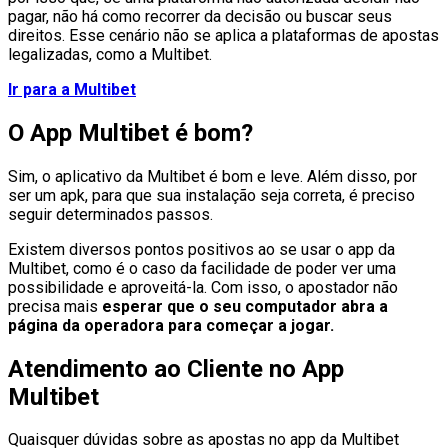
pagar, não há como recorrer da decisão ou buscar seus
direitos. Esse cenário não se aplica a plataformas de apostas
legalizadas, como a Multibet.
Ir para a Multibet
O App Multibet é bom?
Sim, o aplicativo da Multibet é bom e leve. Além disso, por
ser um apk, para que sua instalação seja correta, é preciso
seguir determinados passos.
Existem diversos pontos positivos ao se usar o app da
Multibet, como é o caso da facilidade de poder ver uma
possibilidade e aproveitá-la. Com isso, o apostador não
precisa mais
esperar que o seu computador abra a
página da operadora para começar a jogar.
Atendimento ao Cliente no App
Multibet
Quaisquer dúvidas sobre as apostas no app da Multibet