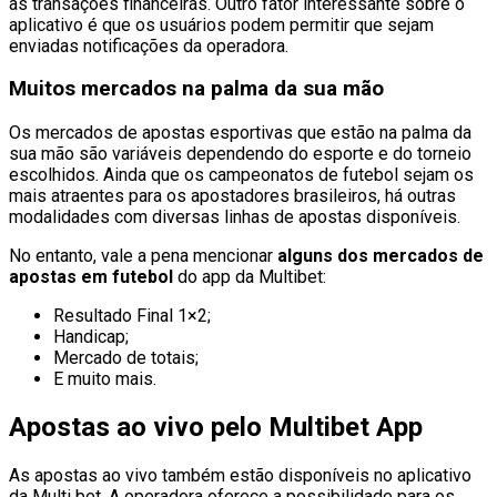
as transações financeiras. Outro fator interessante sobre o
aplicativo é que os usuários podem permitir que sejam
enviadas notificações da operadora.
Muitos mercados na palma da sua mão
Os mercados de apostas esportivas que estão na palma da
sua mão são variáveis dependendo do esporte e do torneio
escolhidos. Ainda que os campeonatos de futebol sejam os
mais atraentes para os apostadores brasileiros, há outras
modalidades com diversas linhas de apostas disponíveis.
No entanto, vale a pena mencionar
alguns dos mercados de
apostas em futebol
do app da Multibet:
Resultado Final 1×2;
Handicap;
Mercado de totais;
E muito mais.
Apostas ao vivo pelo Multibet App
As apostas ao vivo também estão disponíveis no aplicativo
da Multi bet. A operadora oferece a possibilidade para os