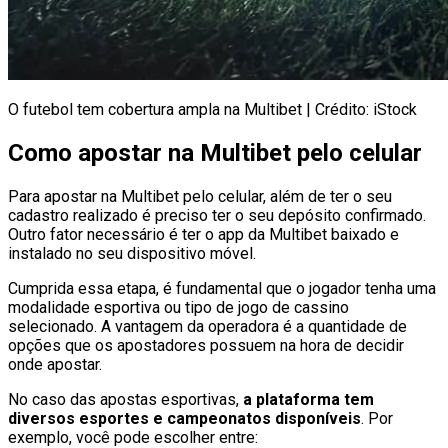
O futebol tem cobertura ampla na Multibet | Crédito: iStock
Como apostar na Multibet pelo celular
Para apostar na Multibet pelo celular, além de ter o seu
cadastro realizado é preciso ter o seu depósito confirmado.
Outro fator necessário é ter o app da Multibet baixado e
instalado no seu dispositivo móvel.
Cumprida essa etapa, é fundamental que o jogador tenha uma
modalidade esportiva ou tipo de jogo de cassino
selecionado. A vantagem da operadora é a quantidade de
opções que os apostadores possuem na hora de decidir
onde apostar.
No caso das apostas esportivas,
a plataforma tem
diversos esportes e campeonatos disponíveis
. Por
exemplo, você pode escolher entre: