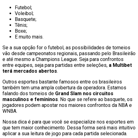
Futebol;
Voleibol;
Basquete;
Tênis;
Boxe;
E muito mais.
Se a sua opção for o futebol, as possibilidades de torneios
vão desde campeonatos regionais, passando pelo Brasileirão
e até mesmo a Champions League. Seja para confrontos
entre equipes, seja para partidas entre seleções,
a Multibet
terá mercados abertos
.
Outros esportes bastante famosos entre os brasileiros
também tem uma ampla cobertura da operadora. Estamos
falando dos torneios de
Grand Slam nos circuitos
masculinos e femininos
. No que se refere ao basquete, os
jogadores podem apostar nos maiores confrontos da NBA e
WNBA.
Nossa dica é para que você se especialize nos esportes em
que tem maior conhecimento. Dessa forma será mais intuitivo
aplicar a sua leitura de jogo para cada partida selecionada.