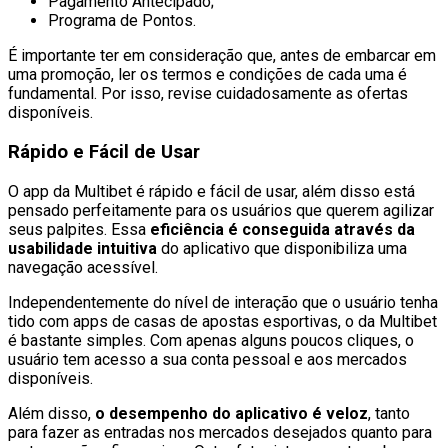
Pagamento Antecipado;
Programa de Pontos.
É importante ter em consideração que, antes de embarcar em
uma promoção, ler os termos e condições de cada uma é
fundamental. Por isso, revise cuidadosamente as ofertas
disponíveis.
Rápido e Fácil de Usar
O app da Multibet é rápido e fácil de usar, além disso está
pensado perfeitamente para os usuários que querem agilizar
seus palpites. Essa
eficiência é conseguida através da
usabilidade intuitiva
do aplicativo que disponibiliza uma
navegação acessível.
Independentemente do nível de interação que o usuário tenha
tido com apps de casas de apostas esportivas, o da Multibet
é bastante simples. Com apenas alguns poucos cliques, o
usuário tem acesso a sua conta pessoal e aos mercados
disponíveis.
Além disso,
o desempenho do aplicativo é veloz
, tanto
para fazer as entradas nos mercados desejados quanto para