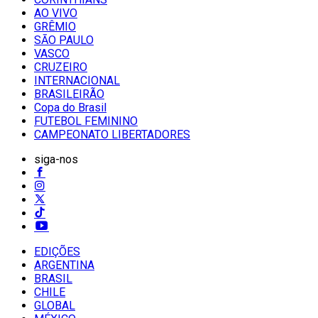
AO VIVO
GRÊMIO
SĀO PAULO
VASCO
CRUZEIRO
INTERNACIONAL
BRASILEIRÃO
Copa do Brasil
FUTEBOL FEMININO
CAMPEONATO LIBERTADORES
siga-nos
EDIÇÕES
ARGENTINA
BRASIL
CHILE
GLOBAL