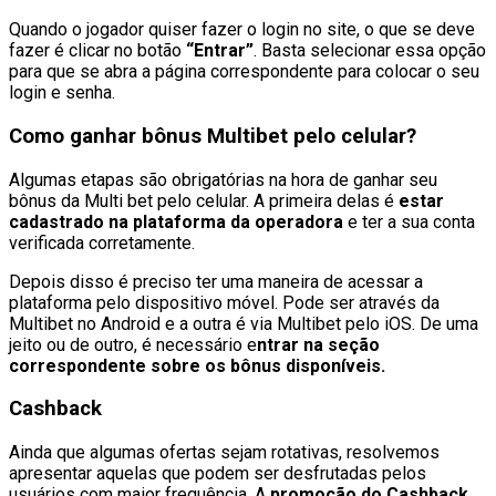
Quando o jogador quiser fazer o login no site, o que se deve
fazer é clicar no botão
“Entrar”
. Basta selecionar essa opção
para que se abra a página correspondente para colocar o seu
login e senha.
Como ganhar bônus Multibet pelo celular?
Algumas etapas são obrigatórias na hora de ganhar seu
bônus da Multi bet pelo celular. A primeira delas é
estar
cadastrado na plataforma da operadora
e ter a sua conta
verificada corretamente.
Depois disso é preciso ter uma maneira de acessar a
plataforma pelo dispositivo móvel. Pode ser através da
Multibet no Android e a outra é via Multibet pelo iOS. De uma
jeito ou de outro, é necessário e
ntrar na seção
correspondente sobre os bônus disponíveis.
Cashback
Ainda que algumas ofertas sejam rotativas, resolvemos
apresentar aquelas que podem ser desfrutadas pelos
usuários com maior frequência. A
promoção do Cashback