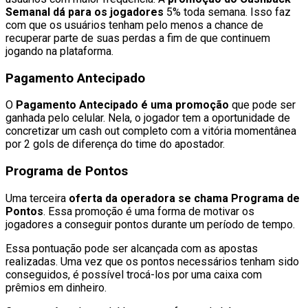
Semanal dá para os jogadores
5% toda semana. Isso faz
com que os usuários tenham pelo menos a chance de
recuperar parte de suas perdas a fim de que continuem
jogando na plataforma.
Pagamento Antecipado
O
Pagamento Antecipado é uma promoção
que pode ser
ganhada pelo celular. Nela, o jogador tem a oportunidade de
concretizar um cash out completo com a vitória momentânea
por 2 gols de diferença do time do apostador.
Programa de Pontos
Uma terceira
oferta da operadora se chama Programa de
Pontos
. Essa promoção é uma forma de motivar os
jogadores a conseguir pontos durante um período de tempo.
Essa pontuação pode ser alcançada com as apostas
realizadas. Uma vez que os pontos necessários tenham sido
conseguidos, é possível trocá-los por uma caixa com
prêmios em dinheiro.