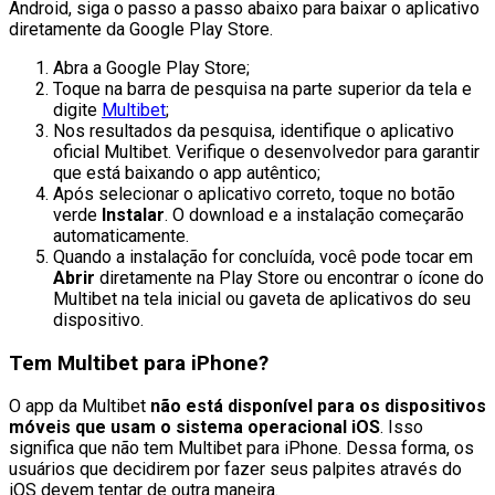
Android, siga o passo a passo abaixo para baixar o aplicativo
diretamente da Google Play Store.
Abra a Google Play Store;
Toque na barra de pesquisa na parte superior da tela e
digite
Multibet
;
Nos resultados da pesquisa, identifique o aplicativo
oficial Multibet. Verifique o desenvolvedor para garantir
que está baixando o app autêntico;
Após selecionar o aplicativo correto, toque no botão
verde
Instalar
. O download e a instalação começarão
automaticamente.
Quando a instalação for concluída, você pode tocar em
Abrir
diretamente na Play Store ou encontrar o ícone do
Multibet na tela inicial ou gaveta de aplicativos do seu
dispositivo.
Tem Multibet para iPhone?
O app da Multibet
não está disponível para os dispositivos
móveis que usam o sistema operacional iOS
. Isso
significa que não tem Multibet para iPhone. Dessa forma, os
usuários que decidirem por fazer seus palpites através do
iOS devem tentar de outra maneira.