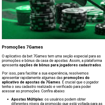
Promoções 7Games
O aplicativo da bet 7Games tem uma seção especial para as
promoções e bônus da casa de apostas. Assim, a plataforma
apresenta
opções de bônus para jogadores cadastrados
.
Por isso, para facilitar a sua experiência, resolvemos
apresentar rapidamente algumas das
promoções do
aplicativo de apostas da 7Games
. É crucial que o jogador
tenha o seu cadastro realizado e verificado para poder
acessar as promoções. Confira abaixo:
Apostas Múltiplas
: os usuários podem obter
diferentes níveis da promoção que está voltada para as