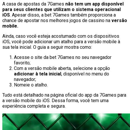
A casa de apostas da 7Games
não tem um app disponível
para seus clientes que utilizam o sistema operacional
iOS
. Apesar disso, a bet 7Games também proporciona a
chance de apostar nos melhores jogos de cassino na
versão
mobile.
Ainda, caso você esteja acostumado com os dispositivos
iOS, você pode adicionar um atalho para a versão mobile à
sua tela inicial. O guia a seguir mostra como:
Acesse o site da bet 7Games no seu navegador
favorito;
Com a versão mobile aberta, selecione a opção
adicionar à tela inicial
, disponível no menu do
navegador;
Nomeie o atalho.
Tudo está detalhado na página oficial do app da 7Games para
a versão mobile do iOS. Dessa forma, você tem uma
experiência completa e segura.