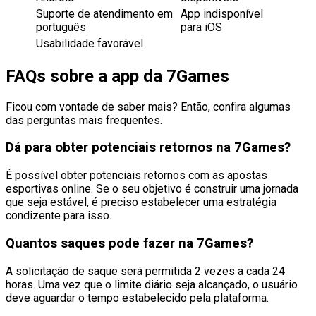
Suporte de atendimento em
App indisponível
português
para iOS
Usabilidade favorável
FAQs sobre a app da 7Games
Ficou com vontade de saber mais? Então, confira algumas
das perguntas mais frequentes.
Dá para obter potenciais retornos na 7Games?
É possível obter potenciais retornos com as apostas
esportivas online. Se o seu objetivo é construir uma jornada
que seja estável, é preciso estabelecer uma estratégia
condizente para isso.
Quantos saques pode fazer na 7Games?
A solicitação de saque será permitida 2 vezes a cada 24
horas. Uma vez que o limite diário seja alcançado, o usuário
deve aguardar o tempo estabelecido pela plataforma.