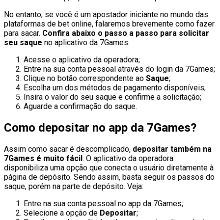
No entanto, se você é um apostador iniciante no mundo das
plataformas de bet online, falaremos brevemente como fazer
para sacar.
Confira abaixo o passo a passo para solicitar
seu saque
no aplicativo da 7Games:
Acesse o aplicativo da operadora;
Entre na sua conta pessoal através do login da 7Games;
Clique no botão correspondente ao
Saque
;
Escolha um dos métodos de pagamento disponíveis;
Insira o valor do seu saque e confirme a solicitação;
Aguarde a confirmação do saque.
Como depositar no app da 7Games?
Assim como sacar é descomplicado,
depositar também na
7Games é muito fácil
. O aplicativo da operadora
disponibiliza uma opção que conecta o usuário diretamente à
página de depósito. Sendo assim, basta seguir os passos do
saque, porém na parte de depósito. Veja:
Entre na sua conta pessoal no app da 7Games;
Selecione a opção de
Depositar
;