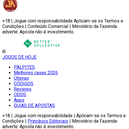
+18 | Jogue com responsabilidade Aplicam-se os Termos e
Condições | Conteúdo Comercial | Ministério da Fazenda
adverte: Aposta não é investimento.
JOGOS DE HOJE
PALPITES
Melhores casas 2026
Últimas
CÓDIGOS
Reviews
ODDS
Apps
GUIAS DE APOSTAS
+18 | Jogue com responsabilidade | Aplicam-se os Termos e
Condições |
Princípios Editoriais
| Ministério da Fazenda
adverte: Aposta não é investimento.