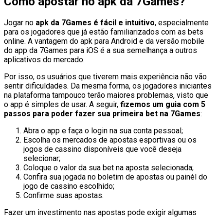
Como apostar no apk da 7Games?
Jogar no
apk da 7Games é fácil e intuitivo
, especialmente
para os jogadores que já estão familiarizados com as bets
online. A vantagem do apk para Android e da versão mobile
do app da 7Games para iOS é a sua semelhança a outros
aplicativos do mercado.
Por isso, os usuários que tiverem mais experiência não vão
sentir dificuldades. Da mesma forma, os jogadores iniciantes
na plataforma tampouco terão maiores problemas, visto que
o app é simples de usar. A seguir,
fizemos um guia com 5
passos para poder fazer sua primeira bet na 7Games
:
Abra o app e faça o login na sua conta pessoal;
Escolha os mercados de apostas esportivas ou os
jogos de cassino disponíveis que você deseja
selecionar;
Coloque o valor da sua bet na aposta selecionada;
Confira sua jogada no boletim de apostas ou painél do
jogo de cassino escolhido;
Confirme suas apostas.
Fazer um investimento nas apostas pode exigir algumas