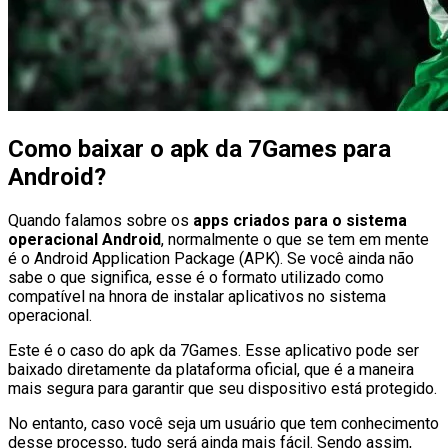
Como baixar o apk da 7Games para
Android?
Quando falamos sobre os
apps criados para o sistema
operacional Android
, normalmente o que se tem em mente
é o Android Application Package (APK). Se você ainda não
sabe o que significa, esse é o formato utilizado como
compatível na hnora de instalar aplicativos no sistema
operacional.
Este é o caso do apk da 7Games. Esse aplicativo pode ser
baixado diretamente da plataforma oficial, que é a maneira
mais segura para garantir que seu dispositivo está protegido.
No entanto, caso você seja um usuário que tem conhecimento
desse processo, tudo será ainda mais fácil. Sendo assim,