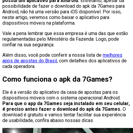
possui um aplicativo para Android.
Entretanto, apesar da
possibilidade de fazer o download do apk da 7Games para
Android, não há uma versão para iOS disponível. Por isso,
neste artigo, veremos como baixar o aplicativo para
dispositivos móveis na plataforma.
Vale a pena lembrar que essa empresa é uma das que estão
regulamentadas pelo Ministério da Fazenda. Logo, pode
confiar na sua segurança.
Além disso, você pode conferir a nossa lista de
melhores
apps de apostas do Brasil
, com detalhes dos aplicativos de
cada operadora.
Como funciona o apk da 7Games?
Ele é a versão do aplicativo da casa de apostas para os
dispositivos móveis com o sistema operacional Android.
Para que o app da 7Games seja instalado em seu celular,
é preciso antes fazer o download do apk da 7Games.
O
download é gratuito e vamos tentar facilitar sua experiência
de usabilidade, confira abaixo nossas dicas.