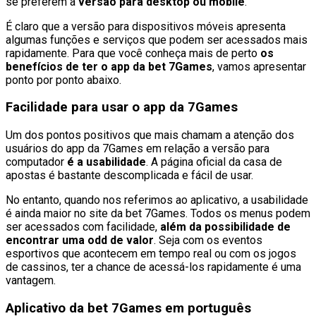
se preferem a
versão para desktop ou mobile
.
É claro que a versão para dispositivos móveis apresenta
algumas funções e serviços que podem ser acessados mais
rapidamente. Para que você conheça mais de perto
os
benefícios de ter o app da bet 7Games
, vamos apresentar
ponto por ponto abaixo.
Facilidade para usar o app da 7Games
Um dos pontos positivos que mais chamam a atenção dos
usuários do app da 7Games em relação a versão para
computador
é a usabilidade
. A página oficial da casa de
apostas é bastante descomplicada e fácil de usar.
No entanto, quando nos referimos ao aplicativo, a usabilidade
é ainda maior no site da bet 7Games. Todos os menus podem
ser acessados com facilidade,
além da possibilidade de
encontrar uma odd de valor
. Seja com os eventos
esportivos que acontecem em tempo real ou com os jogos
de cassinos, ter a chance de acessá-los rapidamente é uma
vantagem.
Aplicativo da bet 7Games em português