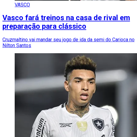
VASCO
Vasco fará treinos na casa de rival em
preparação para clássico
Cruzmaltino vai mandar seu jogo de ida da semi do Carioca no
Nilton Santos