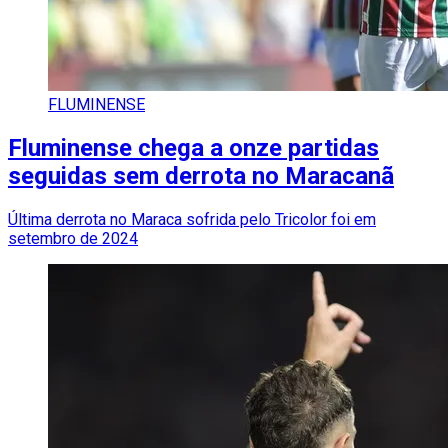
FLUMINENSE
Fluminense chega a onze partidas
seguidas sem derrota no Maracanã
Última derrota no Maraca sofrida pelo Tricolor foi em
setembro de 2024