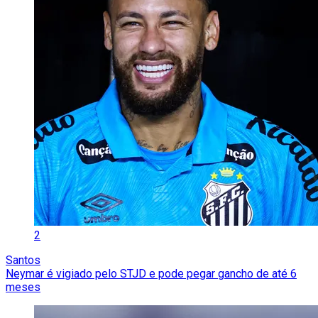
2
Santos
Neymar é vigiado pelo STJD e pode pegar gancho de até 6
meses