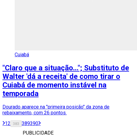
Cuiabá
"Claro que a situação..."; Substituto de
Walter 'dá a receita' de como tirar o
Cuiabá de momento instável na
temporada
Dourado aparece na "primeira posição" da zona de
rebaixamento, com 26 pontos.
1
2
389
390
383
PUBLICIDADE