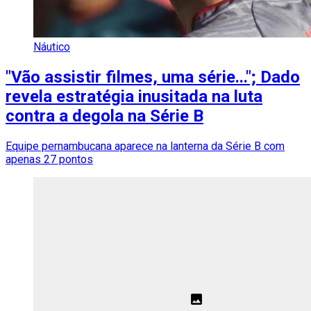
Náutico
"Vão assistir filmes, uma série..."; Dado
revela estratégia inusitada na luta
contra a degola na Série B
Equipe pernambucana aparece na lanterna da Série B com
apenas 27 pontos