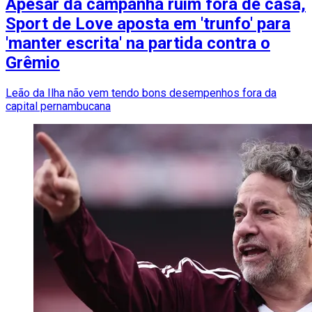
Apesar da campanha ruim fora de casa,
Sport de Love aposta em 'trunfo' para
'manter escrita' na partida contra o
Grêmio
Leão da Ilha não vem tendo bons desempenhos fora da
capital pernambucana