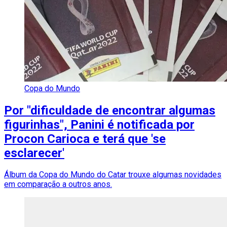
Copa do Mundo
Por "dificuldade de encontrar algumas
figurinhas", Panini é notificada por
Procon Carioca e terá que 'se
esclarecer'
Álbum da Copa do Mundo do Catar trouxe algumas novidades
em comparação a outros anos.