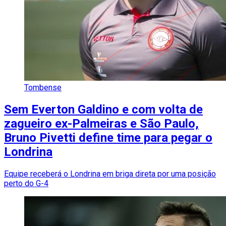
Tombense
Sem Everton Galdino e com volta de
zagueiro ex-Palmeiras e São Paulo,
Bruno Pivetti define time para pegar o
Londrina
Equipe receberá o Londrina em briga direta por uma posição
perto do G-4