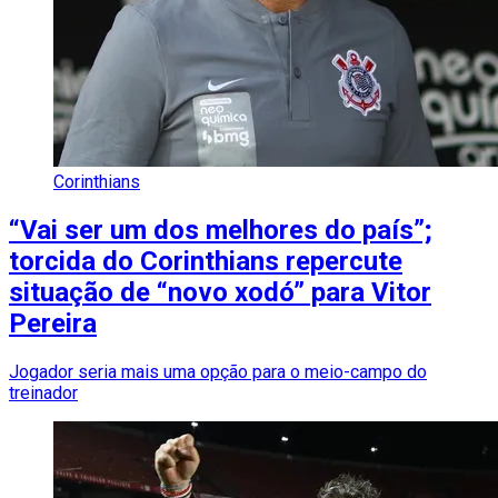
Corinthians
“Vai ser um dos melhores do país”;
torcida do Corinthians repercute
situação de “novo xodó” para Vitor
Pereira
Jogador seria mais uma opção para o meio-campo do
treinador