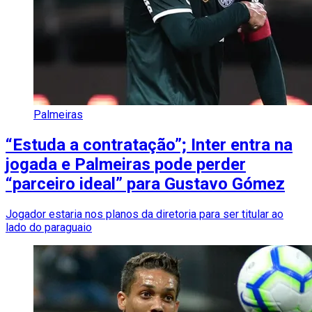
Palmeiras
“Estuda a contratação”; Inter entra na
jogada e Palmeiras pode perder
“parceiro ideal” para Gustavo Gómez
Jogador estaria nos planos da diretoria para ser titular ao
lado do paraguaio