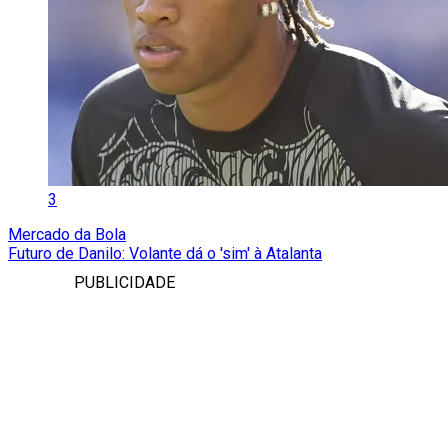
3
Mercado da Bola
Futuro de Danilo: Volante dá o 'sim' à Atalanta
PUBLICIDADE