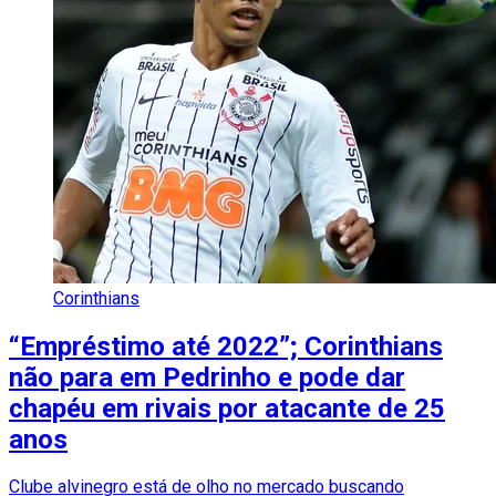
Corinthians
“Empréstimo até 2022”; Corinthians
não para em Pedrinho e pode dar
chapéu em rivais por atacante de 25
anos
Clube alvinegro está de olho no mercado buscando