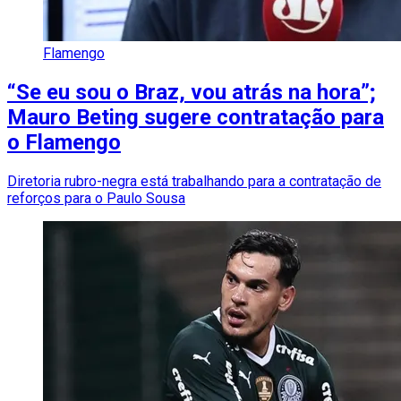
Flamengo
“Se eu sou o Braz, vou atrás na hora”;
Mauro Beting sugere contratação para
o Flamengo
Diretoria rubro-negra está trabalhando para a contratação de
reforços para o Paulo Sousa