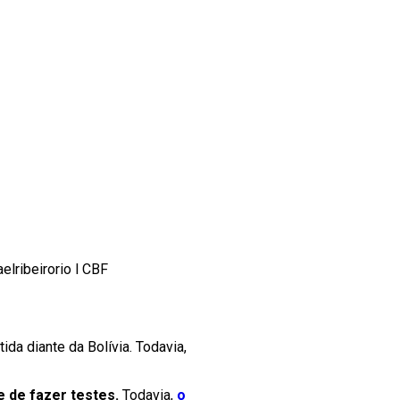
elribeirorio l CBF
da diante da Bolívia. Todavia,
e de fazer testes.
Todavia,
o