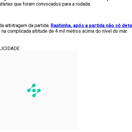
atletas que foram convocados para a rodada.
da arbitragem da partida.
Raphinha, após a partida não só de
na complicada altitude de 4 mil metros acima do nível do mar.
LICIDADE