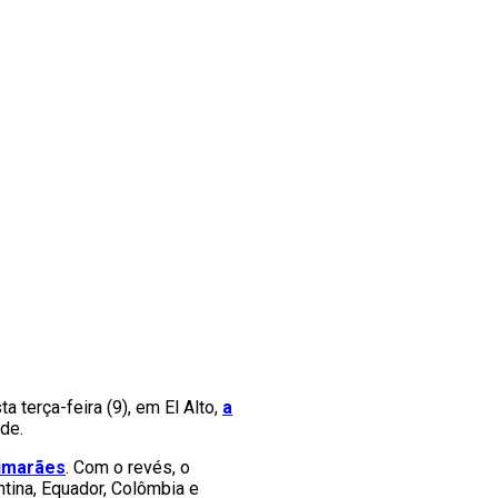
ta terça-feira (9), em El Alto,
a
de.
uimarães
. Com o revés, o
ntina, Equador, Colômbia e