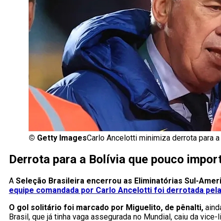
©
Getty Images
Carlo Ancelotti minimiza derrota para 
Derrota para a Bolívia que pouco import
A
Seleção Brasileira encerrou as Eliminatórias Sul-Am
equipe comandada por Carlo Ancelotti foi derrotada pela B
O gol solitário foi marcado por Miguelito, de pênalti,
aind
Brasil, que já tinha vaga assegurada no Mundial, caiu da vice