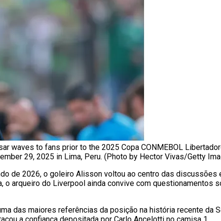
ar waves to fans prior to the 2025 Copa CONMEBOL Libertador
mber 29, 2025 in Lima, Peru. (Photo by Hector Vivas/Getty Im
o de 2026, o goleiro Alisson voltou ao centro das discussões e
ha, o arqueiro do Liverpool ainda convive com questionamentos
uma das maiores referências da posição na história recente da 
stacou a confiança depositada por Carlo Ancelotti no camisa 1.