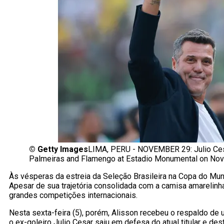
©
Getty Images
LIMA, PERU - NOVEMBER 29: Julio Ces
Palmeiras and Flamengo at Estadio Monumental on Nove
Às vésperas da estreia da Seleção Brasileira na Copa do Mund
Apesar de sua trajetória consolidada com a camisa amarelin
grandes competições internacionais.
Nesta sexta-feira (5), porém, Alisson recebeu o respaldo de 
o ex-goleiro Julio Cesar saiu em defesa do atual titular e de