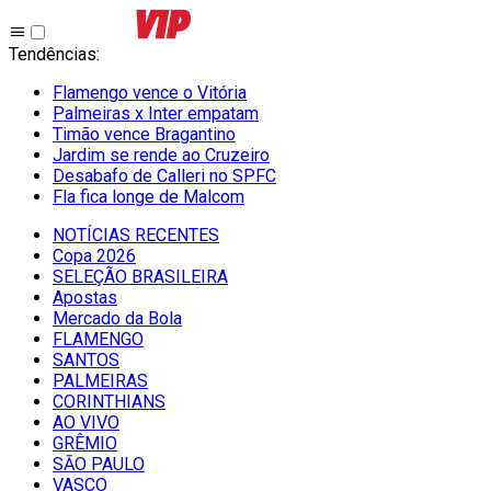
Tendências
:
Flamengo vence o Vitória
Palmeiras x Inter empatam
Timão vence Bragantino
Jardim se rende ao Cruzeiro
Desabafo de Calleri no SPFC
Fla fica longe de Malcom
NOTÍCIAS RECENTES
Copa 2026
SELEÇÃO BRASILEIRA
Apostas
Mercado da Bola
FLAMENGO
SANTOS
PALMEIRAS
CORINTHIANS
AO VIVO
GRÊMIO
SĀO PAULO
VASCO