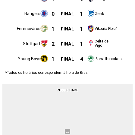
0
1
Rangers
FINAL
Genk
1
1
Ferencváros
FINAL
Viktoria Plzeň
Celta de
2
1
Stuttgart
FINAL
Vigo
1
4
Young Boys
FINAL
Panathinaikos
*Todos os horários correspondem à hora de Brasil