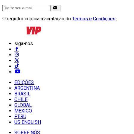
O registro implica a aceitação do
Termos e Condições
siga-nos
EDIÇÕES
ARGENTINA
BRASIL
CHILE
GLOBAL
MÉXICO
PERU
US ENGLISH
SOBRE NÓS