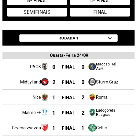
8ª FINAL
4º FINAL
SEMIFINAIS
FINAL
RODADA
1
Quarta-Feira 24/09
Maccabi Tel
0
0
PAOK
FINAL
Aviv
2
0
Midtjylland
FINAL
Sturm Graz
1
2
Nice
FINAL
Roma
Ludogorets
1
2
Malmö FF
FINAL
Razgrad
1
1
Crvena zvezda
FINAL
Celtic