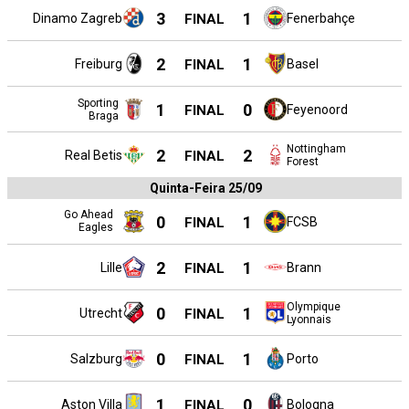
3
1
Dinamo Zagreb
FINAL
Fenerbahçe
2
1
Freiburg
FINAL
Basel
Sporting
1
0
FINAL
Feyenoord
Braga
Nottingham
2
2
Real Betis
FINAL
Forest
Quinta-Feira 25/09
Go Ahead
0
1
FINAL
FCSB
Eagles
2
1
Lille
FINAL
Brann
Olympique
0
1
Utrecht
FINAL
Lyonnais
0
1
Salzburg
FINAL
Porto
1
0
Aston Villa
FINAL
Bologna