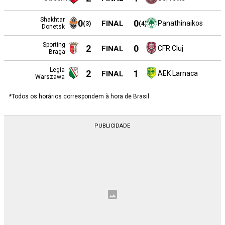
Shakhtar
0
0
FINAL
Panathinaikos
(
3
)
(
4
)
Donetsk
Sporting
2
0
FINAL
CFR Cluj
Braga
Legia
2
1
FINAL
AEK Larnaca
Warszawa
*Todos os horários correspondem à hora de Brasil