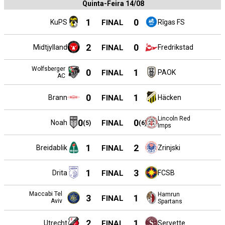
Quinta-Feira 14/08
1
0
KuPS
FINAL
Rīgas FS
2
0
Midtjylland
FINAL
Fredrikstad
Wolfsberger
0
1
FINAL
PAOK
AC
0
1
Brann
FINAL
Häcken
Lincoln Red
0
0
Noah
FINAL
(
5
)
(
6
)
Imps
1
2
Breidablik
FINAL
Zrinjski
1
3
Drita
FINAL
FCSB
Maccabi Tel
Hamrun
3
1
FINAL
Aviv
Spartans
2
1
Utrecht
FINAL
Servette