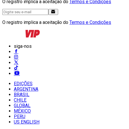
O registro implica a aceitação do
Termos e Condições
O registro implica a aceitação do
Termos e Condições
siga-nos
EDIÇÕES
ARGENTINA
BRASIL
CHILE
GLOBAL
MÉXICO
PERU
US ENGLISH