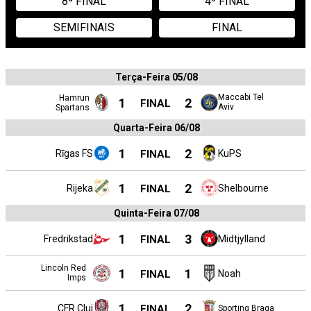
8ª FINAL
4º FINAL
SEMIFINAIS
FINAL
Terça-Feira 05/08
Maccabi Tel
Hamrun
1
2
FINAL
Aviv
Spartans
Quarta-Feira 06/08
1
2
Rīgas FS
FINAL
KuPS
1
2
Rijeka
FINAL
Shelbourne
Quinta-Feira 07/08
1
3
Fredrikstad
FINAL
Midtjylland
Lincoln Red
1
1
FINAL
Noah
Imps
1
2
CFR Cluj
FINAL
Sporting Braga