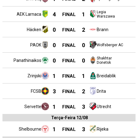
Legia
4
1
AEK Larnaca
FINAL
Warszawa
0
2
Häcken
FINAL
Brann
0
0
PAOK
FINAL
Wolfsberger AC
Shakhtar
0
0
Panathinaikos
FINAL
Donetsk
1
1
Zrinjski
FINAL
Breidablik
3
2
FCSB
FINAL
Drita
1
3
Servette
FINAL
Utrecht
Terça-Feira 12/08
1
3
Shelbourne
FINAL
Rijeka