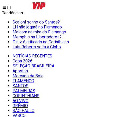
Tendências
:
Scaloni sonho do Santos?
LH não jogará no Flamengo
Malcom na mira do Flamengo
Memphis na Libertadores?
Diniz é criticado no Corinthians
Luís Roberto volta à Globo
NOTÍCIAS RECENTES
Copa 2026
SELEÇÃO BRASILEIRA
Apostas
Mercado da Bola
FLAMENGO
SANTOS
PALMEIRAS
CORINTHIANS
AO VIVO
GRÊMIO
SĀO PAULO
VASCO