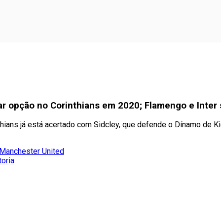
r opção no Corinthians em 2020; Flamengo e Inter
thians já está acertado com Sidcley, que defende o Dínamo de K
 Manchester United
toria