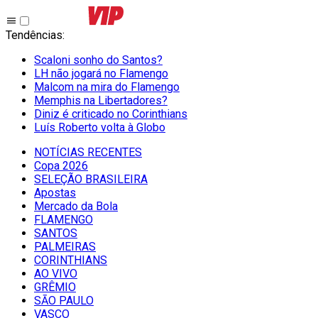
Tendências
:
Scaloni sonho do Santos?
LH não jogará no Flamengo
Malcom na mira do Flamengo
Memphis na Libertadores?
Diniz é criticado no Corinthians
Luís Roberto volta à Globo
NOTÍCIAS RECENTES
Copa 2026
SELEÇÃO BRASILEIRA
Apostas
Mercado da Bola
FLAMENGO
SANTOS
PALMEIRAS
CORINTHIANS
AO VIVO
GRÊMIO
SĀO PAULO
VASCO